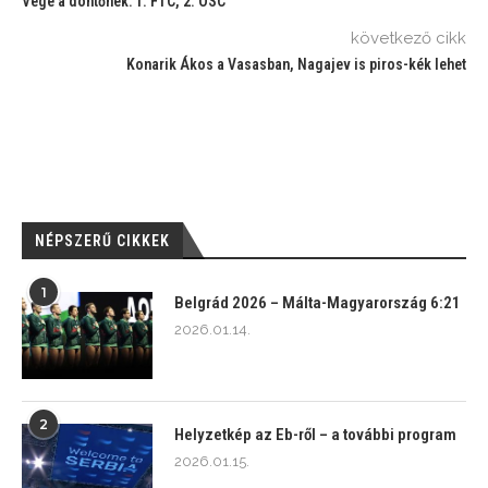
Vége a döntőnek: 1. FTC, 2. OSC
következő cikk
Konarik Ákos a Vasasban, Nagajev is piros-kék lehet
NÉPSZERŰ CIKKEK
1
Belgrád 2026 – Málta-Magyarország 6:21
2026.01.14.
2
Helyzetkép az Eb-ről – a további program
2026.01.15.