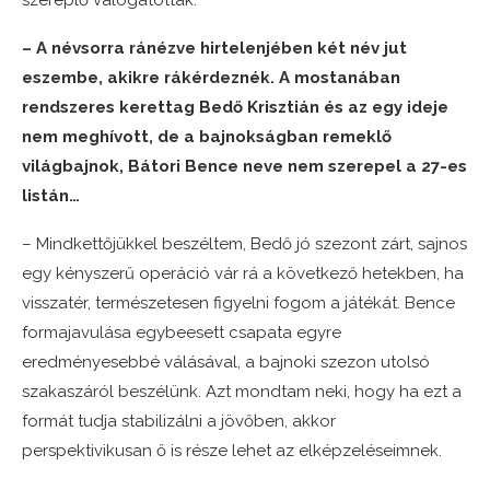
szereplő válogatottak.
– A névsorra ránézve hirtelenjében két név jut
eszembe, akikre rákérdeznék. A mostanában
rendszeres kerettag Bedő Krisztián és az egy ideje
nem meghívott, de a bajnokságban remeklő
világbajnok, Bátori Bence neve nem szerepel a 27-es
listán…
– Mindkettőjükkel beszéltem, Bedő jó szezont zárt, sajnos
egy kényszerű operáció vár rá a következő hetekben, ha
visszatér, természetesen figyelni fogom a játékát. Bence
formajavulása egybeesett csapata egyre
eredményesebbé válásával, a bajnoki szezon utolsó
szakaszáról beszélünk. Azt mondtam neki, hogy ha ezt a
formát tudja stabilizálni a jövőben, akkor
perspektivikusan ő is része lehet az elképzeléseimnek.