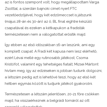
az is fontos szempont volt, hogy megállapodtam Varga
Zsolttal, a szerdán bajnoki címet nyert FTC
vezetőedzőjével, hogy két edzőmeccset is játszunk
(május 28-án és 30-án) az ő, BL final eightre készülő
csapatával és ezeken a kétkapukon a fradisták
természetesen nem a válogatottat erősítik majd.
Így ebben az első időszakban 16-an leszünk, ami egy
komplett csapat. A Fradi két kapusa nem lesz elérhető,
ezért Lévai mellé egy rutinosabb játékost, Csoma
Kristófot, valamint egy tehetséges fiatalt, Mizsei Mártont
hívtam meg, így az edzéseken is jobban tudunk dolgozni,
a létszám pedig azt is lehetővé teszi, hogy az első két
hétben egymás között is tudjunk játékot gyakorolni.
Természetesen a létszám jelentősen, 20-21 főre csökken
majd, ha visszaérkeznek a belgrádi tornáról az ott