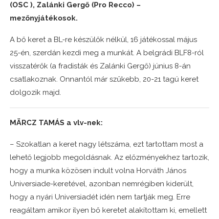
(OSC ), Zalánki Gergő (Pro Recco) –
mezőnyjátékosok.
A bő keret a BL-re készülők nélkül, 16 játékossal május
25-én, szerdán kezdi meg a munkát. A belgrádi BLF8-ról
visszatérők (a fradisták és Zalánki Gergő) június 8-án
csatlakoznak. Onnantól már szűkebb, 20-21 tagú keret
dolgozik majd.
MÄRCZ TAMÁS a vlv-nek:
– Szokatlan a keret nagy létszáma, ezt tartottam most a
lehető legjobb megoldásnak. Az előzményekhez tartozik,
hogy a munka közösen indult volna Horváth János
Universiade-keretével, azonban nemrégiben kiderült,
hogy a nyári Universiadét idén nem tartják meg. Erre
reagáltam amikor ilyen bő keretet alakítottam ki, emellett