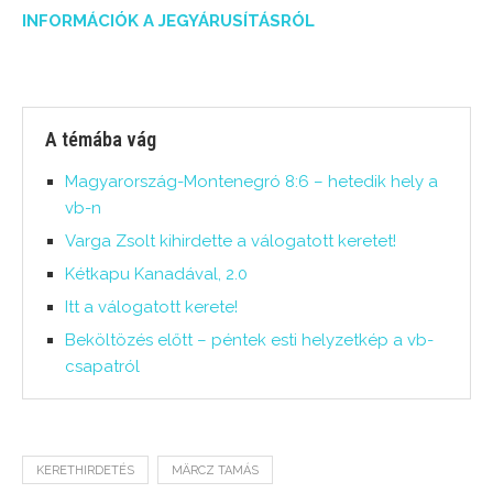
INFORMÁCIÓK A JEGYÁRUSÍTÁSRÓL
A témába vág
Magyarország-Montenegró 8:6 – hetedik hely a
vb-n
Varga Zsolt kihirdette a válogatott keretet!
Kétkapu Kanadával, 2.0
Itt a válogatott kerete!
Beköltözés előtt – péntek esti helyzetkép a vb-
csapatról
KERETHIRDETÉS
MÄRCZ TAMÁS