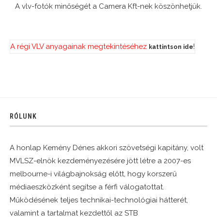
A vlv-fotók minőségét a Camera Kft-nek köszönhetjük.
A régi VLV anyagainak megtekintéséhez
!
kattintson ide
RÓLUNK
A honlap Kemény Dénes akkori szövetségi kapitány, volt
MVLSZ-elnök kezdeményezésére jött létre a 2007-es
melbourne-i világbajnokság előtt, hogy korszerű
médiaeszközként segítse a férfi válogatottat.
Működésének teljes technikai-technológiai hátterét,
valamint a tartalmat kezdettől az STB