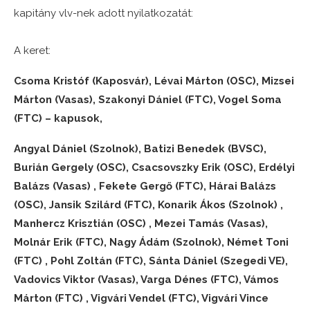
kapitány vlv-nek adott nyilatkozatát:
A keret:
Csoma Kristóf (Kaposvár), Lévai Márton (OSC), Mizsei
Márton (Vasas), Szakonyi Dániel (FTC), Vogel Soma
(FTC) – kapusok,
Angyal Dániel (Szolnok), Batizi Benedek (BVSC),
Burián Gergely (OSC), Csacsovszky Erik (OSC), Erdélyi
Balázs (Vasas) , Fekete Gergő (FTC), Hárai Balázs
(OSC), Jansik Szilárd (FTC), Konarik Ákos (Szolnok) ,
Manhercz Krisztián (OSC) , Mezei Tamás (Vasas),
Molnár Erik (FTC), Nagy Ádám (Szolnok), Német Toni
(FTC) , Pohl Zoltán (FTC), Sánta Dániel (Szegedi VE),
Vadovics Viktor (Vasas), Varga Dénes (FTC), Vámos
Márton (FTC) , Vigvári Vendel (FTC), Vigvári Vince