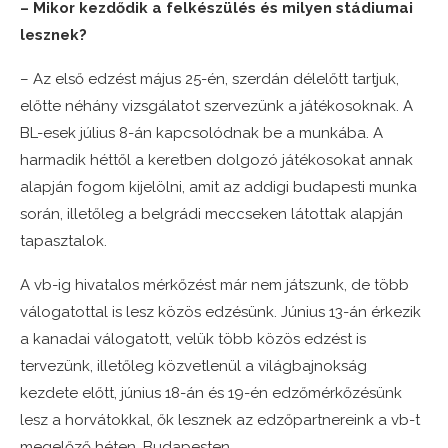
– Mikor kezdődik a felkészülés és milyen stádiumai
lesznek?
– Az első edzést május 25-én, szerdán délelőtt tartjuk,
előtte néhány vizsgálatot szervezünk a játékosoknak. A
BL-esek július 8-án kapcsolódnak be a munkába. A
harmadik héttől a keretben dolgozó játékosokat annak
alapján fogom kijelölni, amit az addigi budapesti munka
során, illetőleg a belgrádi meccseken látottak alapján
tapasztalok.
A vb-ig hivatalos mérkőzést már nem játszunk, de több
válogatottal is lesz közös edzésünk. Június 13-án érkezik
a kanadai válogatott, velük több közös edzést is
tervezünk, illetőleg közvetlenül a világbajnokság
kezdete előtt, június 18-án és 19-én edzőmérkőzésünk
lesz a horvátokkal, ők lesznek az edzőpartnereink a vb-t
megelőző héten, Budapesten.