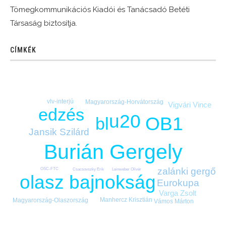
Tömegkommunikációs Kiadói és Tanácsadó Betéti
Társaság biztosítja.
CÍMKÉK
vlv-interjú
Magyarország-Horvátország
Vigvári Vince
edzés
u20
OB1
bl
Jansik Szilárd
Burián Gergely
zalánki gergő
OSC-FTC
Csacsovszky Erik
Leinweber Olivér
olasz bajnokság
Eurokupa
Varga Zsolt
Manhercz Krisztián
Magyarország-Olaszország
Vámos Márton