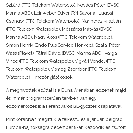
Szilárd (FTC-Telekom Waterpolo), Kovács Péter (BVSC-
Manna ABC), Leinweber Olivér (RN Savona), Lugosi
Csongor (FTC-Telekom Waterpolo), Manhercz Krisztián
(FTC-Telekom Waterpolo), Mészáros Mátyás (BVSC-
Manna ABC), Nagy Ákos (FTC-Telekom Waterpolo),
Simon Henrik (Endo Plus Service-Honvéd), Szalai Péter
(VasasPlaket), Tátrai Dávid (BVSC-Manna ABC), Varga
Vince (FTC-Telekom Waterpolo), Vigvári Vendel (FTC-
Telekom Waterpolo), Vismeg Zsombor (FTC-Telekom
Waterpolo) – mezőnyjátékosok.
A meghívottak ezúttal is a Duna Arénában edzenek majd
és immár programszerűen tervben van egy
edzőmérkőzés is a Ferencváros BL-győztes csapatával.
Mint korábban megírtuk, a felkészülés a januári belgrádi
Európa-bajnokságra december 8-án kezdődik és zsúfolt