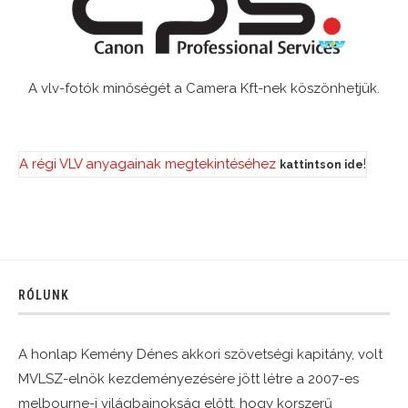
A vlv-fotók minőségét a Camera Kft-nek köszönhetjük.
A régi VLV anyagainak megtekintéséhez
!
kattintson ide
RÓLUNK
A honlap Kemény Dénes akkori szövetségi kapitány, volt
MVLSZ-elnök kezdeményezésére jött létre a 2007-es
melbourne-i világbajnokság előtt, hogy korszerű