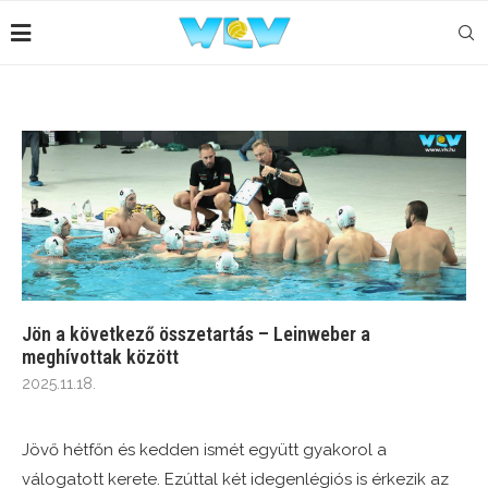
Jön a következő összetartás – Leinweber a
meghívottak között
2025.11.18.
Jövő hétfőn és kedden ismét együtt gyakorol a
válogatott kerete. Ezúttal két idegenlégiós is érkezik az