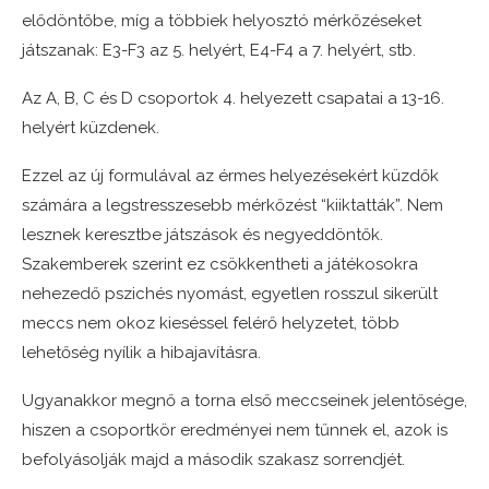
elődöntőbe, míg a többiek helyosztó mérkőzéseket
játszanak: E3-F3 az 5. helyért, E4-F4 a 7. helyért, stb.
Az A, B, C és D csoportok 4. helyezett csapatai a 13-16.
helyért küzdenek.
Ezzel az új formulával az érmes helyezésekért küzdők
számára a legstresszesebb mérkőzést “kiiktatták”. Nem
lesznek keresztbe játszások és negyeddöntők.
Szakemberek szerint ez csökkentheti a játékosokra
nehezedő pszichés nyomást, egyetlen rosszul sikerült
meccs nem okoz kieséssel felérő helyzetet, több
lehetőség nyílik a hibajavításra.
Ugyanakkor megnő a torna első meccseinek jelentősége,
hiszen a csoportkör eredményei nem tűnnek el, azok is
befolyásolják majd a második szakasz sorrendjét.