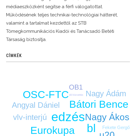
médiaeszközként segítse a férfi válogatottat.
Működésének teljes technikai-technológiai hátterét,
valamint a tartalmat kezdettől az STB
Tömegkommunikációs Kiadói és Tanácsadó Betéti
Társaság biztosítja.
CÍMKÉK
OB1
OSC-FTC
Nagy Ádám
élő közvetítés
Bátori Bence
Angyal Dániel
edzés
Nagy Ákos
vlv-interjú
bl
Eurokupa
Fekete Gergő
u20