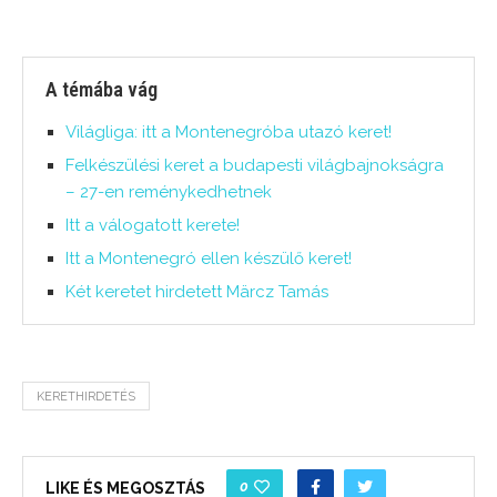
A témába vág
Világliga: itt a Montenegróba utazó keret!
Felkészülési keret a budapesti világbajnokságra
– 27-en reménykedhetnek
Itt a válogatott kerete!
Itt a Montenegró ellen készülő keret!
Két keretet hirdetett Märcz Tamás
KERETHIRDETÉS
0
LIKE ÉS MEGOSZTÁS