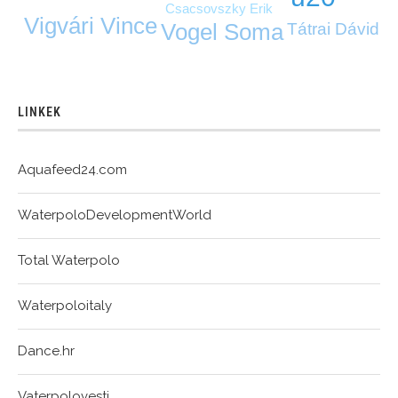
Csacsovszky Erik
Vigvári Vince
Vogel Soma
Tátrai Dávid
LINKEK
Aquafeed24.com
WaterpoloDevelopmentWorld
Total Waterpolo
Waterpoloitaly
Dance.hr
Vaterpolovesti