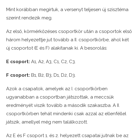
Mint korábban megírtuk, a versenyt teljesen új szisztéma
szerint rendezik meg.
Az első, körmérkőzéses csoportkör után a csoportok első
három helyezettje jut tovább a II. csoportkörbe, ahol két
új csoportot (E és F) alakítanak ki. A besorolás:
E csoport:
A1, A2, A3, C1, C2, C3.
F csoport:
B1, B2, B3, D1, D2, D3.
Azok a csapatok, amelyek az I. csoportkörben
ugyanabban a csoportban játszottak, a meccsük
eredményét viszik tovább a második szakaszba. A II.
csoportkörben tehát mindenki csak azzal az ellenféllel
játszik, amellyel még nem találkozott.
Az E és F csoport 1. és 2. helyezett csapatai jutnak be az