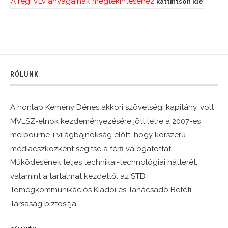
A régi VLV anyagainak megtekintéséhez
!
kattintson ide
RÓLUNK
A honlap Kemény Dénes akkori szövetségi kapitány, volt
MVLSZ-elnök kezdeményezésére jött létre a 2007-es
melbourne-i világbajnokság előtt, hogy korszerű
médiaeszközként segítse a férfi válogatottat.
Működésének teljes technikai-technológiai hátterét,
valamint a tartalmat kezdettől az STB
Tömegkommunikációs Kiadói és Tanácsadó Betéti
Társaság biztosítja.