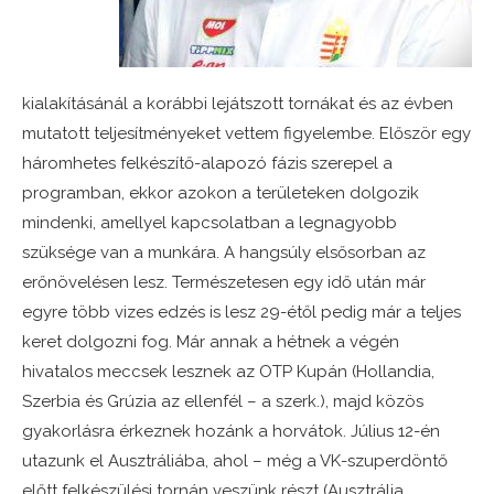
kialakításánál a korábbi lejátszott tornákat és az évben
mutatott teljesítményeket vettem figyelembe. Először egy
háromhetes felkészítő-alapozó fázis szerepel a
programban, ekkor azokon a területeken dolgozik
mindenki, amellyel kapcsolatban a legnagyobb
szüksége van a munkára. A hangsúly elsősorban az
erőnövelésen lesz. Természetesen egy idő után már
egyre több vizes edzés is lesz 29-étől pedig már a teljes
keret dolgozni fog. Már annak a hétnek a végén
hivatalos meccsek lesznek az OTP Kupán (Hollandia,
Szerbia és Grúzia az ellenfél – a szerk.), majd közös
gyakorlásra érkeznek hozánk a horvátok. Július 12-én
utazunk el Ausztráliába, ahol – még a VK-szuperdöntő
előtt felkészülési tornán veszünk részt (Ausztrália,