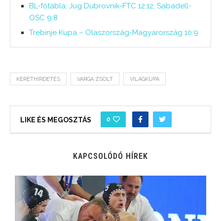
BL-főtábla: Jug Dubrovnik-FTC 12:12, Sabadell-
OSC 9:8
Trebinje Kupa – Olaszország-Magyarország 10:9
KERETHIRDETÉS
VARGA ZSOLT
VILÁGKUPA
0
LIKE ÉS MEGOSZTÁS
KAPCSOLÓDÓ HÍREK