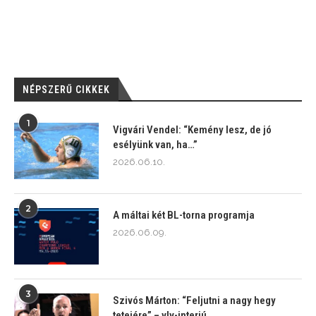
NÉPSZERŰ CIKKEK
1
Vigvári Vendel: “Kemény lesz, de jó
esélyünk van, ha…”
2026.06.10.
2
A máltai két BL-torna programja
2026.06.09.
3
Szivós Márton: “Feljutni a nagy hegy
tetejére” – vlv-interjú