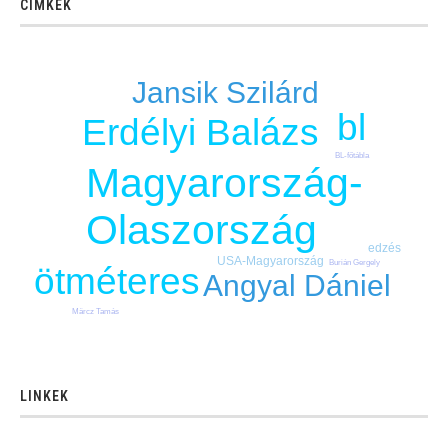
CÍMKÉK
Jansik Szilárd
bl
Erdélyi Balázs
BL-főtábla
Magyarország-
Olaszország
edzés
USA-Magyarország
Burián Gergely
ötméteres
Angyal Dániel
Märcz Tamás
LINKEK