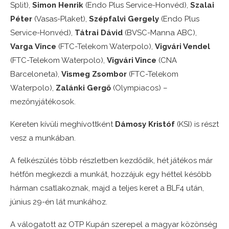
Split),
Simon Henrik
(Endo Plus Service-Honvéd),
Szalai
Péter
(Vasas-Plaket),
Szépfalvi Gergely
(Endo Plus
Service-Honvéd),
Tátrai Dávid
(BVSC-Manna ABC),
Varga Vince
(FTC-Telekom Waterpolo),
Vigvári Vendel
(FTC-Telekom Waterpolo),
Vigvári Vince
(CNA
Barceloneta),
Vismeg Zsombor
(FTC-Telekom
Waterpolo),
Zalánki Gergő
(Olympiacos) –
mezőnyjátékosok.
Kereten kívüli meghívottként
Dámosy Kristóf
(KSI) is részt
vesz a munkában.
A felkészülés több részletben kezdődik, hét játékos már
hétfőn megkezdi a munkát, hozzájuk egy héttel később
hárman csatlakoznak, majd a teljes keret a BLF4 után,
június 29-én lát munkához.
A válogatott az OTP Kupán szerepel a magyar közönség