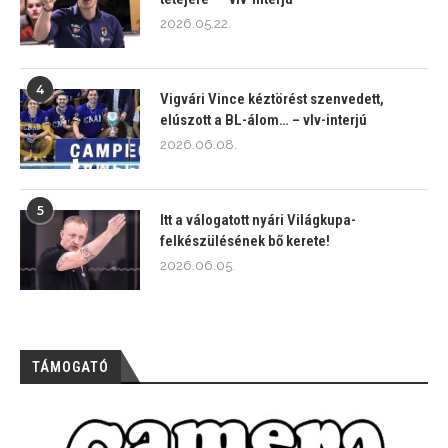
2026.05.22.
4
Vigvári Vince kéztörést szenvedett,
elúszott a BL-álom… – vlv-interjú
2026.06.08.
5
Itt a válogatott nyári Világkupa-
felkészülésének bő kerete!
2026.06.05.
TÁMOGATÓ