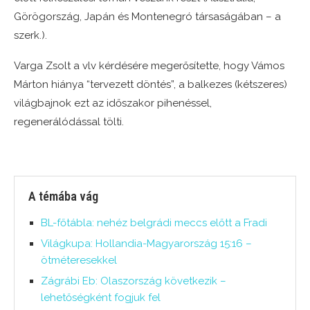
Görögország, Japán és Montenegró társaságában – a
szerk.).
Varga Zsolt a vlv kérdésére megerősítette, hogy Vámos
Márton hiánya “tervezett döntés”, a balkezes (kétszeres)
világbajnok ezt az időszakor pihenéssel,
regenerálódással tölti.
A témába vág
BL-főtábla: nehéz belgrádi meccs előtt a Fradi
Világkupa: Hollandia-Magyarország 15:16 –
ötméteresekkel
Zágrábi Eb: Olaszország következik –
lehetőségként fogjuk fel