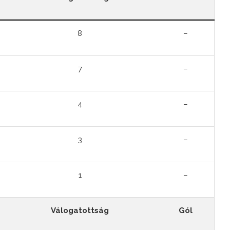
8
–
7
–
4
–
3
–
1
–
Válogatottság
Gól