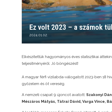
Ez volt 2023 – a számok t
2024.01.02.
Elkészítettük hagyományos éves statisztikai áttekin
teljesítményéről. Jó böngészést!
A magyar férfi vízilabda-válogatott 2023-ben 18 hiv
győzelem és öt vereség.
A nemzeti csapat 9 újoncot avatott:
Szakonyi Dáni
Mészáros Mátyás, Tátrai Dávid, Varga Vince, Bán