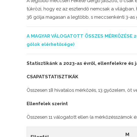
A legtöbb meccsen Fekete Gergő játszott, ő csak eg
tükrözi, hogy ez az esztendő nemcsak a világban,
36 gólja magasan a legtöbb, s meccsenkénti 3-as g
A MAGYAR VÁLOGATOTT ÖSSZES MÉRKŐZÉSE 2023-
gólok elérhetősége)
Statisztikánk a 2023-as évről, ellenfelekre és
CSAPATSTATISZTIKÁK
Összesen 18 hivatalos mérkőzés, 13 győzelem, öt v
Ellenfelek szerint
Összesen 11 válogatott ellen (a mérkőzésszámok 
M