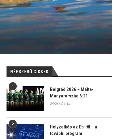
NÉPSZERŰ CIKKEK
1
Belgrád 2026 – Málta-
Magyarország 6:21
2026.01.14.
2
Helyzetkép az Eb-ről – a
további program