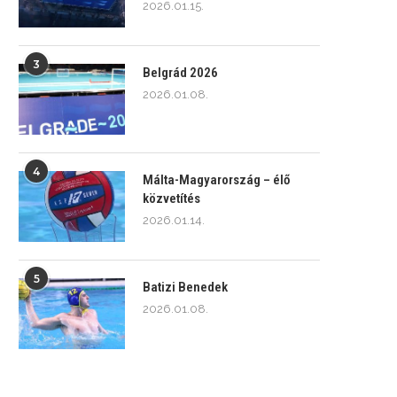
2026.01.15.
3
Belgrád 2026
2026.01.08.
4
Málta-Magyarország – élő
közvetítés
2026.01.14.
5
Batizi Benedek
2026.01.08.