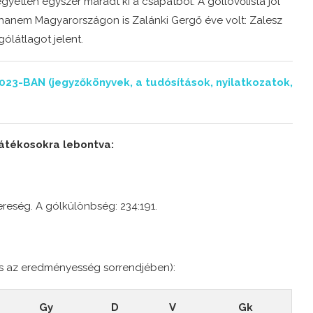
yetlen egyszer maradt ki a csapatból. A góllövőlista jól
 hanem Magyarországon is Zalánki Gergő éve volt: Zalesz
ólátlagot jelent.
BAN (jegyzőkönyvek, a tudósítások, nyilatkozatok,
 játékosokra lebontva:
ereség.
A gólkülönbség: 234:191.
és az eredményesség sorrendjében):
Gy
D
V
Gk