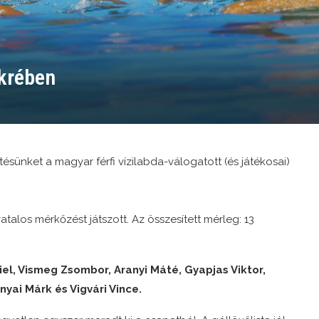
ükrében
tésünket a magyar férfi vízilabda-válogatott (és játékosai)
atalos mérkőzést játszott. Az összesített mérleg: 13
el, Vismeg Zsombor, Aranyi Máté, Gyapjas Viktor,
yai Márk és Vigvári Vince.