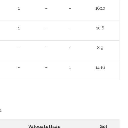
1
–
–
16:10
1
–
–
10:6
–
–
1
8:9
–
–
1
14:16
.
Válogatottság
Gól