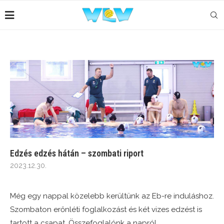
Edzés edzés hátán – szombati riport
2023.12.30.
Még egy nappal közelebb kerültünk az Eb-re induláshoz.
Szombaton erőnléti foglalkozást és két vizes edzést is
tartott a csapat. Összefoglalónk a napról