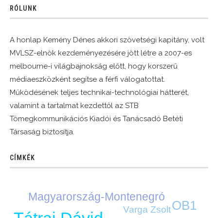
RÓLUNK
A honlap Kemény Dénes akkori szövetségi kapitány, volt
MVLSZ-elnök kezdeményezésére jött létre a 2007-es
melbourne-i világbajnokság előtt, hogy korszerű
médiaeszközként segítse a férfi válogatottat.
Működésének teljes technikai-technológiai hátterét,
valamint a tartalmat kezdettől az STB
Tömegkommunikációs Kiadói és Tanácsadó Betéti
Társaság biztosítja.
CÍMKÉK
Magyarország-Montenegró
OB1
Varga Zsolt
Tátrai Dávid