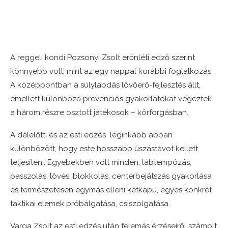
A reggeli kondi Pozsonyi Zsolt erőnléti edző szerint
könnyebb volt, mint az egy nappal korábbi foglalkozás.
A középpontban a súlylabdás lövőerő-fejlesztés állt,
emellett különböző prevenciós gyakorlatokat végeztek
a három részre osztott játékosok – körforgásban.
A délelőtti és az esti edzés leginkább abban
különbözött, hogy este hosszabb úszástávot kellett
teljesíteni. Egyebekben volt minden, lábtempózás,
passzolás, lövés, blokkolás, centerbejátszás gyakorlása
és természetesen egymás elleni kétkapu, egyes konkrét
taktikai elemek próbálgatása, csiszolgatása.
Varga Zsolt az esti edzés után felemás érzéseiről számolt