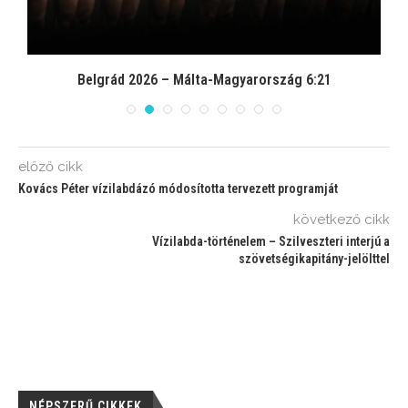
Belgrád 2026 – Málta-Magyarország 6:21
előző cikk
Kovács Péter vízilabdázó módosította tervezett programját
következő cikk
Vízilabda-történelem – Szilveszteri interjú a
szövetségikapitány-jelölttel
NÉPSZERŰ CIKKEK