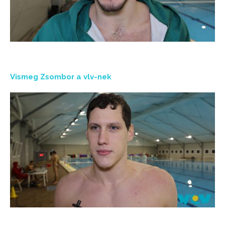
Vismeg Zsombor a vlv-nek