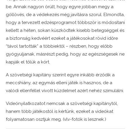
be. Annak nagyon örült, hogy egyre jobban megy a
góllövés, de a védekezés még javításra szorul. Elmondta,
hogy a tervezett edzésprogramot többször is módosítani
kellett a héten, sokan küszködtek kisebb betegséggel és
a biztonság kedvéért ezeket a játékosokat rövid időre
“távol tartották” a többiektől – részben, hogy előbb
gyógyuljanak, másrészt pedig, hogy az egészségesek ne
kapják el tőlük a kórt.
A szövetségi kapitány szerint egyre inkább érződik a
meccshiány, az egymás elleni játék is hasznos, de a
valódi ellenféllel vívott küzdelmet azért nehéz szimulálni.
Videónyilatkozatot nemcsak a szövetségi kapitánytól,
hanem több játékostól is kértünk, ezeket a videókat
folyamatosan osztjuk meg. (vlv-fotók is lesznek.)