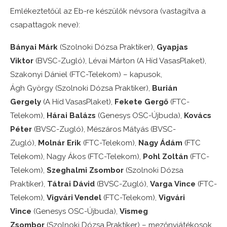
Emlékeztetőül az Eb-re készülők névsora (vastagítva a
csapattagok neve):
Bányai Márk
(Szolnoki Dózsa Praktiker),
Gyapjas
Viktor
(BVSC-Zugló), Lévai Márton (A Híd VasasPlaket),
Szakonyi Dániel (FTC-Telekom) – kapusok,
Ágh György (Szolnoki Dózsa Praktiker),
Burián
Gergely
(A Híd VasasPlaket),
Fekete Gergő
(FTC-
Telekom),
Hárai Balázs
(Genesys OSC-Újbuda),
Kovács
Péter
(BVSC-Zugló),
Mészáros Mátyás (BVSC-
Zugló),
Molnár Erik
(FTC-Telekom),
Nagy Ádám
(FTC
Telekom),
Nagy Ákos (FTC-Telekom),
Pohl Zoltán
(FTC-
Telekom),
Szeghalmi Zsombor
(Szolnoki Dózsa
Praktiker),
Tátrai Dávid
(BVSC-Zugló),
Varga Vince
(FTC-
Telekom),
Vigvári Vendel
(FTC-Telekom),
Vigvári
Vince
(Genesys OSC-Újbuda),
Vismeg
Zsombor
(Szolnoki Dózsa Praktiker)
– mezőnyjátékosok.