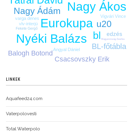
Nagy Ákos
Nagy Ádám
Vigvári Vince
varga dénes
Eurokupa
u20
vlv-interjú
Fekete Gergő
bl
edzés
Nyéki Balázs
Magyarország-Szerbia
BL-főtábla
Angyal Dániel
Balogh Botond
Csacsovszky Erik
LINKEK
Aquafeed24.com
Vaterpolovesti
Total Waterpolo