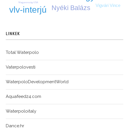
Magyarország-USA
Vigvári Vince
Nyéki Balázs
vlv-interjú
LINKEK
Total Waterpolo
Vaterpolovesti
WaterpoloDevelopmentWorld
Aquafeed24.com
Waterpoloitaly
Dance.hr