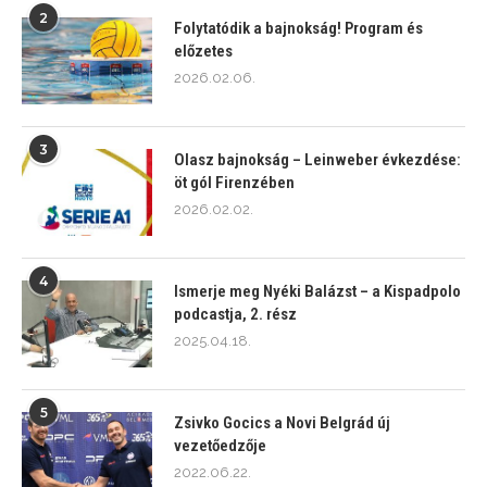
2
Folytatódik a bajnokság! Program és
előzetes
2026.02.06.
3
Olasz bajnokság – Leinweber évkezdése:
öt gól Firenzében
2026.02.02.
4
Ismerje meg Nyéki Balázst – a Kispadpolo
podcastja, 2. rész
2025.04.18.
5
Zsivko Gocics a Novi Belgrád új
vezetőedzője
2022.06.22.