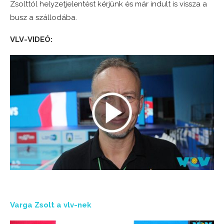
Zsolttól helyzetjelentést kérjünk és már indult is vissza a
busz a szállodába.
VLV-VIDEÓ:
Varga Zsolt a vlv-nek