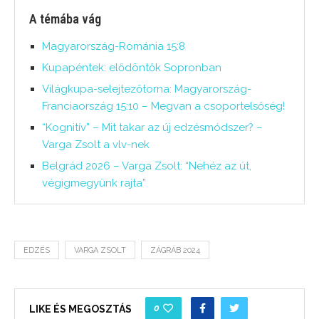
A témába vág
Magyarország-Románia 15:8
Kupapéntek: elődöntők Sopronban
Világkupa-selejtezőtorna: Magyarország-
Franciaország 15:10 – Megvan a csoportelsőség!
“Kognitív” – Mit takar az új edzésmódszer? –
Varga Zsolt a vlv-nek
Belgrád 2026 – Varga Zsolt: “Nehéz az út,
végigmegyünk rajta”
EDZÉS
VARGA ZSOLT
ZÁGRÁB 2024
0
LIKE ÉS MEGOSZTÁS