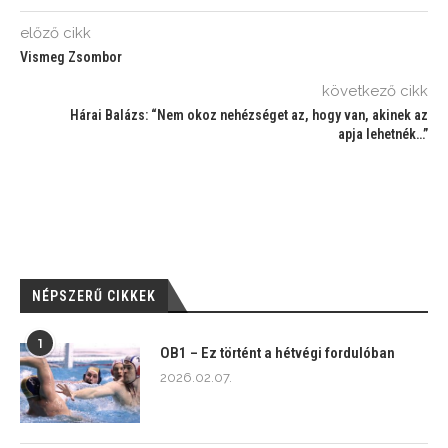
előző cikk
Vismeg Zsombor
következő cikk
Hárai Balázs: “Nem okoz nehézséget az, hogy van, akinek az
apja lehetnék…”
NÉPSZERŰ CIKKEK
1
OB1 – Ez történt a hétvégi fordulóban
2026.02.07.