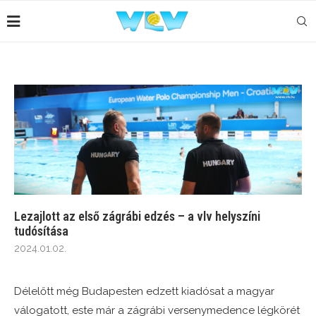
Lezajlott az első zágrábi edzés – a vlv helyszíni
tudósítása
2024.01.02.
Délelőtt még Budapesten edzett kiadósat a magyar
válogatott, este már a zágrábi versenymedence légkörét