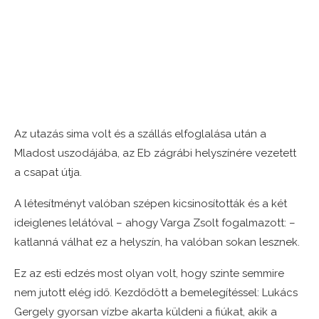
Az utazás sima volt és a szállás elfoglalása után a
Mladost uszodájába, az Eb zágrábi helyszínére vezetett
a csapat útja.
A létesítményt valóban szépen kicsinosították és a két
ideiglenes lelátóval – ahogy Varga Zsolt fogalmazott: –
katlanná válhat ez a helyszín, ha valóban sokan lesznek.
Ez az esti edzés most olyan volt, hogy szinte semmire
nem jutott elég idő. Kezdődött a bemelegítéssel: Lukács
Gergely gyorsan vízbe akarta küldeni a fiúkat, akik a