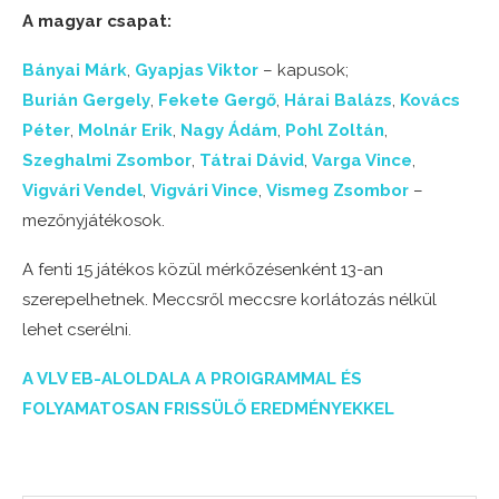
A magyar csapat:
Bányai Márk
,
Gyapjas Viktor
– kapusok;
Burián Gergely
,
Fekete Gergő
,
Hárai Balázs
,
Kovács
Péter
,
Molnár Erik
,
Nagy Ádám
,
Pohl Zoltán
,
Szeghalmi Zsombor
,
Tátrai Dávid
,
Varga Vince
,
Vigvári Vendel
,
Vigvári Vince
,
Vismeg Zsombor
–
mezőnyjátékosok.
A fenti 15 játékos közül mérkőzésenként 13-an
szerepelhetnek. Meccsről meccsre korlátozás nélkül
lehet cserélni.
A VLV EB-ALOLDALA A PROIGRAMMAL ÉS
FOLYAMATOSAN FRISSÜLŐ EREDMÉNYEKKEL