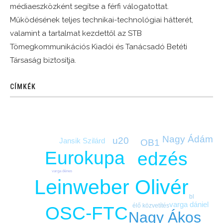
médiaeszközként segítse a férfi válogatottat.
Működésének teljes technikai-technológiai hátterét,
valamint a tartalmat kezdettől az STB
Tömegkommunikációs Kiadói és Tanácsadó Betéti
Társaság biztosítja.
CÍMKÉK
Nagy Ádám
u20
Jansik Szilárd
OB1
Eurokupa
edzés
varga dénes
Leinweber Olivér
bl
varga dániel
élő közvetítés
OSC-FTC
Nagy Ákos