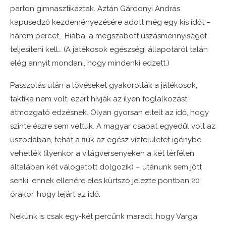
parton gimnasztikáztak. Aztán Gárdonyi András
kapusedző kezdeményezésére adott még egy kis időt –
három percet… Hiába, a megszabott úszásmennyiséget
teljesíteni kell… (A játékosok egészségi állapotáról talán
elég annyit mondani, hogy mindenki edzett.)
Passzolás után a lövéseket gyakorolták a játékosok,
taktika nem volt, ezért hívják az ilyen foglalkozást
átmozgató edzésnek. Olyan gyorsan eltelt az idő, hogy
szinte észre sem vettük. A magyar csapat egyedül volt az
uszodában, tehát a fiúk az egész vízfelületet igénybe
vehették (ilyenkor a világversenyeken a két térfélen
általában két válogatott dolgozik) – utánunk sem jött
senki, ennek ellenére éles kürtszó jelezte pontban 20
órakor, hogy lejárt az idő.
Nekünk is csak egy-két percünk maradt, hogy Varga