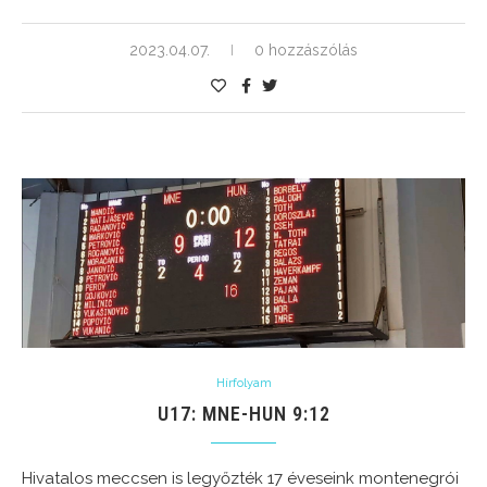
2023.04.07.
0 hozzászólás
Hírfolyam
U17: MNE-HUN 9:12
Hivatalos meccsen is legyőzték 17 éveseink montenegrói