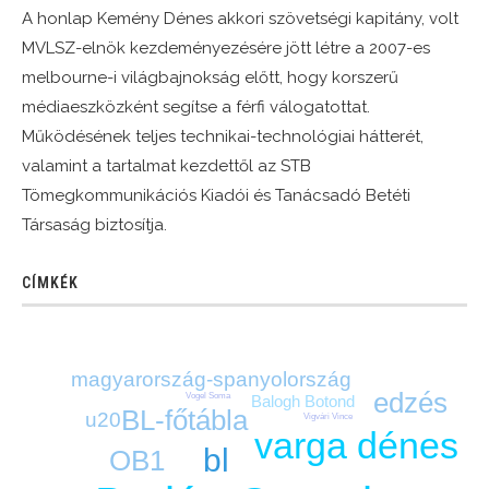
A honlap Kemény Dénes akkori szövetségi kapitány, volt
MVLSZ-elnök kezdeményezésére jött létre a 2007-es
melbourne-i világbajnokság előtt, hogy korszerű
médiaeszközként segítse a férfi válogatottat.
Működésének teljes technikai-technológiai hátterét,
valamint a tartalmat kezdettől az STB
Tömegkommunikációs Kiadói és Tanácsadó Betéti
Társaság biztosítja.
CÍMKÉK
magyarország-spanyolország
edzés
Vogel Soma
Balogh Botond
BL-főtábla
u20
Vigvári Vince
varga dénes
bl
OB1