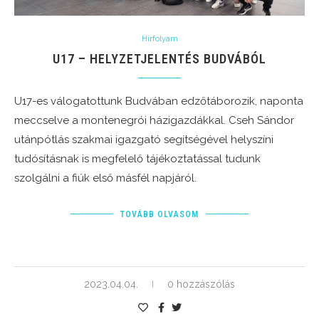
Hírfolyam
U17 – HELYZETJELENTÉS BUDVÁBÓL
U17-es válogatottunk Budvában edzőtáborozik, naponta
meccselve a montenegrói házigazdákkal. Cseh Sándor
utánpótlás szakmai igazgató segítségével helyszíni
tudósításnak is megfelelő tájékoztatással tudunk
szolgálni a fiúk első másfél napjáról.
TOVÁBB OLVASOM
2023.04.04.
0 hozzászólás