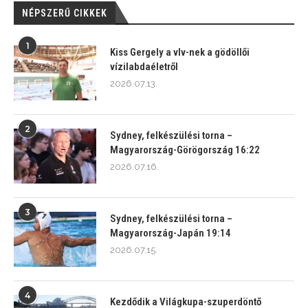
NÉPSZERŰ CIKKEK
1
Kiss Gergely a vlv-nek a gödöllői
vízilabdaéletről
2026.07.13.
2
Sydney, felkészülési torna –
Magyarország-Görögország 16:22
2026.07.16.
3
Sydney, felkészülési torna –
Magyarország-Japán 19:14
2026.07.15.
4
Kezdődik a Világkupa-szuperdöntő