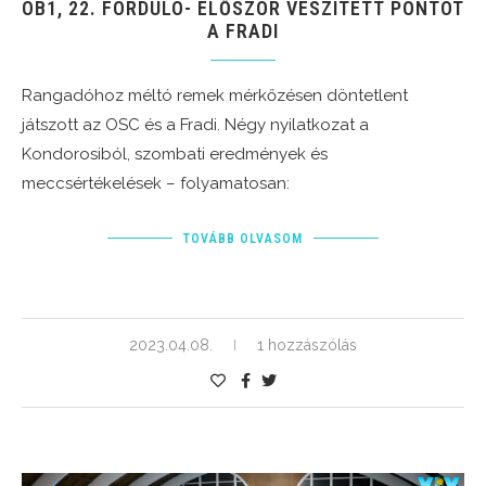
OB1, 22. FORDULÓ- ELŐSZÖR VESZÍTETT PONTOT
A FRADI
Rangadóhoz méltó remek mérkőzésen döntetlent
játszott az OSC és a Fradi. Négy nyilatkozat a
Kondorosiból, szombati eredmények és
meccsértékelések – folyamatosan:
TOVÁBB OLVASOM
2023.04.08.
1 hozzászólás