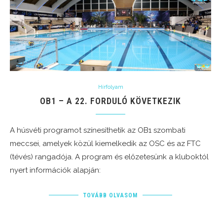
Hírfolyam
OB1 – A 22. FORDULÓ KÖVETKEZIK
A húsvéti programot színesíthetik az OB1 szombati
meccsei, amelyek közül kiemelkedik az OSC és az FTC
(tévés) rangadója. A program és előzetesünk a kluboktól
nyert információk alapján:
TOVÁBB OLVASOM