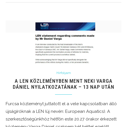
Hírfolyam
A LEN KÖZLEMÉNYBEN MENT NEKI VARGA
DÁNIEL NYILATKOZATÁNAK – 13 NAP UTÁN
Furcsa közleményt juttatott el a vele kapcsolatban álló
újságíróknak a LEN (új nevén: European Aquatics). A
szerkesztőségünkhöz hétfőn este 20.27 órakor érkezett
közlemény Varga Dániel csaknem két héttel ezelőtt