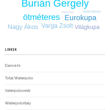
Burián Gergely
Bátori Bence
Erdélyi Balázs
ötméteres
Eurokupa
Varga Zsolt
Nagy Ákos
Világkupa
LINKEK
Dance.hr
Total Waterpolo
Vaterpolovesti
Waterpoloitaly