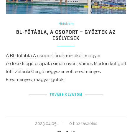
Hírfolyam
BL-FŐTÁBLA, A CSOPORT – GYŐZTEK AZ
ESÉLYESEK
A BL-főtábla A csoportjának mindkét, magyar
érdekeltségű csapata simán nyert, Vámos Márton két gólt
lőtt, Zalánki Gergő négyszer volt eredményes.
Eredmények, magyar gólok:
TOVÁBB OLVASOM
2023.04.05.
0 hozzászólás