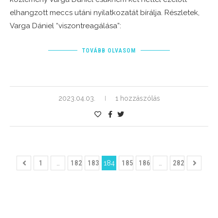
elhangzott meccs utáni nyilatkozatát bírálja. Részletek,
Varga Dániel “viszontreagálása”:
TOVÁBB OLVASOM
2023.04.03.
1 hozzászólás
1
…
182
183
184
185
186
…
282