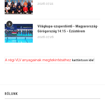
2026.07.22.
5
Világkupa-szuperdöntő – Magyarország-
Görögország 14:15 – Ezüstérem
2026.07.26.
A régi VLV anyagainak megtekintéséhez
!
kattintson ide
RÓLUNK