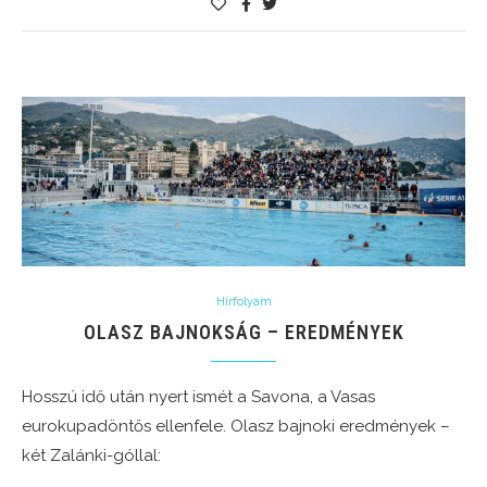
Hírfolyam
OLASZ BAJNOKSÁG – EREDMÉNYEK
Hosszú idő után nyert ismét a Savona, a Vasas
eurokupadöntős ellenfele. Olasz bajnoki eredmények –
két Zalánki-góllal: