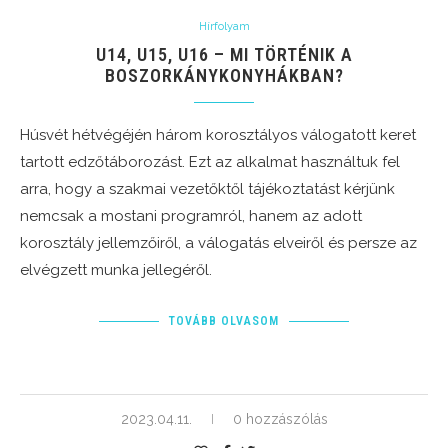
Hírfolyam
U14, U15, U16 – MI TÖRTÉNIK A
BOSZORKÁNYKONYHÁKBAN?
Húsvét hétvégéjén három korosztályos válogatott keret
tartott edzőtáborozást. Ezt az alkalmat használtuk fel
arra, hogy a szakmai vezetőktől tájékoztatást kérjünk
nemcsak a mostani programról, hanem az adott
korosztály jellemzőiről, a válogatás elveiről és persze az
elvégzett munka jellegéről.
TOVÁBB OLVASOM
2023.04.11.
0 hozzászólás