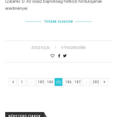
(Zalánki: 1). Az olasz bajnokság hétközi fordulójának
eredményei:
TOVÁBB OLVASOM
2023.03.31.
0 hozzászólás
1
…
183
184
185
186
187
…
282
NÉPSZERŰ CIKKEK