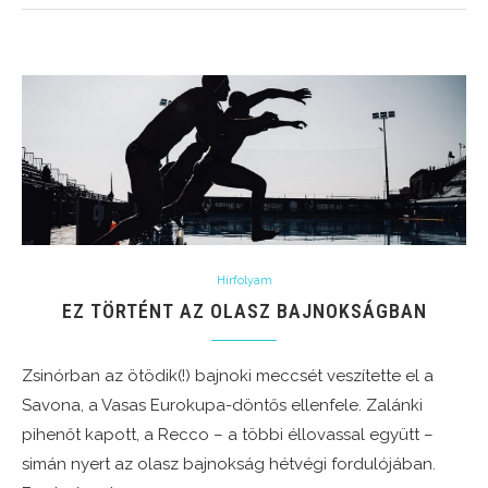
Hírfolyam
EZ TÖRTÉNT AZ OLASZ BAJNOKSÁGBAN
Zsinórban az ötödik(!) bajnoki meccsét veszítette el a
Savona, a Vasas Eurokupa-döntős ellenfele. Zalánki
pihenőt kapott, a Recco – a többi éllovassal együtt –
simán nyert az olasz bajnokság hétvégi fordulójában.