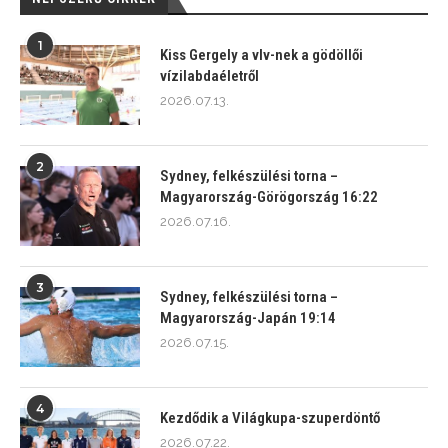
1
Kiss Gergely a vlv-nek a gödöllői
vízilabdaéletről
2026.07.13.
2
Sydney, felkészülési torna –
Magyarország-Görögország 16:22
2026.07.16.
3
Sydney, felkészülési torna –
Magyarország-Japán 19:14
2026.07.15.
4
Kezdődik a Világkupa-szuperdöntő
2026.07.22.