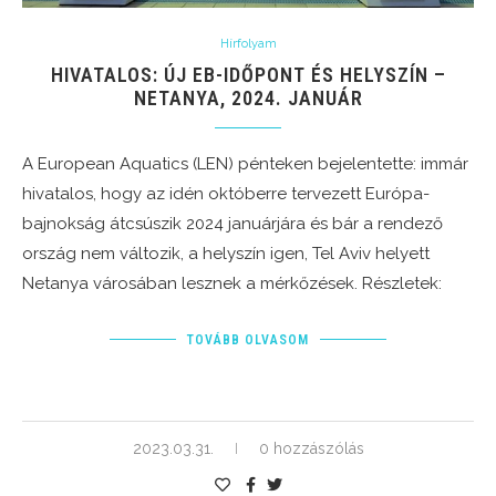
Hírfolyam
HIVATALOS: ÚJ EB-IDŐPONT ÉS HELYSZÍN –
NETANYA, 2024. JANUÁR
A European Aquatics (LEN) pénteken bejelentette: immár
hivatalos, hogy az idén októberre tervezett Európa-
bajnokság átcsúszik 2024 januárjára és bár a rendező
ország nem változik, a helyszín igen, Tel Aviv helyett
Netanya városában lesznek a mérkőzések. Részletek:
TOVÁBB OLVASOM
2023.03.31.
0 hozzászólás