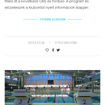
Máris itt a következő OB1-es forduló. A program és
előzetesünk a kluboktól nyert információk alapján:
TOVÁBB OLVASOM
2023.03.31.
0 hozzászólás