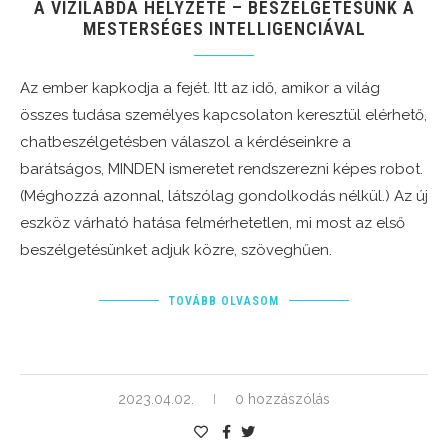
A VÍZILABDA HELYZETE – BESZÉLGETÉSÜNK A
MESTERSÉGES INTELLIGENCIÁVAL
Az ember kapkodja a fejét. Itt az idő, amikor a világ
összes tudása személyes kapcsolaton keresztül elérhető,
chatbeszélgetésben válaszol a kérdéseinkre a
barátságos, MINDEN ismeretet rendszerezni képes robot.
(Méghozzá azonnal, látszólag gondolkodás nélkül.) Az új
eszköz várható hatása felmérhetetlen, mi most az első
beszélgetésünket adjuk közre, szöveghűen.
TOVÁBB OLVASOM
2023.04.02.
0 hozzászólás