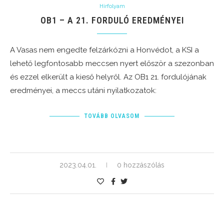
Hírfolyam
OB1 – A 21. FORDULÓ EREDMÉNYEI
A Vasas nem engedte felzárkózni a Honvédot, a KSI a
lehető legfontosabb meccsen nyert először a szezonban
és ezzel elkerült a kieső helyről. Az OB1 21. fordulójának
eredményei, a meccs utáni nyilatkozatok:
TOVÁBB OLVASOM
2023.04.01.
0 hozzászólás