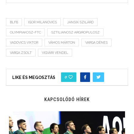
BLF8
IGOR MILANOVICS
JANSIK SZILÁRD
OLYMPIAKOSZ-FTC
SZTILIANOSZ ARGIROPULOSZ
VADOVICS VIKTOR
VÁMOS MÁRTON
VARGA DÉNES
VARGA ZSOLT
VIGVÁRI VENDEL
0
LIKE ÉS MEGOSZTÁS
KAPCSOLÓDÓ HÍREK