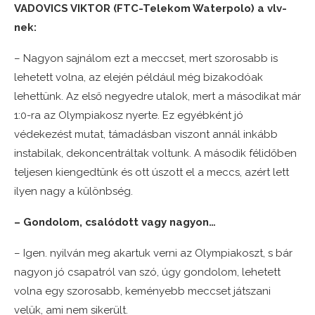
VADOVICS VIKTOR (FTC-Telekom Waterpolo) a vlv-
nek:
– Nagyon sajnálom ezt a meccset, mert szorosabb is
lehetett volna, az elején például még bizakodóak
lehettünk. Az első negyedre utalok, mert a másodikat már
1:0-ra az Olympiakosz nyerte. Ez egyébként jó
védekezést mutat, támadásban viszont annál inkább
instabilak, dekoncentráltak voltunk. A második félidőben
teljesen kiengedtünk és ott úszott el a meccs, azért lett
ilyen nagy a különbség.
– Gondolom, csalódott vagy nagyon…
– Igen. nyilván meg akartuk verni az Olympiakoszt, s bár
nagyon jó csapatról van szó, úgy gondolom, lehetett
volna egy szorosabb, keményebb meccset játszani
velük, ami nem sikerült.