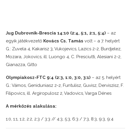
Jug Dubrovnik-Brescia 14:10 (2:4, 5:1, 2:1, 5:4)
– az
egyik játékvezető
Kovács Cs. Tamás
volt – a 7. helyért
G.: Zuvela 4, Kakarisz 3, Vukojevics, Lazics 2-2, Burdjelez,
Mozara, Jokovics, ill. Luongo 4, C. Presciutti, Alesiani 2-2,
Gianazza, Gitto
Olympiakosz-FTC 9:4 (2:3, 1:0, 3:0, 3:1)
– az 5. helyért
G.: Vámos, Geniduniasz 2-2, Funtulisz, Guvisz, Derviszisz, F.
Filipovics, ill. Argiropulosz 2, Vadovics, Varga Dénes
A mérkőzés alakulása:
1:0, 1:1, 1:2, 2:2, 2:3 / 3:3 // 4:3, 5:3, 6:3 / 7:3, 8:3, 9:3, 9:4