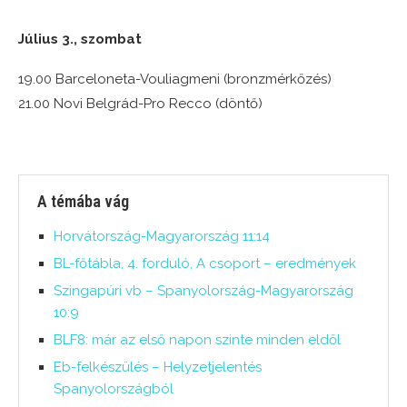
Július 3., szombat
19.00 Barceloneta-Vouliagmeni (bronzmérkőzés)
21.00 Novi Belgrád-Pro Recco (döntő)
A témába vág
Horvátország-Magyarország 11:14
BL-főtábla, 4. forduló, A csoport – eredmények
Szingapúri vb – Spanyolország-Magyarország
10:9
BLF8: már az első napon szinte minden eldől
Eb-felkészülés – Helyzetjelentés
Spanyolországból