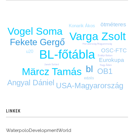
ötméteres
Konarik Ákos
Vogel Soma
Varga Zsolt
Fekete Gergő
Horvátország-Magyarország
OSC-FTC
BL-főtábla
u20
Erdélyi Balázs
Eurokupa
Jansik Szilárd
Nagy Ádám
bl
Märcz Tamás
OB1
edzés
Angyal Dániel
USA-Magyarország
LINKEK
WaterpoloDevelopmentWorld