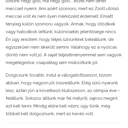
lőttünk négy gólt, ma négy gólt…, ezzel nem lehet
meccset nyerni. Ami azért szomorú, mert ez Zsolt utolsó
meccse volt és nem ilyen mérkőzést érdemelt. Emiatt
tényleg külön szomorú vagyok. Annak, hogy ötödikek
vagy hatodikok lettünk, különösebb jelentősége nincs.
Én úgy éreztem, hogy teljes szívünkkel beleállunk, de
egyszerűen nem sikerült semmi. Valahogy ez a nyolcas
döntő nem volt jó. A saját teljesítményemmel sem vagyok
megelégedve, csapatilag sem működtünk jól.
Dolgozunk tovább, indul a válogatottszezon, bízom
abban, hogy nagyon jól összeállunk. Elég sűrű nyarunk
lesz, aztán jön a következő klubszezon, az olimpia éve –
felállunk. Sokszor álltunk már fel mélyről, sajnos megint
ezt kell tenni. Mindig előre kell nézni, úgy tűnik, még
többet kell dolgoznunk, mert ez kevés volt.