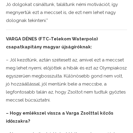
Jó dolgokat csináltunk, találtunk némi motivációt, így
megnyertük ezt a meccset is, de ezt nem lehet nagy
dolognak tekinteni.”
VARGA DÉNES (FTC-Telekom Waterpolo)
csapatkapitány magyar újságíróknak:
– Jól kezdtünk, aztán szétesett az, amivel ezt a meccset
meg lehet nyerni, előjöttek a hibák és ezt az Olympiakosz
egyszerűen megbosszulta. Különösebb gond nem volt,
jó hozzáállással, jól mentünk bele a meccsbe, a
legfontosabb talán az, hogy Zsoltot nem tudtuk győztes
meccsel búcsúztatni.
– Hogy emlékszel vissza a Varga Zsolttal közös
időszakra?