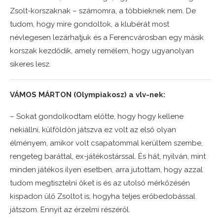
Zsolt-korszaknak – számomra, a többieknek nem. De
tudom, hogy mire gondoltok, a klubérát most
névlegesen lezárhatjuk és a Ferencvárosban egy másik
korszak kezdődik, amely remélem, hogy ugyanolyan
sikeres lesz.
VÁMOS MÁRTON (Olympiakosz) a vlv-nek:
– Sokat gondolkodtam előtte, hogy hogy kellene
nekiállni, külföldön játszva ez volt az első olyan
élményem, amikor volt csapatommal kerültem szembe,
rengeteg baráttal, ex-játékostárssal. És hát, nyilván, mint
minden játékos ilyen esetben, arra jutottam, hogy azzal
tudom megtisztelni őket is és az utolsó mérkőzésén
kispadon ülő Zsoltot is, hogyha teljes erőbedobással
játszom. Ennyit az érzelmi részéről.