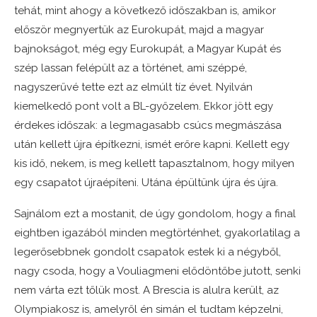
tehát, mint ahogy a következő időszakban is, amikor
először megnyertük az Eurokupát, majd a magyar
bajnokságot, még egy Eurokupát, a Magyar Kupát és
szép lassan felépült az a történet, ami széppé,
nagyszerűvé tette ezt az elmúlt tíz évet. Nyilván
kiemelkedő pont volt a BL-győzelem. Ekkor jött egy
érdekes időszak: a legmagasabb csúcs megmászása
után kellett újra építkezni, ismét erőre kapni. Kellett egy
kis idő, nekem, is meg kellett tapasztalnom, hogy milyen
egy csapatot újraépíteni. Utána épültünk újra és újra.
Sajnálom ezt a mostanit, de úgy gondolom, hogy a final
eightben igazából minden megtörténhet, gyakorlatilag a
legerősebbnek gondolt csapatok estek ki a négyből,
nagy csoda, hogy a Vouliagmeni elődöntőbe jutott, senki
nem várta ezt tőlük most. A Brescia is alulra került, az
Olympiakosz is, amelyről én simán el tudtam képzelni,