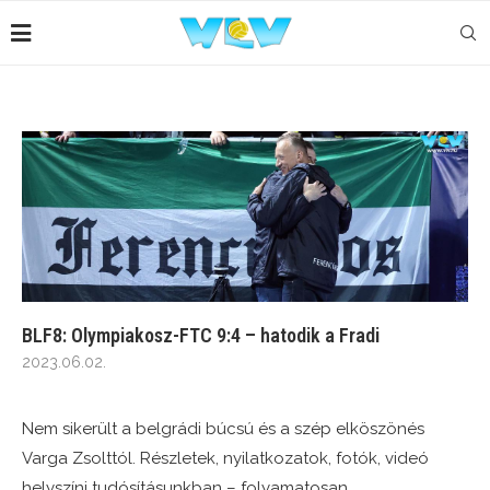
BLF8: Olympiakosz-FTC 9:4 – hatodik a Fradi
2023.06.02.
Nem sikerült a belgrádi búcsú és a szép elköszönés
Varga Zsolttól. Részletek, nyilatkozatok, fotók, videó
helyszíni tudósításunkban – folyamatosan.