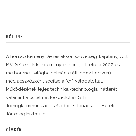
RÓLUNK
A honlap Kemény Dénes akkori szövetségi kapitány, volt
MVLSZ-elnök kezdeményezésére jött létre a 2007-es
melbourne-i világbajnokság előtt, hogy korszerű
médiaeszközként segítse a férfi válogatottat.
Működésének teljes technikai-technológiai hátterét,
valamint a tartalmat kezdettől az STB
Tömegkommunikációs Kiadói és Tanácsadó Betéti
Társaság biztosítja.
CÍMKÉK