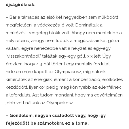
újságíróknak:
– Bár a támadás az első két negyedben sem működött
megfelelően, a védekezés jó volt. Domináltuk a
mérkőzést, rengeteg blokk volt. Ahogy nem mentek be a
helyzeteink, ahogy nem tudtuk a megúszásainkat gólra
váltani, egyre nehezebbé vált a helyzet és egy-egy
“visszakontrából” találtak egy-egy gólt, 3:3 lett. Úgy
éreztem, hogy 4:3-nál történt egy mentális fordulat,
hirtelen erőre kapott az Olympiakosz, míg nálunk
kimerültek az energiák, elment a koncentráció, erőlködés
kezdődött. Ilyenkor pedig még könnyebb az ellenfélnek
a lefordulás. Azt tudom mondani, hogy ma egyértelműen
jobb volt nálunk az Olympiakosz.
– Gondolom, nagyon csalódott vagy, hogy így
fejeződött be számotokra ez a torna.