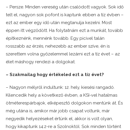
– Persze. Minden vereség után csalódott vagyok. Sok idő
telt el, nagyon sok pofont is kaptunk ebben a tíz évben –
ezt az ember egy idő után megtanulja kezelni. Most
éppen itt végződött. Ha folytatnám ezt a munkát, tovább
építkeznénk, mennénk tovább. Egy picivel talán
rosszabb az érzés, nehezebb az ember szíve, én is
szerettem volna győzelemmel lezárni ezt a tíz évet – az
élet máshogy rendezi a dolgokat.
– Szakmailag hogy értékeled ezt a tíz évet?
– Nagyon mélyről indultunk: 12. hely, kiesési rangadó.
Kilencedik hely a következő évben, a KSI-vel hatalmas
ötméterespárbajok, elképesztő dolgokon mentünk át. És
még utána is, amikor már jobb csapat voltunk, már
negyedik helyezéseket értünk el, akkor is volt olyan,
hogy kikaptunk 14:2-re a Szolnoktól. Sok minden történt