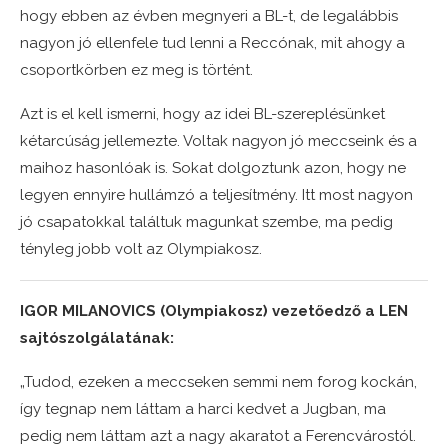
hogy ebben az évben megnyeri a BL-t, de legalábbis
nagyon jó ellenfele tud lenni a Reccónak, mit ahogy a
csoportkörben ez meg is történt.
Azt is el kell ismerni, hogy az idei BL-szereplésünket
kétarcúság jellemezte. Voltak nagyon jó meccseink és a
maihoz hasonlóak is. Sokat dolgoztunk azon, hogy ne
legyen ennyire hullámzó a teljesítmény. Itt most nagyon
jó csapatokkal találtuk magunkat szembe, ma pedig
tényleg jobb volt az Olympiakosz.
IGOR MILANOVICS (Olympiakosz) vezetőedző a LEN
sajtószolgálatának:
„Tudod, ezeken a meccseken semmi nem forog kockán,
így tegnap nem láttam a harci kedvet a Jugban, ma
pedig nem láttam azt a nagy akaratot a Ferencvárostól.