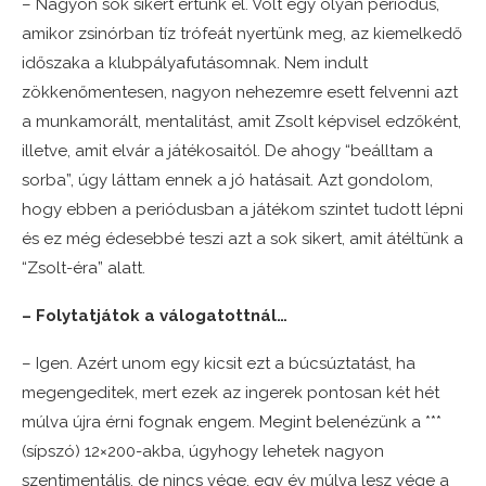
– Nagyon sok sikert értünk el. Volt egy olyan periódus,
amikor zsinórban tíz trófeát nyertünk meg, az kiemelkedő
időszaka a klubpályafutásomnak. Nem indult
zökkenőmentesen, nagyon nehezemre esett felvenni azt
a munkamorált, mentalitást, amit Zsolt képvisel edzőként,
illetve, amit elvár a játékosaitól. De ahogy “beálltam a
sorba”, úgy láttam ennek a jó hatásait. Azt gondolom,
hogy ebben a periódusban a játékom szintet tudott lépni
és ez még édesebbé teszi azt a sok sikert, amit átéltünk a
“Zsolt-éra” alatt.
– Folytatjátok a válogatottnál…
– Igen. Azért unom egy kicsit ezt a búcsúztatást, ha
megengeditek, mert ezek az ingerek pontosan két hét
múlva újra érni fognak engem. Megint belenézünk a ***
(sípszó) 12×200-akba, úgyhogy lehetek nagyon
szentimentális, de nincs vége, egy év múlva lesz vége a