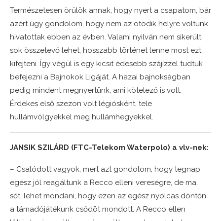
Természetesen örülök annak, hogy nyert a csapatom, bár
azért úgy gondolom, hogy nem az ötödik helyre voltunk
hivatottak ebben az évben. Valami nyilván nem sikerült,
sok összetevő lehet, hosszabb történet lenne most ezt
kifejteni. Így végül is egy kicsit édesebb szájízzel tudtuk
befejezni a Bajnokok Ligáját. A hazai bajnokságban
pedig mindent megnyertünk, ami kötelező is volt.
Érdekes első szezon volt légiósként, tele
hullámvölgyekkel meg hullámhegyekkel.
JANSIK SZILÁRD (FTC-Telekom Waterpolo) a vlv-nek:
– Csalódott vagyok, mert azt gondolom, hogy tegnap
egész jól reagáltunk a Recco elleni vereségre, de ma,
sőt, lehet mondani, hogy ezen az egész nyolcas döntőn
a támadójátékunk csődöt mondott. A Recco ellen