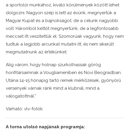
a sportolói munkához, kiváló körülmények között lehet
dolgozni. Nagyon szép is lett az évünk, megnyertük a
Magyar Kupát és a bajnokságot, de a célunk nagyobb
volt. Háromból kettőt megnyertünk, de a legfontosabb
meccset itt veszítettük el. Szomorúak vagyunk, hogy nem
tudtuk a legjobb arcunkat mutatni itt, és nem sikerült
megmutatnunk az értékünket.
Alig várom, hogy holnap szurkolhassak görög
honfitársaimnak a Vougliameniben és Novi Beogradban.
Utána 14-15 hónapig tartó remek mérkőzések, gyönyörű
versenyek várnak ránk mind a klubnál, mind a
válogatottnál.”
Várható: vlv-fotók.
A torna utolsó napjának programja: