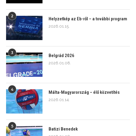
2
Helyzetkép az Eb-ről – a további program
2026.01.15.
3
Belgrád 2026
2026.01.08.
4
Málta-Magyarország – élő közvetítés
2026.01.14.
5
Batizi Benedek