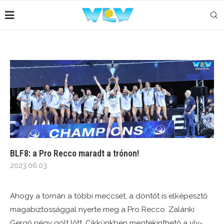
BLF8: a Pro Recco maradt a trónon!
2023.06.03.
Ahogy a tornán a többi meccsét, a döntőt is elképesztő
magabiztossággal nyerte meg a Pro Recco. Zalánki
Gergő négy gólt lőtt. Cikkünkben megtekinthető a vlv-