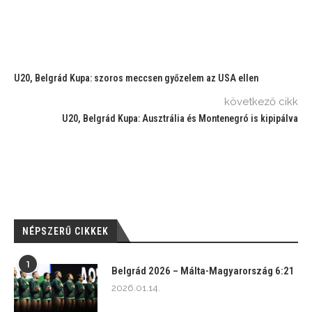
U20, Belgrád Kupa: szoros meccsen győzelem az USA ellen
következő cikk
U20, Belgrád Kupa: Ausztrália és Montenegró is kipipálva
NÉPSZERŰ CIKKEK
1
Belgrád 2026 – Málta-Magyarország 6:21
2026.01.14.