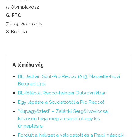
5. Olympiakosz
6. FTC
7. Jug Dubrovnik
8. Brescia
A témába vág
BL: Jadran Split-Pro Recco 10:13, Marseille-Novi
Belgrád 13:14
BL-főtábla: Recco-henger Dubrovnikban
Egy lépésre a Scudettótól a Pro Recco!
“Kupagyőztes!” – Zalánki Gergő Ivoviccsal
közösen hívja meg a csapatot egy kis
ünneplésre
Fordult a helyzet a válogatott és a Fradi második