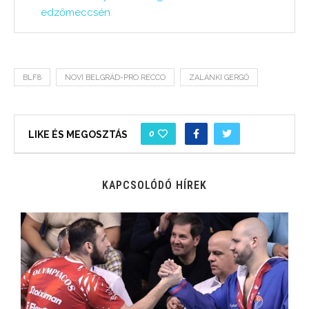
edzőmeccsén
BLF8
NOVI BELGRÁD-PRO RECCO
ZALÁNKI GERGŐ
0
LIKE ÉS MEGOSZTÁS
KAPCSOLÓDÓ HÍREK