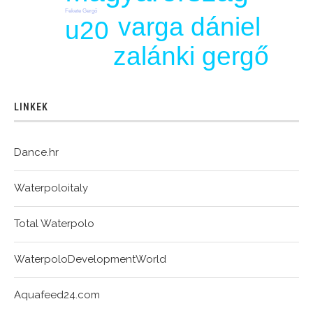
Fekete Gergő
varga dániel
u20
zalánki gergő
LINKEK
Dance.hr
Waterpoloitaly
Total Waterpolo
WaterpoloDevelopmentWorld
Aquafeed24.com