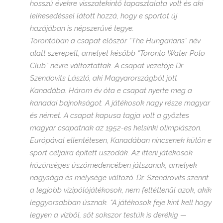
hosszú évekre visszatekintő tapasztalata volt és aki
lelkesedéssel látott hozzá, hogy e sportot új
hazájában is népszerűvé tegye.
Torontóban a csapat először “The Hungarians” név
alatt szerepelt, amelyet később “Toronto Water Polo
Club” névre változtattak. A csapat vezetője Dr.
Szendovits László, aki Magyarországból jött
Kanadába. Három év óta e csapat nyerte meg a
kanadai bajnokságot. A játékosok nagy része magyar
és német. A csapat kapusa tagja volt a győztes
magyar csapatnak az 1952-es helsinki olimpiászon.
Európával ellentétesen, Kanadában nincsenek külön e
sport céljaira épített uszodák. Az itteni játékosok
közönséges úszómedencében játszanak, amelyek
nagysága és mélysége változó. Dr. Szendrovits szerint
a legjobb
vízi
póló
játékosok, nem feltétlenül azok, akik
leggyorsabban úsznak. “A játékosok feje kint kell hogy
legyen a vízből, sőt sokszor testük is derékig —