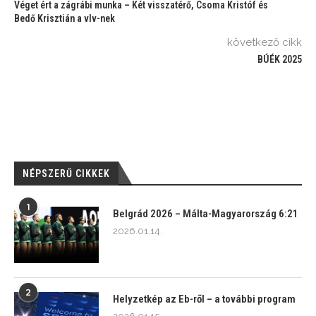
Véget ért a zágrábi munka – Két visszatérő, Csoma Kristóf és
Bedő Krisztián a vlv-nek
következő cikk
BÚÉK 2025
NÉPSZERŰ CIKKEK
1
Belgrád 2026 – Málta-Magyarország 6:21
2026.01.14.
2
Helyzetkép az Eb-ről – a további program