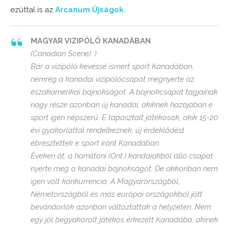
ezúttal is az
Arcanum Újságok
.
MAGYAR
VIZIPÓLÓ
KANADÁBAN
(Canadian Scene). )
Bár a
vizipóló
kevéssé ismert sport Kanadában,
nemrég a kanadai vizipólócsapat megnyerte az
északamerikai bajnokságot. A bajnokcsapat tagjainak
nagy része azonban új kanadai, akiknek hazájában e
sport igen népszerű. E tapasztalt játékosok, akik 15-20
évi gyakorlattal rendelkeznek, új érdeklődést
ébresztettek e sport iránt Kanadában.
Éveken át, a hamiltoni (Ont.) kandaiakból álló csapat
nyerte meg a kanadai bajnokságot. De akkoriban nem
igen volt konkurrencia. A Magyarországból,
Németországból és más európai országokból jött
bevándorlók azonban változtattak a helyzeten. Nem
egy jól begyakorolt játékos érkezett Kanadába, akinek