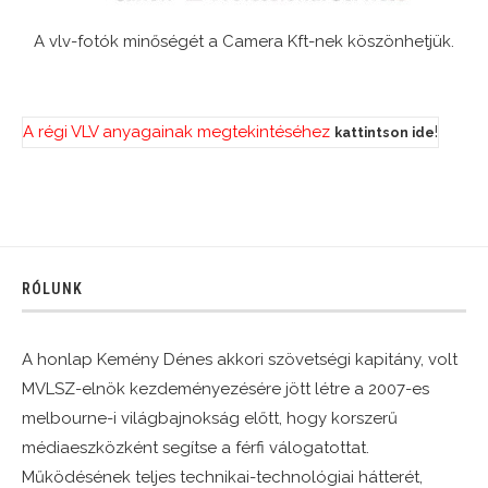
A vlv-fotók minőségét a Camera Kft-nek köszönhetjük.
A régi VLV anyagainak megtekintéséhez
!
kattintson ide
RÓLUNK
A honlap Kemény Dénes akkori szövetségi kapitány, volt
MVLSZ-elnök kezdeményezésére jött létre a 2007-es
melbourne-i világbajnokság előtt, hogy korszerű
médiaeszközként segítse a férfi válogatottat.
Működésének teljes technikai-technológiai hátterét,