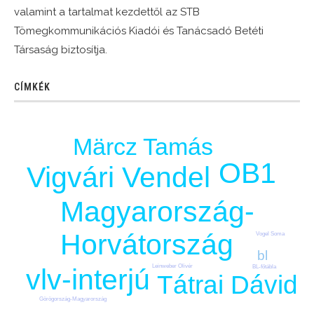
valamint a tartalmat kezdettől az STB
Tömegkommunikációs Kiadói és Tanácsadó Betéti
Társaság biztosítja.
CÍMKÉK
Märcz Tamás
OB1
Vigvári Vendel
Magyarország-
Horvátország
Vogel Soma
bl
Leinweber Olivér
vlv-interjú
BL-főtábla
Tátrai Dávid
Görögország-Magyarország