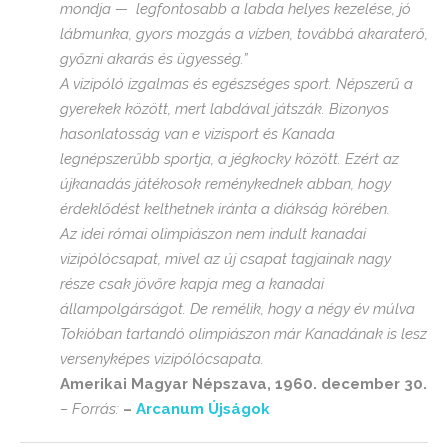
mondja — legfontosabb a labda helyes kezelése, jó
lábmunka, gyors mozgás a vízben, továbbá akaraterő,
győzni akarás és ügyesség.”
A
vizipóló
izgalmas és egészséges sport. Népszerű a
gyerekek között, mert labdával játszák. Bizonyos
hasonlatosság van e vizisport és Kanada
legnépszerűbb sportja, a jégkocky között. Ezért az
újkanadás játékosok reménykednek abban, hogy
érdeklődést kelthetnek iránta a diákság körében.
Az idei római olimpiászon nem indult kanadai
vizipólócsapat, mivel az új csapat tagjainak nagy
része csak jövőre kapja meg a kanadai
állampolgárságot. De remélik, hogy a négy év múlva
Tokióban tartandó olimpiászon már Kanadának is lesz
versenyképes vizipólócsapata.
Amerikai Magyar Népszava, 1960. december 30.
– Forrás:
–
Arcanum Újságok