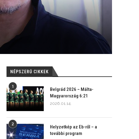
NÉPSZERŰ CIKKEK
1
Belgrád 2026 – Málta-
Magyarország 6:21
2026.01.14.
2
Helyzetkép az Eb-ről – a
további program