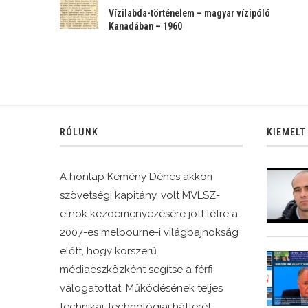
Vízilabda-történelem – magyar vízipóló
Kanadában – 1960
RÓLUNK
KIEMELT
A honlap Kemény Dénes akkori
szövetségi kapitány, volt MVLSZ-
elnök kezdeményezésére jött létre a
2007-es melbourne-i világbajnokság
előtt, hogy korszerű
médiaeszközként segítse a férfi
válogatottat. Működésének teljes
technikai-technológiai hátterét,