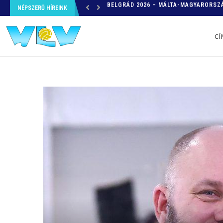
NÉPSZERŰ HÍREINK
HELYZETKÉP AZ EB-RŐL – A TOVÁBBI
CÍ