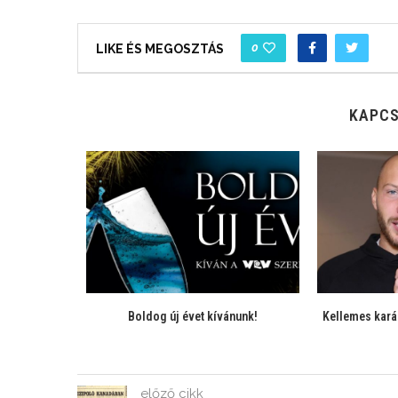
0
LIKE ÉS MEGOSZTÁS
KAPCS
Boldog új évet kívánunk!
Kellemes kará
előző cikk