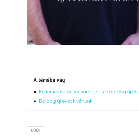
A témába vág
Kellemes karácsonyünnepet és boldog új éve
Boldog új évet kívánunk!
BÚÉK