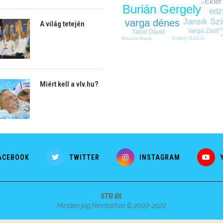
Ekler
bl
Burián Gergely
edz
Jansik Szi
varga dénes
A világ tetején
Ny
Varga Zsolt
Tátrai Dávid
v
Erdélyi Balázs
Mészáros Mátyás
Miért kell a vlv.hu?
ACEBOOK
TWITTER
INSTAGRAM
STB Bt.
Minden jog fenntartva © 2007-2022