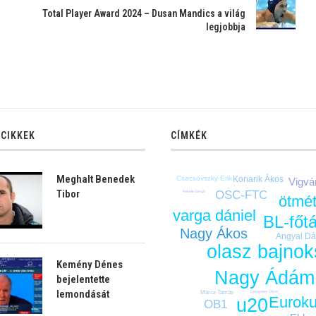
Total Player Award 2024 – Dusan Mandics a világ
legjobbja
 CIKKEK
CÍMKÉK
Meghalt Benedek
Csacsovszky Erik
Konarik Ákos
Vigvá
Tibor
OSC-FTC
Fekete Gergő
ötmé
varga dániel
BL-főt
Nagy Ákos
Angyal Dá
olasz bajno
Kemény Dénes
Nagy Ádám
bejelentette
lemondását
Leinweber Olivér
Märcz Tamás
Eurok
u20
OB1