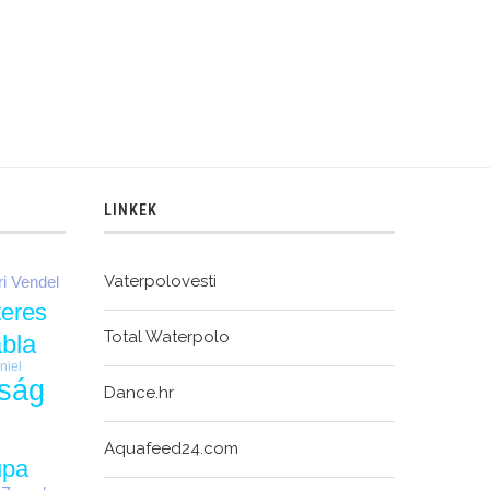
LINKEK
Vaterpolovesti
ri Vendel
teres
Total Waterpolo
ábla
niel
kság
Dance.hr
Aquafeed24.com
upa