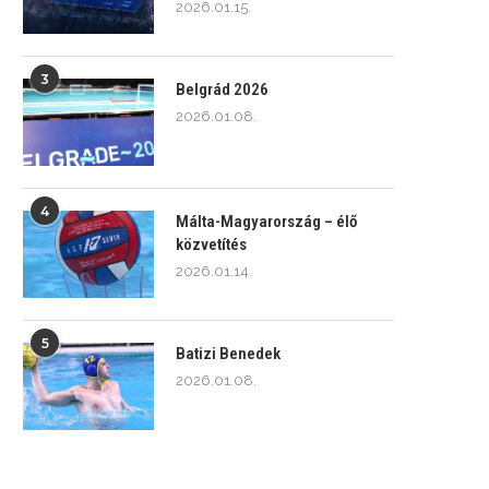
2026.01.15.
3
Belgrád 2026
2026.01.08.
4
Málta-Magyarország – élő
közvetítés
2026.01.14.
5
Batizi Benedek
2026.01.08.