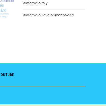
 Zsombor
Waterpoloitaly
és
lárd
éki Balázs
WaterpoloDevelopmentWorld
lv-interjú
YOUTUBE