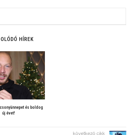
OLÓDÓ HÍREK
csonyünnepet és boldog
új évet!
következő cikk