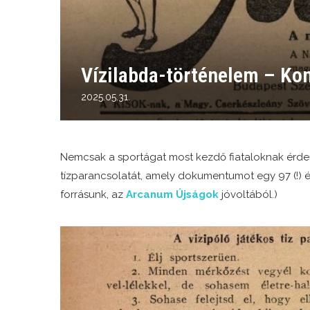
Vízilabda-történelem – Kom
2025.05.31.
Nemcsak a sportágat most kezdő fiataloknak érd
tízparancsolatát, amely dokumentumot egy 97 (!) é
forrásunk, az
Arcanum Újságok
jóvoltából.)