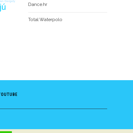
ián Gergely
Dance.hr
jú
Total Waterpolo
YOUTUBE