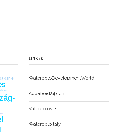
LINKEK
WaterpoloDevelopmentWorld
ga dániel
és
alázs
Aquafeed24.com
zág-
Vaterpolovesti
Ákos
l
Waterpoloitaly
C
l