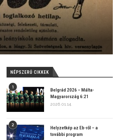
NÉPSZERŰ CIKKEK
1
Belgrád 2026 – Málta-
Magyarország 6:21
2026.01.14.
2
Helyzetkép az Eb-ről – a
további program