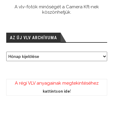
A vlv-fotók minőségét a Camera Kft-nek
köszönhetjük.
AZ ÚJ VLV ARCHÍVUMA
A régi VLV anyagainak megtekintéséhez
!
kattintson ide
zilabda-történelem – Németh Jamesz
Vízilabda-történelem – “…ez a j
gyorsan bizonyított…
voltaképpen…”