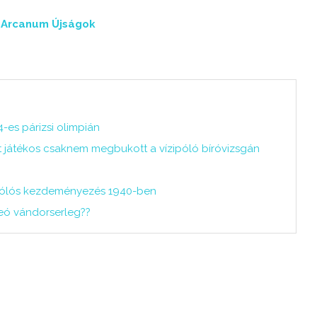
:
Arcanum Újságok
-es párizsi olimpián
t játékos csaknem megbukott a vízipóló bíróvizsgán
: pólós kezdeményezés 1940-ben
Leó vándorserleg??