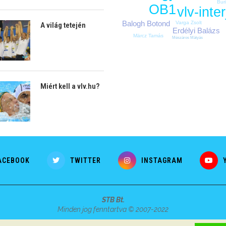
Bur
OB1
vlv-inter
Balogh Botond
Varga Zsolt
A világ tetején
Erdélyi Balázs
Märcz Tamás
Mészáros Mátyás
Miért kell a vlv.hu?
ACEBOOK
TWITTER
INSTAGRAM
STB Bt.
Minden jog fenntartva © 2007-2022