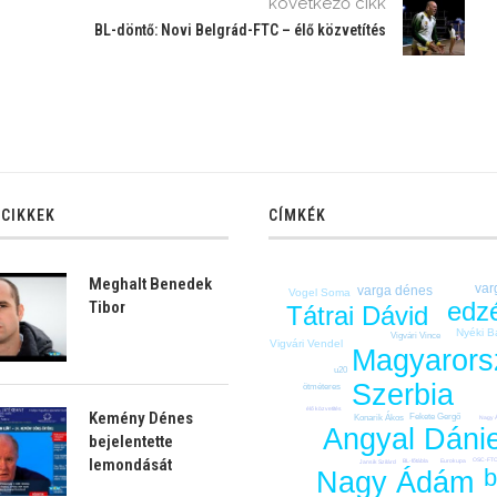
következő cikk
BL-döntő: Novi Belgrád-FTC – élő közvetítés
 CIKKEK
CÍMKÉK
Meghalt Benedek
var
varga dénes
Vogel Soma
edz
Tibor
Tátrai Dávid
Nyéki B
Vigvári Vince
Vigvári Vendel
Magyarors
u20
Szerbia
ötméteres
élő közvetítés
Kemény Dénes
Fekete Gergő
Konarik Ákos
Nagy 
Angyal Dánie
bejelentette
lemondását
OSC-FT
BL-főtábla
Eurokupa
Jansik Szilárd
b
Nagy Ádám