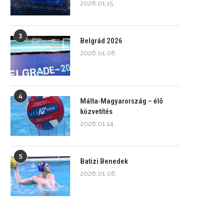
2026.01.15.
3
Belgrád 2026
2026.01.08.
4
Málta-Magyarország – élő
közvetítés
2026.01.14.
5
Batizi Benedek
2026.01.08.