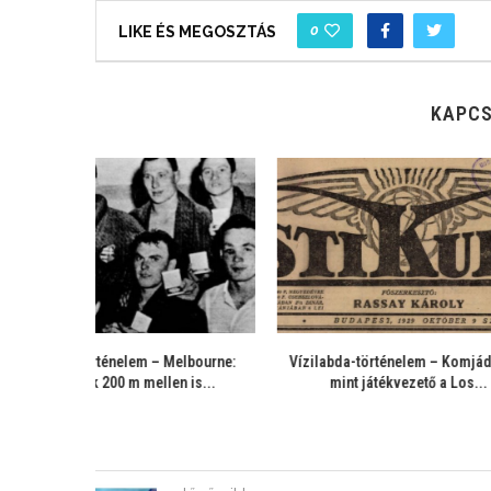
0
LIKE ÉS MEGOSZTÁS
KAPCS
omjádi Béla
Vízilabda-történelem – “Football in the
Vízilabda-tör
Los...
water” – a...
k