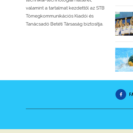
technikai-technológiai hátterét,
valamint a tartalmat kezdettől az STB
Tömegkommunikációs Kiadói és
Tanácsadó Betéti Társaság biztosítja.
F