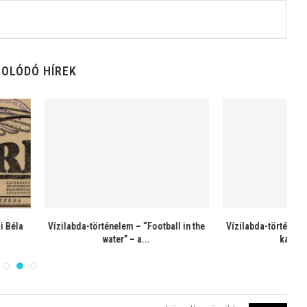
OLÓDÓ HÍREK
ténelem – A “montecarlói
Vízilabda-történelem – Három volt
Ví
atasztrófa”
válogatott játékos csaknem
megbukott...