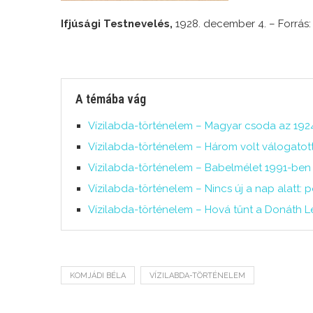
Ifjúsági Testnevelés,
1928. december 4. – Forrás
A témába vág
Vízilabda-történelem – Magyar csoda az 1924
Vízilabda-történelem – Három volt válogatot
Vízilabda-történelem – Babelmélet 1991-ben
Vízilabda-történelem – Nincs új a nap alatt
Vízilabda-történelem – Hová tűnt a Donáth 
KOMJÁDI BÉLA
VÍZILABDA-TÖRTÉNELEM