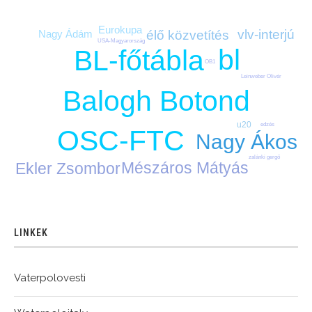
Eurokupa
vlv-interjú
élő közvetítés
Nagy Ádám
USA-Magyarország
bl
BL-főtábla
OB1
Leinweber Olivér
Balogh Botond
u20
edzés
OSC-FTC
Nagy Ákos
zalánki gergő
Mészáros Mátyás
Ekler Zsombor
LINKEK
Vaterpolovesti