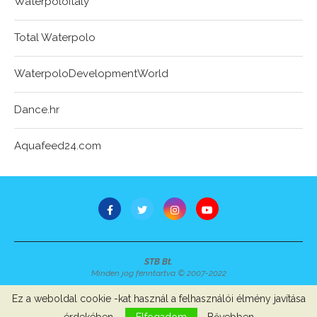
Waterpoloitaly
Total Waterpolo
WaterpoloDevelopmentWorld
Dance.hr
Aquafeed24.com
STB Bt.
Minden jog fenntartva © 2007-2022
Szerzői jogok, adatvédelem
-
Impresszum
Ez a weboldal cookie -kat használ a felhasználói élmény javítása