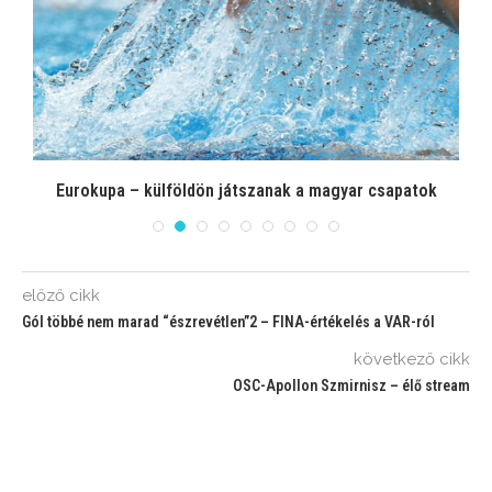
el
Eurokupa – külföldön játszanak a magyar csapatok
előző cikk
Gól többé nem marad “észrevétlen”2 – FINA-értékelés a VAR-ról
következő cikk
OSC-Apollon Szmirnisz – élő stream