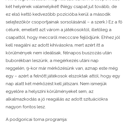
két helyének valamelyikét! (Négy csapat jut tovább, de
ez első kettő kedvezőbb pozícióba kerül a második
selejtezőkör csoportjainak sorsolásánál – a szerk.) Ez a fő
célunk, emellett azt várom a játékosoktól, illetőleg a
csapattól, hogy meccsről mecccsre fejlődjünk. Ehhez jól
kell reagálni az adott kihívásokra, mert azért itt a
körülmények nem ideálisak, félnapos buszozás után
buborékban leszünk, a megérkezés utáni nap
reggelén, 9-kor már mérkőzésünk van, aznap este még
egy – azért a felnőtt játékosok elszoktak attól, hogy egy
nap alatt két mérkőzést kell játszani. Nem ismerjük
egyelőre a helyszíni körülményeket sem, az
alkalmazkodás a jó reagálás az adott szituációkra
nagyon fontos lesz.
A podgoricai torna programja: