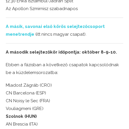
12.30 Enka Isztambul-Jadran Split
Az Apollon Szmirnisz szabadnapos
A másik, savonai első körös selejtezőcsoport
menetrendje
(itt nincs magyar csapat).
A második selejtezőkör időpontja: október 8-9-10.
Ebben a fázisban a következő csapatok kapcsolódnak
be a küzdelemsorozatba:
Mladost Zágráb (CRO)
CN Barcelona (ESP)
CN Noisy le Sec (FRA)
Vouliagmeni (GRE)
Szolnok (HUN)
AN Brescia (ITA)