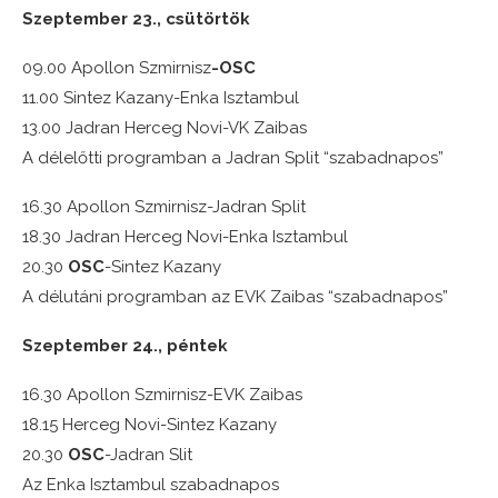
Szeptember 23., csütörtök
09.00 Apollon Szmirnisz
-OSC
11.00 Sintez Kazany-Enka Isztambul
13.00 Jadran Herceg Novi-VK Zaibas
A délelőtti programban a Jadran Split “szabadnapos”
16.30 Apollon Szmirnisz-Jadran Split
18.30 Jadran Herceg Novi-Enka Isztambul
20.30
OSC
-Sintez Kazany
A délutáni programban az EVK Zaibas “szabadnapos”
Szeptember 24., péntek
16.30 Apollon Szmirnisz-EVK Zaibas
18.15 Herceg Novi-Sintez Kazany
20.30
OSC
-Jadran Slit
Az Enka Isztambul szabadnapos