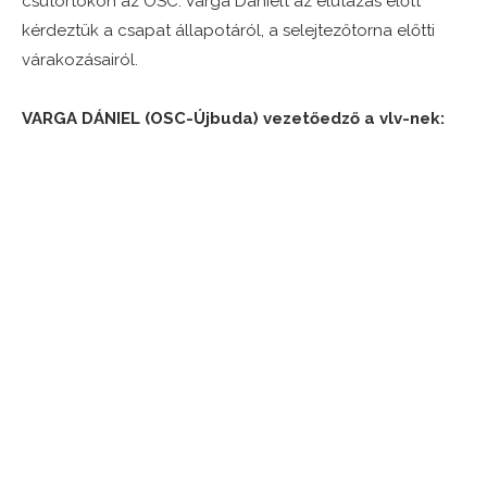
csütörtökön az OSC. Varga Dánielt az elutazás előtt
kérdeztük a csapat állapotáról, a selejtezőtorna előtti
várakozásairól.
VARGA DÁNIEL (OSC-Újbuda) vezetőedző a vlv-nek: