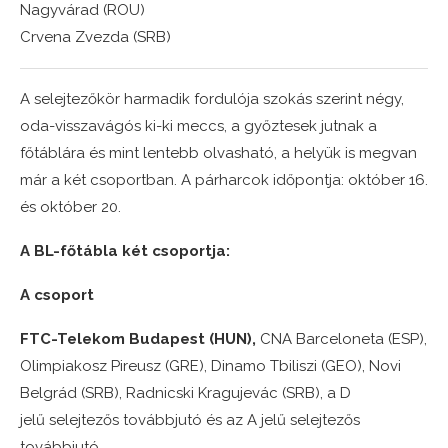
Nagyvárad (ROU)
Crvena Zvezda (SRB)
A selejtezőkör harmadik fordulója szokás szerint négy,
oda-visszavágós ki-ki meccs, a győztesek jutnak a
főtáblára és mint lentebb olvasható, a helyük is megvan
már a két csoportban. A párharcok időpontja: október 16.
és október 20.
A BL-főtábla két csoportja:
A csoport
FTC-Telekom Budapest (HUN),
CNA Barceloneta (ESP),
Olimpiakosz Pireusz (GRE), Dinamo Tbiliszi (GEO), Novi
Belgrád (SRB), Radnicski Kragujevác (SRB), a D
jelű selejtezős továbbjutó és az A jelű selejtezős
továbbjutó.