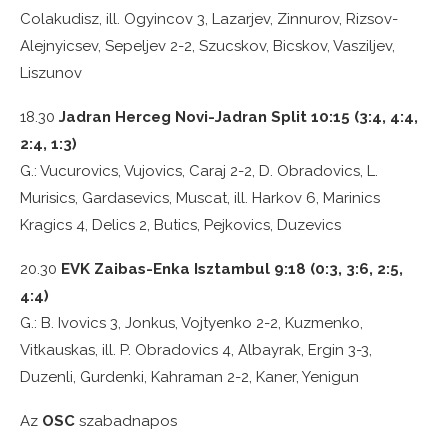
Colakudisz, ill. Ogyincov 3, Lazarjev, Zinnurov, Rizsov-
Alejnyicsev, Sepeljev 2-2, Szucskov, Bicskov, Vasziljev,
Liszunov
18.30
Jadran Herceg Novi-Jadran Split 10:15 (3:4, 4:4,
2:4, 1:3)
G.: Vucurovics, Vujovics, Caraj 2-2, D. Obradovics, L.
Murisics, Gardasevics, Muscat, ill. Harkov 6, Marinics
Kragics 4, Delics 2, Butics, Pejkovics, Duzevics
20.30
EVK Zaibas-Enka Isztambul 9:18 (0:3, 3:6, 2:5,
4:4)
G.: B. Ivovics 3, Jonkus, Vojtyenko 2-2, Kuzmenko,
Vitkauskas, ill. P. Obradovics 4, Albayrak, Ergin 3-3,
Duzenli, Gurdenki, Kahraman 2-2, Kaner, Yenigun
Az
OSC
szabadnapos