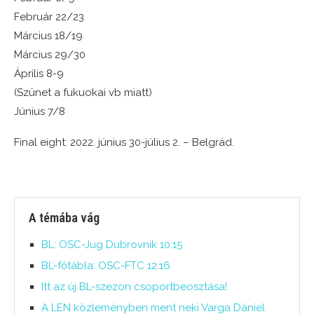
Február 22/23
Március 18/19
Március 29/30
Április 8-9
(Szünet a fukuokai vb miatt)
Június 7/8
Final eight: 2022. június 30-július 2. – Belgrád.
A témába vág
BL: OSC-Jug Dubrovnik 10:15
BL-főtábla: OSC-FTC 12:16
Itt az új BL-szezon csoportbeosztása!
A LEN közleményben ment neki Varga Dániel