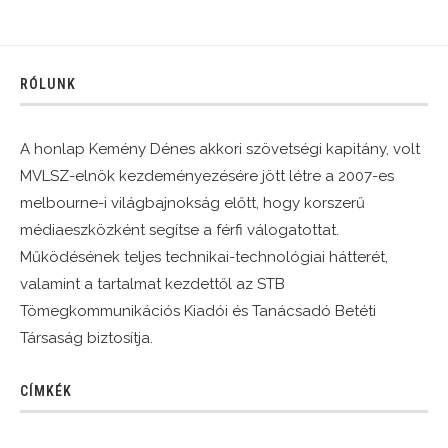
RÓLUNK
A honlap Kemény Dénes akkori szövetségi kapitány, volt
MVLSZ-elnök kezdeményezésére jött létre a 2007-es
melbourne-i világbajnokság előtt, hogy korszerű
médiaeszközként segítse a férfi válogatottat.
Működésének teljes technikai-technológiai hátterét,
valamint a tartalmat kezdettől az STB
Tömegkommunikációs Kiadói és Tanácsadó Betéti
Társaság biztosítja.
CÍMKÉK