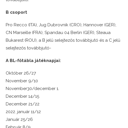
B csoport
Pro Recco (ITA), Jug Dubrovnik (CRO), Hannover (GER),
CN Marseille (FRA), Spandau 04 Berlin (GER), Steaua
Bukarest (ROU), a B jelű selejtezős továbbjutó és a C jelű
selejtezős továbbjutó-
A BL-főtábla játéknapjai:
Október 26/27
November 9/10
November30/december 1.
December 14/15
December 21/22
2022. január 11/12
Január 25/26
Február 8/9