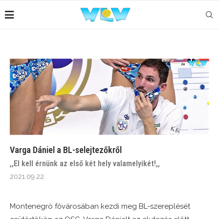
Varga Dániel a BL-selejtezőkről
,,El kell érnünk az első két hely valamelyikét!,,
2021.09.22.
Montenegró fővárosában kezdi meg BL-szereplését