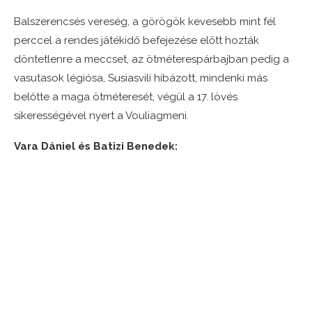
Balszerencsés vereség, a görögök kevesebb mint fél
perccel a rendes játékidő befejezése előtt hozták
döntetlenre a meccset, az ötméterespárbajban pedig a
vasutasok légiósa, Susiasvili hibázott, mindenki más
belőtte a maga ötméteresét, végül a 17. lövés
sikerességével nyert a Vouliagmeni.
Vara Dániel és Batizi Benedek: