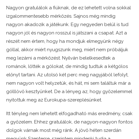
Nagyon gratulálok a fiúknak, de ez lehetett volna sokkal
izgalommentesebb mérkőzés. Sajnos még mindig
nagyon akadozik a játékunk. Egy negyeden belül is tud
nagyon jól és nagyon rosszul is játszani a csapat. Azt a
részét nem értem, hogy ha mondjuk elmegyünk négy
góllal, akkor miért nyugszunk meg, miért nem próbáljuk
meg lezárni a mérkőzést. Nyilván belelkesedtek a
románok, lőtték a gólokat, de mindig tudtuk a kétgólos
előnyt tartani. Az utolsó két perc meg nagyjából lefolyt,
nem nagyon volt helyzetük, és hát, mi sem találtuk már a
gólllövő kesztyűnket. De a lényeg az, hogy győzelemmel
nyitottuk meg az Eurokupa-szereplésünket.
Itt tényleg nem lehetett elfogadható más eredmény, csak
a győzelem. Ehhez gratulálok, de nagyon-nagyon fontos
dolgok várnak most még ránk. A jövő héten szerdán
megyünk Szentesre, szerintem mindenki tudja a