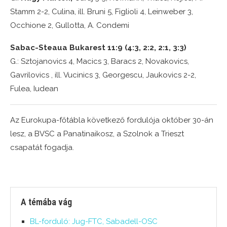
Stamm 2-2, Culina, ill. Bruni 5, Figlioli 4, Leinweber 3,
Occhione 2, Gullotta, A. Condemi
Sabac-Steaua Bukarest 11:9 (4:3, 2:2, 2:1, 3:3)
G.: Sztojanovics 4, Macics 3, Baracs 2, Novakovics,
Gavrilovics , ill. Vucinics 3, Georgescu, Jaukovics 2-2,
Fulea, Iudean
Az Eurokupa-főtábla következő fordulója október 30-án
lesz, a BVSC a Panatinaikosz, a Szolnok a Trieszt
csapatát fogadja.
A témába vág
BL-forduló: Jug-FTC, Sabadell-OSC