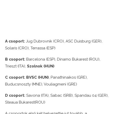
A csoport:
Jug Dubrovnik (CRO), ASC Duisburg (GER),
Solaris (CRO), Terrassa (ESP)
B csoport:
Barcelona (ESP), Dinamo Bukarest (ROU),
Trieszt (ITA),
Szolnok (HUN)
C csoport:
BVSC (HUN)
, Panathinaikos (GRE),
Buducsnoszty (MNE), Vouliagmeni (GRE)
D csoport:
Savona (ITA), Sabac (SRB), Spandau 04 (GER),
Steaua Bukarest(ROU)
A csoportok első két helyezettje jut tovább, a