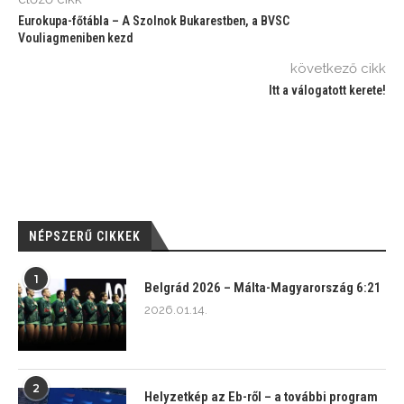
Eurokupa-főtábla – A Szolnok Bukarestben, a BVSC
Vouliagmeniben kezd
következő cikk
Itt a válogatott kerete!
NÉPSZERŰ CIKKEK
1
Belgrád 2026 – Málta-Magyarország 6:21
2026.01.14.
2
Helyzetkép az Eb-ről – a további program