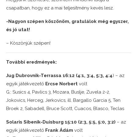
csapatban, hogy ez a mai teljesítmény kevés lesz.
-Nagyon szépen köszönöm, gratulálok még egyszer,
és jó utat!
– Köszönjük szépen!
További eredmények:
Jug Dubrovnik-Terrassa 16:12
(4:1, 3:4, 5:3, 4:4
) – az
egyik játékvezető
Ercse Norbert
volt
G.: Susics 4, Pavlics 3, Mozara, Buslje, Zuvela 2-2,
Jokovics, Herceg, Jerkovics, ill. Bargallo Garcia 5, Ten
Broek 2, Sabadell, Bruce Scott, Cuacos, Blasco, Teclas
Solaris Sibenik-Duisburg 15:10
(2:3, 5:5, 5:0, 3:2)
– az
egyik játékvezető
Frank Ádám
volt