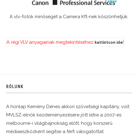
A vlv-fotók minőségét a Camera Kft-nek köszönhetjük.
A régi VLV anyagainak megtekintéséhez
!
kattintson ide
RÓLUNK
A honlap Kemény Dénes akkori szövetségi kapitány, volt
MVLSZ-elnök kezdeményezésére jött létre a 2007-es
melbourne-i világbajnokság előtt, hogy korszerű
médiaeszközként segítse a férfi válogatottat.