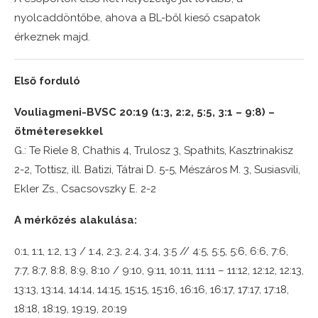
nyolcaddöntőbe, ahova a BL-ből kieső csapatok
érkeznek majd.
Első forduló
Vouliagmeni-BVSC 20:19 (1:3, 2:2, 5:5, 3:1 – 9:8) –
ötméteresekkel
G.: Te Riele 8, Chathis 4, Trulosz 3, Spathits, Kasztrinakisz
2-2, Tottisz, ill. Batizi, Tátrai D. 5-5, Mészáros M. 3, Susiasvili,
Ekler Zs., Csacsovszky E. 2-2
A mérkőzés alakulása:
0:1, 1:1, 1:2, 1:3 / 1:4, 2:3, 2:4, 3:4, 3:5 // 4:5, 5:5, 5:6, 6:6, 7:6,
7:7, 8:7, 8:8, 8:9, 8:10 / 9:10, 9:11, 10:11, 11:11 – 11:12, 12:12, 12:13,
13:13, 13:14, 14:14, 14:15, 15:15, 15:16, 16:16, 16:17, 17:17, 17:18,
18:18, 18:19, 19:19, 20:19