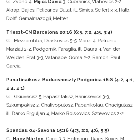
G.: Zvono 4,
Mijics Dávid
3, Cubranics, Vlahovics 2-2,
Akrap, Bajics, Pelicarics, Bulat, ill. Simics, Seifert 3-3, Halb,
Dolff, Gemalmazogli, Metten
Trieszt-CN Barcelona 20:16 (6:5, 7:2, 4:5, 3:4)
G.: Mezzarobba, Draskovics 5-5, Manzi 4, Petronio,
Marziali 2-2, Podgornik, Faraglia, ill. Daura 4, Van der
Weijden, Prat 3-3, Vatanabe, Goma 2-2, Ramon, Paul
Garcia
Panatinaikosz-Buducsnoszty Podgorica 16:8 (4:2, 4:1,
4:4, 4:1)
G.: Gkiuvecisz 5, Papaszifakisz, Banicsevics 3-3,
Szkumpakisz 2, Chalivopulosz, Papanikolau, Chacigulasz,
ill. Darko Brguljan 4, Marko Boiskovics, Sztevovics 2-2
Spandau 04-Savona 15:16 (4:3, 2:2, 4:6, 5:5)
G.:
Nagy Márton,
Caraj 3-3, Hofmann, Tkacs, Kojics, M.