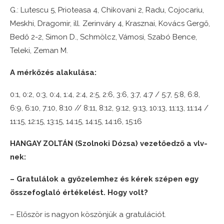
G.: Lutescu 5, Prioteasa 4, Chikovani 2, Radu, Cojocariu,
Meskhi, Dragomir, ill. Zerinváry 4, Krasznai, Kovács Gergő,
Bedő 2-2, Simon D., Schmölcz, Vámosi, Szabó Bence,
Teleki, Zeman M.
A mérkőzés alakulása:
0:1, 0:2, 0:3, 0:4, 1:4, 2:4, 2:5, 2:6, 3:6, 3:7, 4:7 / 5:7, 5:8, 6:8,
6:9, 6:10, 7:10, 8:10 // 8:11, 8:12, 9:12, 9:13, 10:13, 11:13, 11:14 /
11:15, 12:15, 13:15, 14:15, 14:15, 14:16, 15:16
HANGAY ZOLTÁN (Szolnoki Dózsa) vezetőedző a vlv-
nek:
– Gratulálok a győzelemhez és kérek szépen egy
összefoglaló értékelést. Hogy volt?
– Először is nagyon köszönjük a gratulációt.