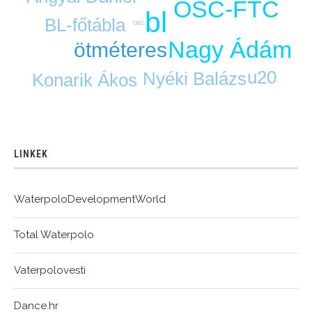
OSC-FTC
bl
BL-főtábla
OB1
Nagy Ádám
ötméteres
u20
Nyéki Balázs
Konarik Ákos
LINKEK
WaterpoloDevelopmentWorld
Total Waterpolo
Vaterpolovesti
Dance.hr