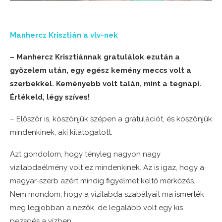
Manhercz Krisztián a vlv-nek
– Manhercz Krisztiánnak gratulálok ezután a
győzelem után, egy egész kemény meccs volt a
szerbekkel. Keményebb volt talán, mint a tegnapi.
Értékeld, légy szíves!
– Először is, köszönjük szépen a gratulációt, és köszönjük
mindenkinek, aki kilátogatott.
Azt gondolom, hogy tényleg nagyon nagy
vízilabdaélmény volt ez mindenkinek. Az is igaz, hogy a
magyar-szerb azért mindig figyelmet keltő mérkőzés.
Nem mondom, hogy a vízilabda szabályait ma ismerték
meg legjobban a nézők, de legalább volt egy kis
pezsgés a vízben.