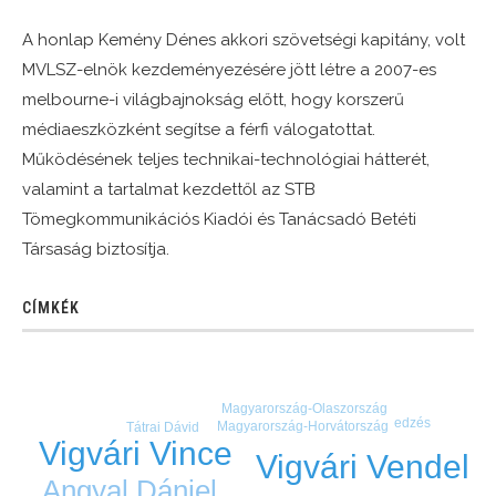
A honlap Kemény Dénes akkori szövetségi kapitány, volt
MVLSZ-elnök kezdeményezésére jött létre a 2007-es
melbourne-i világbajnokság előtt, hogy korszerű
médiaeszközként segítse a férfi válogatottat.
Működésének teljes technikai-technológiai hátterét,
valamint a tartalmat kezdettől az STB
Tömegkommunikációs Kiadói és Tanácsadó Betéti
Társaság biztosítja.
CÍMKÉK
Magyarország-Olaszország
edzés
Magyarország-Horvátország
Tátrai Dávid
Vigvári Vince
Vigvári Vendel
Angyal Dániel