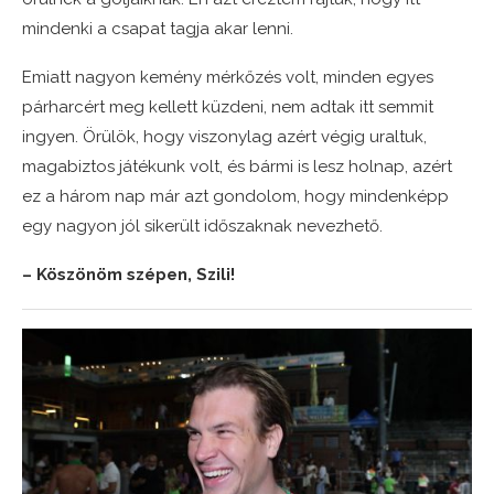
mindenki a csapat tagja akar lenni.
Emiatt nagyon kemény mérkőzés volt, minden egyes
párharcért meg kellett küzdeni, nem adtak itt semmit
ingyen. Örülök, hogy viszonylag azért végig uraltuk,
magabiztos játékunk volt, és bármi is lesz holnap, azért
ez a három nap már azt gondolom, hogy mindenképp
egy nagyon jól sikerült időszaknak nevezhető.
– Köszönöm szépen, Szili!