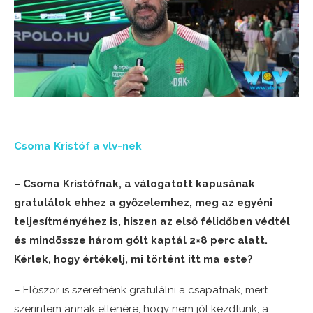
Csoma Kristóf a vlv-nek
– Csoma Kristófnak, a válogatott kapusának
gratulálok ehhez a győzelemhez, meg az egyéni
teljesítményéhez is, hiszen az első félidőben védtél
és mindössze három gólt kaptál 2×8 perc alatt.
Kérlek, hogy értékelj, mi történt itt ma este?
– Először is szeretnénk gratulálni a csapatnak, mert
szerintem annak ellenére, hogy nem jól kezdtünk, a