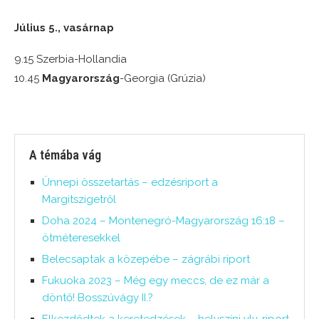
Július 5., vasárnap
9.15 Szerbia-Hollandia
10.45
Magyarország
-Georgia (Grúzia)
A témába vág
Ünnepi összetartás – edzésriport a
Margitszigetről
Doha 2024 – Montenegró-Magyarország 16:18 –
ötméteresekkel
Belecsaptak a közepébe – zágrábi riport
Fukuoka 2023 – Még egy meccs, de ez már a
döntő! Bosszúvágy II.?
Elkezdődtek a keretedzések – helyszíni vlv-riport