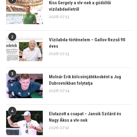
Kiss Gergely a vlv-nek a gödöllői
vízilabdaéletről
2026.07.13.
2
Vízilabda-történelem – Gallov Rezső 90
éves
2026.07.13.
3
Molnár Erik kölcsönjátékosként a Jug
Dubrovnikban folytatja
2026.07.14.
4
Elutazott a csapat – Jansik Szilárd és
Nagy Ákos a vlv-nek
2026.07.12.