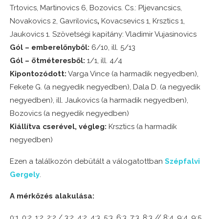
Trtovics, Martinovics 6, Bozovics. Cs.: Pljevancsics,
Novakovics 2, Gavrilovics
,
Kovacsevics 1, Krsztics 1,
Jaukovics 1. Szövetségi kapitány: Vladimir Vujasinovics
Gól – emberelőnyből:
6/10, ill. 5/13
Gól – ötméteresből:
1/1, ill. 4/4
Kipontozódott:
Varga Vince (a harmadik negyedben),
Fekete G. (a negyedik negyedben), Dala D. (a negyedik
negyedben), ill. Jaukovics (a harmadik negyedben),
Bozovics (a negyedik negyedben)
Kiállítva cserével, végleg:
Krsztics (a harmadik
negyedben)
Ezen a találkozón debütált a válogatottban
Szépfalvi
Gergely
.
A mérkőzés alakulása:
0:1, 0:2, 1:2, 2:2 / 3:2, 4:2, 4:3, 5:3, 6:3, 7:3, 8:3 // 8:4, 9:4, 9:5,