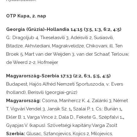
OTP Kupa, 2. nap
Georgia (Grúzia)-Hollandia 14:15 (3:5, 1:3, 6:2, 4:5)
G.: Dragoljub 4, Tkeselasvili 3, Adeisvili 2, Susiasvili,
Bitadze, Akhvlediani, Magrakvelidze, Chikovani, ill. Ten
Broek 5, Mart van der Weijden 3, van der Schaaf, Terlouw,
de Weerd 2-2, Hofmeijer
Magyarország-Szerbia 17:13 (2:2, 6:1, 5:5, 4:5)
Budapest, Hajós Alfréd Nemzeti Sportuszoda, v.: Evers
(holland), Berisvili (georgiai-grúz)
Magyarország:
Csoma, Manhercz K. 4, Zalánki 3, Német
T. Vigvári Vendel 3, Jansik Sz. 1
,
Szalai P. 1. Cs.: Burián 1
,
Ekler B. 1, Varga Vince 2, Dala D., Fekete G., Szépfalvi 1
.,
Gyapjas V. (kapus). Szövetségi kapitány:Varga Zsolt
Szerbia:
Glusac, Sztanojevics, Kojics 2, Milojevics,