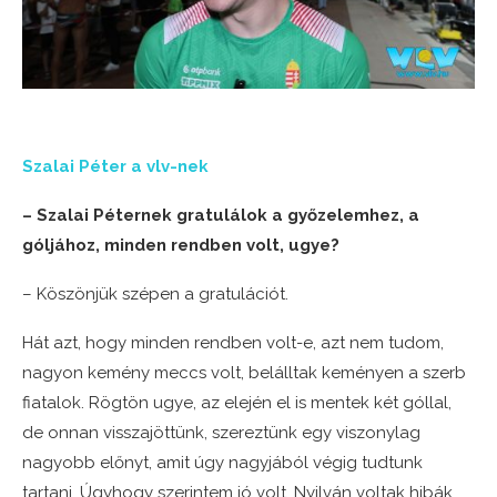
Szalai Péter a vlv-nek
– Szalai Péternek gratulálok a győzelemhez, a
góljához, minden rendben volt, ugye?
– Köszönjük szépen a gratulációt.
Hát azt, hogy minden rendben volt-e, azt nem tudom,
nagyon kemény meccs volt, belálltak keményen a szerb
fiatalok. Rögtön ugye, az elején el is mentek két góllal,
de onnan visszajöttünk, szereztünk egy viszonylag
nagyobb előnyt, amit úgy nagyjából végig tudtunk
tartani. Úgyhogy szerintem jó volt. Nyilván voltak hibák,