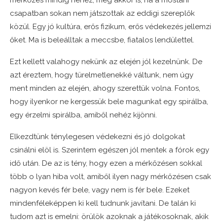
mérkőzés mindig nehéz, még akkor is, ha a mostani
csapatban sokan nem játszottak az eddigi szereplők
közül. Egy jó kultúra, erős fizikum, erős védekezés jellemzi
őket. Ma is beleálltak a meccsbe, fiatalos lendülettel.
Ezt kellett valahogy nekünk az elején jól kezelnünk. De
azt éreztem, hogy türelmetlenekké váltunk, nem úgy
ment minden az elején, ahogy szerettük volna. Fontos,
hogy ilyenkor ne kergessük bele magunkat egy spirálba,
egy érzelmi spirálba, amiből nehéz kijönni.
Elkezdtünk ténylegesen védekezni és jó dolgokat
csinálni elöl is. Szerintem egészen jól mentek a fórok egy
idő után. De az is tény, hogy ezen a mérkőzésen sokkal
több o lyan hiba volt, amiből ilyen nagy mérkőzésen csak
nagyon kevés fér bele, vagy nem is fér bele. Ezeket
mindenféleképpen ki kell tudnunk javítani. De talán ki
tudom azt is emelni: örülök azoknak a játékosoknak, akik