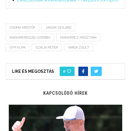
CSOMA KRISTÓF
JANSIK SZILÁRD
MAGYARORSZÁG-SZERBIA
MANHERCZ KRISZTIÁN
OTP KUPA
SZALAI PÉTER
VARGA ZSOLT
0
LIKE ÉS MEGOSZTÁS
KAPCSOLÓDÓ HÍREK