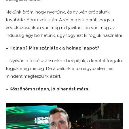
Nekünk öröm, hogy nyertünk, és nyilván próbálunk
továbbfejlődni ezek után. Azért ma is kiderült, hogy a
védekezésünkön van még mit javítani, de van még az
indulásig egy bő hetünk, úgyhogy ezt ki fogjuk használni.
– Holnap? Mire szánjátok a holnapi napot?
– Nyilván a felkészülésünkbe beépítjük, a keretet forgatni
fogjuk még mindig. De a célunk a tornagyőzelem, és
mindent megteszünk azért.
– Köszönöm szépen, jó pihenést mára!