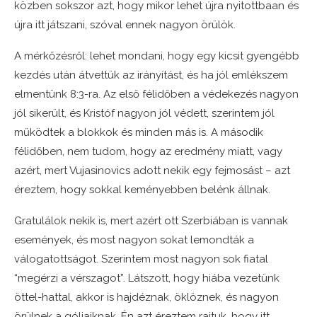
közben sokszor azt, hogy mikor lehet újra nyitottbaan és
újra itt játszani, szóval ennek nagyon örülök.
A mérkőzésről: lehet mondani, hogy egy kicsit gyengébb
kezdés után átvettük az irányítást, és ha jól emlékszem
elmentünk 8:3-ra. Az első félidőben a védekezés nagyon
jól sikerült, és Kristóf nagyon jól védett, szerintem jól
működtek a blokkok és minden más is. A második
félidőben, nem tudom, hogy az eredmény miatt, vagy
azért, mert Vujasinovics adott nekik egy fejmosást – azt
éreztem, hogy sokkal keményebben belénk állnak.
Gratulálok nekik is, mert azért ott Szerbiában is vannak
események, és most nagyon sokat lemondták a
válogatottságot. Szerintem most nagyon sok fiatal
“megérzi a vérszagot”. Látszott, hogy hiába vezetünk
öttel-hattal, akkor is hajdéznak, öklöznek, és nagyon
örülnek a góljaiknak. Én azt éreztem rajtuk, hogy itt