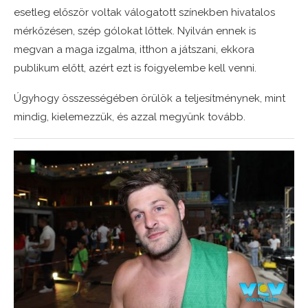
esetleg először voltak válogatott színekben hivatalos
mérkőzésen, szép gólokat lőttek. Nyilván ennek is
megvan a maga izgalma, itthon a játszani, ekkora
publikum előtt, azért ezt is foigyelembe kell venni.
Úgyhogy összességében örülök a teljesítménynek, mint
mindig, kielemezzük, és azzal megyünk tovább.