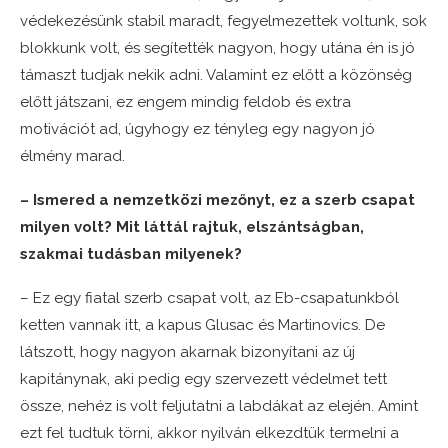
védekezésünk stabil maradt, fegyelmezettek voltunk, sok
blokkunk volt, és segítették nagyon, hogy utána én is jó
támaszt tudjak nekik adni. Valamint ez előtt a közönség
előtt játszani, ez engem mindig feldob és extra
motivációt ad, úgyhogy ez tényleg egy nagyon jó
élmény marad.
– Ismered a nemzetközi mezőnyt, ez a szerb csapat
milyen volt? Mit láttál rajtuk, elszántságban,
szakmai tudásban milyenek?
– Ez egy fiatal szerb csapat volt, az Eb-csapatunkból
ketten vannak itt, a kapus Glusac és Martinovics. De
látszott, hogy nagyon akarnak bizonyítani az új
kapitánynak, aki pedig egy szervezett védelmet tett
össze, nehéz is volt feljutatni a labdákat az elején. Amint
ezt fel tudtuk törni, akkor nyilván elkezdtük termelni a