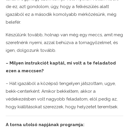
de ez, azt gondolom, úgy, hogy a felkészülés alatt
igazából ez a második komolyabb mérkőzésünk, még
belefér.
Készülünk tovább, holnap van még egy meccs, amit meg
szeretnénk nyerni, azzal behúzva a tornagyőzelmet, és
igen, dolgozunk tovább.
– Milyen instrukciót kaptál, mi volt a te feladatod
ezen a meccsen?
– Hát igazából a középső tengelyen játszottam, ugye,
bekk-centerként. Amikor bekkeltem, akkor a
védekezésben volt nagyobb feladatom, elöl pedig az,
hogy kiállításokat szerezzek, hogy helyzetet teremtsek.
A torna utolsó napjának programja: