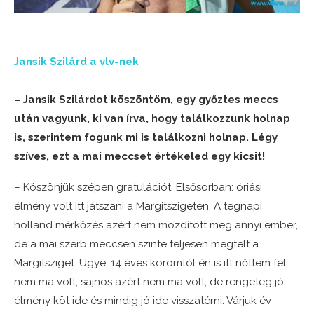
Jansik Szilárd a vlv-nek
– Jansik Szilárdot köszöntöm, egy győztes meccs
után vagyunk, ki van írva, hogy találkozzunk holnap
is, szerintem fogunk mi is találkozni holnap. Légy
szíves, ezt a mai meccset értékeled egy kicsit!
– Köszönjük szépen gratulációt. Elsősorban: óriási
élmény volt itt játszani a Margitszigeten. A tegnapi
holland mérkőzés azért nem mozdított meg annyi ember,
de a mai szerb meccsen szinte teljesen megtelt a
Margitsziget. Ugye, 14 éves koromtól én is itt nőttem fel,
nem ma volt, sajnos azért nem ma volt, de rengeteg jó
élmény köt ide és mindig jó ide visszatérni. Várjuk év