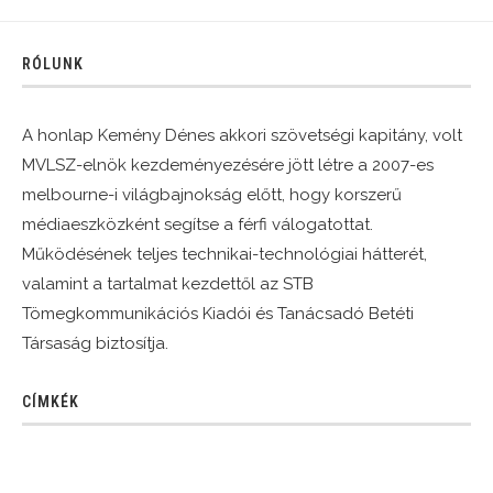
RÓLUNK
A honlap Kemény Dénes akkori szövetségi kapitány, volt
MVLSZ-elnök kezdeményezésére jött létre a 2007-es
melbourne-i világbajnokság előtt, hogy korszerű
médiaeszközként segítse a férfi válogatottat.
Működésének teljes technikai-technológiai hátterét,
valamint a tartalmat kezdettől az STB
Tömegkommunikációs Kiadói és Tanácsadó Betéti
Társaság biztosítja.
CÍMKÉK