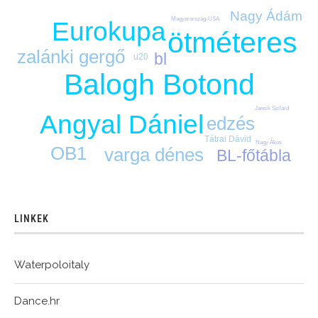
Nagy Ádám
Magyarország-USA
Eurokupa
ötméteres
zalánki gergő
bl
u20
Balogh Botond
Jansik Szilárd
Angyal Dániel
edzés
Tátrai Dávid
Nagy Ákos
OB1
varga dénes
BL-főtábla
LINKEK
Waterpoloitaly
Dance.hr