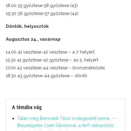
18.00 35 győztese-38 győztese (43)
19.30 36 győztese-37 győztese (44)
Döntők, helyosztók
Augusztus 24., vasárnap
14.00 41 vesztese-42 vesztese – a 7. helyért
15.30 41 győztese-42 győztese – az 5. helyért
17.00 43 vesztese-44 vesztese – bronzmérkőzés
18.30 43 győztese-44 győztese – döntő
A témába vág
Talán még Benedek Tibor is elégedett lenne… –
Beszélgetés Cseh Sándorral, a férfi utánpótlás