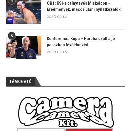
4
OB1: KSI-s csínytevés Miskolcon –
Eredmények, meccs utáni nyilatkozatok
2026.02.14.
5
Konferencia Kupa – Harcba száll a jó
passzban lévő Honvéd
2026.02.18.
TÁMOGATÓ