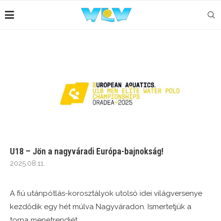
U18 – Jön a nagyváradi Európa-bajnokság!
2025.08.11.
A fiú utánpótlás-korosztályok utolsó idei világversenye
kezdődik egy hét múlva Nagyváradon. Ismertetjük a
torna menetrendjét.