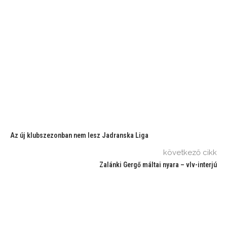
Az új klubszezonban nem lesz Jadranska Liga
következő cikk
Zalánki Gergő máltai nyara – vlv-interjú