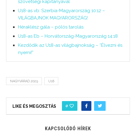
szövetségi kapitányával
U18-as vb: Szerbia-Magyarország 10:12 –
VILÁGBAJNOK MAGYARORSZÁG!
Héraklész gála – pólós tarolás
U18-as Eb – Horvátország-Magyarország 14:18
Kezdődik az U18-as világbajnokság – “Élvezni és
nyerni!”
NAGYVÁRAD 2025
U18
0
LIKE ÉS MEGOSZTÁS
KAPCSOLÓDÓ HÍREK