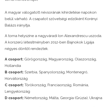
A magyar válogatott névsorának kihirdetése napokon
belül várható. A csapatot szövetségi edzőként Korényi
Balázs irányítja.
A torna helyszíne a nagyváradi Ion Alexandrescu uszoda.
A korszerű létesítményben 2012-ben Bajnokok Ligája
négyes döntőt rendeztek.
A csoport:
Görögország, Magyarország, Olaszország,
Hollandia
B csoport:
Szerbia, Spanyolország, Montenegró,
Horvátország
C csoport:
Törökország, Franciaország, Románia,
Lengyelország
D csoport:
Németország, Málta, Georgia (Grúzia), Ukrajna