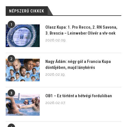
NÉPSZERŰ CIKKEK
1
Olasz Kupa: 1. Pro Recco, 2. RN Savona,
3. Brescia – Leinweber Olivér a vlv-nek
2026.02.09.
2
Nagy Ádám: négy gól a Francia Kupa
döntőjében, majd lánykérés
2026.02.19.
3
OB1 – Ez történt a hétvégi fordulóban
2026.02.07.