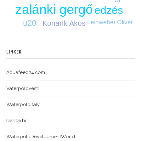
zalánki gergő
edzés
u20
Leinweber Olivér
Konarik Ákos
LINKEK
Aquafeed24.com
Vaterpolovesti
Waterpoloitaly
Dance.hr
WaterpoloDevelopmentWorld