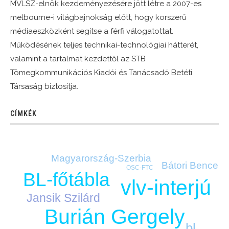
MVLSZ-elnök kezdeményezésére jött létre a 2007-es
melbourne-i világbajnokság előtt, hogy korszerű
médiaeszközként segítse a férfi válogatottat.
Működésének teljes technikai-technológiai hátterét,
valamint a tartalmat kezdettől az STB
Tömegkommunikációs Kiadói és Tanácsadó Betéti
Társaság biztosítja.
CÍMKÉK
Magyarország-Szerbia
Bátori Bence
OSC-FTC
BL-főtábla
vlv-interjú
Jansik Szilárd
Burián Gergely
bl