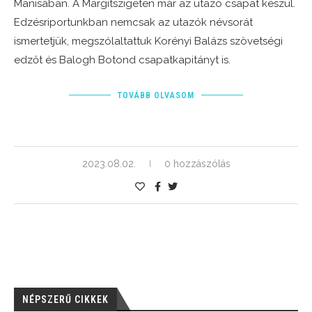
Manisában. A Margitszigeten már az utazó csapat készül.
Edzésriportunkban nemcsak az utazók névsorát
ismertetjük, megszólaltattuk Korényi Balázs szövetségi
edzőt és Balogh Botond csapatkapitányt is.
TOVÁBB OLVASOM
2023.08.02.
0 hozzászólás
NÉPSZERŰ CIKKEK