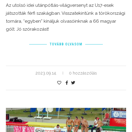
Az utolsó idei utánpótlás-világversenyt az U17-esek
játszották férfi szakágban. Visszatekintünk a törökországi
tornára, “egyben” kínáljuk olvasóinknak a 66 magyar
gólt. Jó szórakozást!
TOVÁBB OLVASOM
2023.09.14.
0 hozzászólás