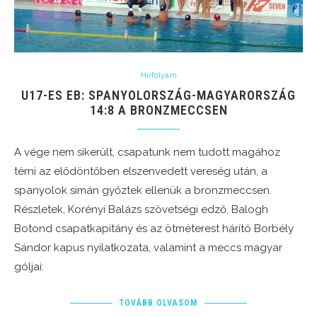
Hírfolyam
U17-ES EB: SPANYOLORSZÁG-MAGYARORSZÁG
14:8 A BRONZMECCSEN
A vége nem sikerült, csapatunk nem tudott magához
térni az elődöntőben elszenvedett vereség után, a
spanyolok simán győztek ellenük a bronzmeccsen.
Részletek, Korényi Balázs szövetségi edző, Balogh
Botond csapatkapitány és az ötméterest hárító Borbély
Sándor kapus nyilatkozata, valamint a meccs magyar
góljai:
TOVÁBB OLVASOM