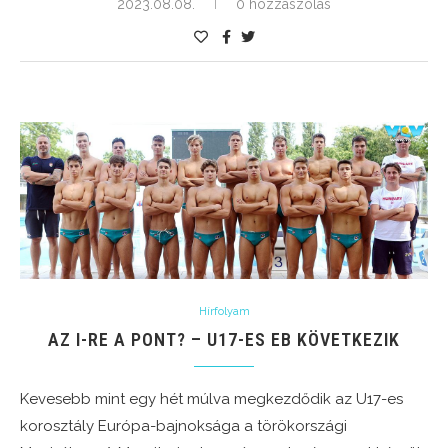
2023.08.08.
0 hozzászólás
Hírfolyam
AZ I-RE A PONT? – U17-ES EB KÖVETKEZIK
Kevesebb mint egy hét múlva megkezdődik az U17-es
korosztály Európa-bajnoksága a törökországi