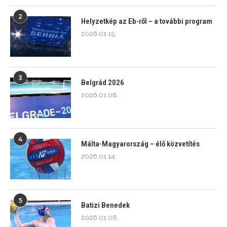
2
Helyzetkép az Eb-ről – a további program
2026.01.15.
3
Belgrád 2026
2026.01.08.
4
Málta-Magyarország – élő közvetítés
2026.01.14.
5
Batizi Benedek
2026.01.08.