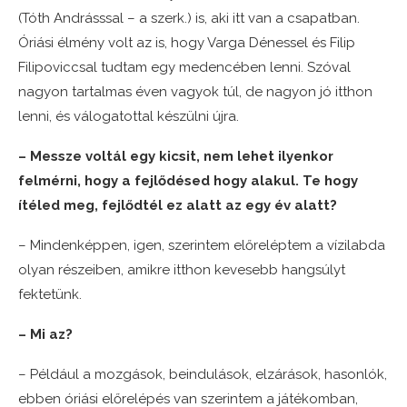
(Tóth Andrásssal – a szerk.) is, aki itt van a csapatban.
Óriási élmény volt az is, hogy Varga Dénessel és Filip
Filipoviccsal tudtam egy medencében lenni. Szóval
nagyon tartalmas éven vagyok túl, de nagyon jó itthon
lenni, és válogatottal készülni újra.
– Messze voltál egy kicsit, nem lehet ilyenkor
felmérni, hogy a fejlődésed hogy alakul. Te hogy
ítéled meg, fejlődtél ez alatt az egy év alatt?
– Mindenképpen, igen, szerintem előreléptem a vízilabda
olyan részeiben, amikre itthon kevesebb hangsúlyt
fektetünk.
– Mi az?
– Például a mozgások, beindulások, elzárások, hasonlók,
ebben óriási előrelépés van szerintem a játékomban,