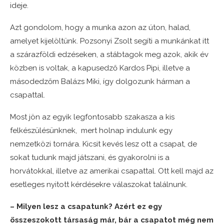
ideje.
Azt gondolom, hogy a munka azon az úton, halad,
amelyet kijelöltünk. Pozsonyi Zsolt segíti a munkánkat itt
a szárazföldi edzéseken, a stábtagok meg azok, akik év
közben is voltak, a kapusedző Kardos Pipi, illetve a
másodedzőm Balázs Miki, így dolgozunk hárman a
csapattal.
Most jön az egyik legfontosabb szakasza a kis
felkészülésünknek, mert holnap indulunk egy
nemzetközi tornára. Kicsit kevés lesz ott a csapat, de
sokat tudunk majd játszani, és gyakorolni is a
horvátokkal, illetve az amerikai csapattal. Ott kell majd az
esetleges nyitott kérdésekre válaszokat találnunk.
– Milyen lesz a csapatunk? Azért ez egy
összeszokott társaság már, bár a csapatot még nem