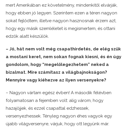
mert Amerikában ez követelmény, mindenkitől elvárják,
hogy ebben jó legyen. Szerintem ezen a téren nagyon
sokat fejlődtem, illetve nagyon hasznosnak érzem azt,
hogy egy másik szemléletet is megismertem, és ottani
edzők alatt készülök.
– Jó, hát nem volt még csapathirdetés, de elég szűk
a mostani keret, nem sokan fognak kiesni, és én úgy
gondolom, hogy “megelőlegezhetem” neked a
bizalmat. Mire számítasz a világbajnokságon?
Mennyire vagy kiéhezve az ilyen versenyekre?
– Nagyon vártam egész évben! A második félévben
folyamatosan a fejemben volt: alig várom, hogy
hazajöjjek, és ezzel csapattal edzhessek,
versenyezhessek. Tényleg nagyon éhes vagyok egy
újabb világversenyre, várjuk, hogy ott legyünk már.