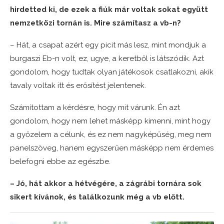
hirdetted ki, de ezek a fiúk már voltak sokat együtt
nemzetközi tornán is. Mire számítasz a vb-n?
– Hát, a csapat azért egy picit más lesz, mint mondjuk a
burgaszi Eb-n volt, ez, ugye, a keretből is látszódik. Azt
gondolom, hogy tudtak olyan játékosok csatlakozni, akik
tavaly voltak itt és erősítést jelentenek.
Számítottam a kérdésre, hogy mit várunk. Én azt
gondolom, hogy nem lehet másképp kimenni, mint hogy
a győzelem a célunk, és ez nem nagyképűség, meg nem
panelszöveg, hanem egyszerűen másképp nem érdemes
belefogni ebbe az egészbe.
– Jó, hát akkor a hétvégére, a zágrábi tornára sok
sikert kívánok, és találkozunk még a vb előtt.