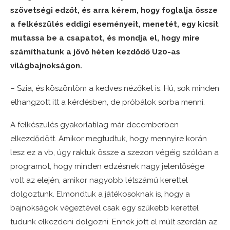
szövetségi edzőt, és arra kérem, hogy foglalja össze
a felkészülés eddigi eseményeit, menetét, egy kicsit
mutassa be a csapatot, és mondja el, hogy mire
számíthatunk a jövő héten kezdődő U20-as
világbajnokságon.
– Szia, és köszöntöm a kedves nézőket is. Hú, sok minden
elhangzott itt a kérdésben, de próbálok sorba menni.
A felkészülés gyakorlatilag már decemberben
elkezdődött. Amikor megtudtuk, hogy mennyire korán
lesz ez a vb, úgy raktuk össze a szezon végéig szólóan a
programot, hogy minden edzésnek nagy jelentősége
volt az elején, amikor nagyobb létszámú kerettel
dolgoztunk. Elmondtuk a játékosoknak is, hogy a
bajnokságok végeztével csak egy szűkebb kerettel
tudunk elkezdeni dolgozni. Ennek jött el múlt szerdán az