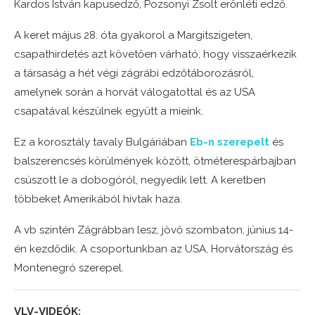
Kardos István kapusedző, Pozsonyi Zsolt erőnléti edző.
A keret május 28. óta gyakorol a Margitszigeten,
csapathirdetés azt követően várható, hogy visszaérkezik
a társaság a hét végi zágrábi edzőtáborozásról,
amelynek során a horvát válogatottal és az USA
csapatával készülnek együtt a mieink.
Ez a korosztály tavaly Bulgáriában
Eb-n szerepelt
és
balszerencsés körülmények között, ötméterespárbajban
csúszott le a dobogóról, negyedik lett. A keretben
többeket Amerikából hívtak haza.
A vb szintén Zágrábban lesz, jövő szombaton, június 14-
én kezdődik. A csoportunkban az USA, Horvátország és
Montenegró szerepel.
VLV-VIDEÓK: