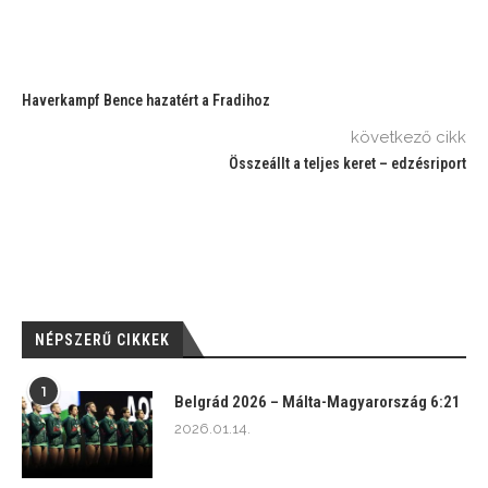
Haverkampf Bence hazatért a Fradihoz
következő cikk
Összeállt a teljes keret – edzésriport
NÉPSZERŰ CIKKEK
1
Belgrád 2026 – Málta-Magyarország 6:21
2026.01.14.