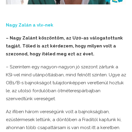
Nagy Zalán a vlv-nek
– Nagy Zalánt köszöntöm, az U20-as válogatottunk
tagját. Tőled is azt kérdezem, hogy milyen volt a
szezonod, hogy ítéled meg ezt az évet.
– Szerintem egy nagyon-nagyon jó szezont zártunk a
KSI-vel mind utánpótlásban, mind felnőtt szinten. Ugye az
OB1/B-s bajnokságot tulajdonképpen veretlenül hoztuk
le, az utolsó fordulóban ötméterespárbajban
szenvedtünk vereséget.
Az ifiben három vereségünk volt a bajnokságban,
ezüstérmesek lettünk, a döntőben a Fraditól kaptunk ki,
ahonnan több csapattársam is van most itt a keretben.