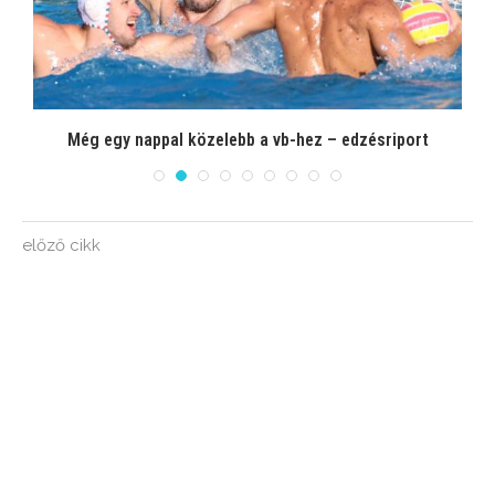
Esti edzésriport a Margitszigetről
előző cikk