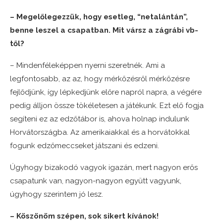
– Megelőlegezzük, hogy esetleg, “netalántán”,
benne leszel a csapatban. Mit vársz a zágrábi vb-
től?
– Mindenféleképpen nyerni szeretnék. Ami a
legfontosabb, az az, hogy mérkőzésről mérkőzésre
fejlődjünk, így lépkedjünk előre napról napra, a végére
pedig álljon össze tökéletesen a játékunk. Ezt elő fogja
segíteni ez az edzőtábor is, ahova holnap indulunk
Horvátországba. Az amerikaiakkal és a horvátokkal
fogunk edzőmeccseket játszani és edzeni.
Úgyhogy bizakodó vagyok igazán, mert nagyon erős
csapatunk van, nagyon-nagyon együtt vagyunk,
úgyhogy szerintem jó lesz.
– Köszönöm szépen, sok sikert kívánok!