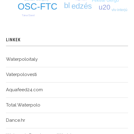
Fekete Gergő
bl
edzés
OSC-FTC
u20
vlv-interjú
Tátrai Dávid
LINKEK
Waterpoloitaly
Vaterpolovesti
Aquafeed24.com
Total Waterpolo
Dance.hr