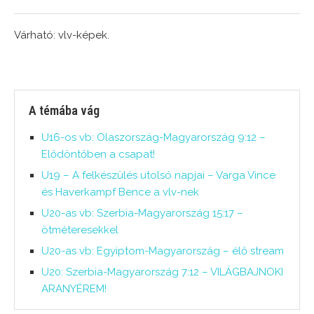
Várható: vlv-képek.
A témába vág
U16-os vb: Olaszország-Magyarország 9:12 –
Elődöntőben a csapat!
U19 – A felkészülés utolsó napjai – Varga Vince
és Haverkampf Bence a vlv-nek
U20-as vb: Szerbia-Magyarország 15:17 –
ötméteresekkel
U20-as vb: Egyiptom-Magyarország – élő stream
U20: Szerbia-Magyarország 7:12 – VILÁGBAJNOKI
ARANYÉREM!