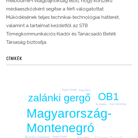
melbourne-i világbajnokság előtt, hogy korszerű
médiaeszközként segítse a férfi válogatottat.
Működésének teljes technikai-technológiai hátterét,
valamint a tartalmat kezdettől az STB
Tömegkommunikációs Kiadói és Tanácsadó Betéti
Társaság biztosítja.
CÍMKÉK
Vigvári Vendel
Nagy Ákos
OB1
zalánki gergő
olasz bajnokság
BL-főtábla
Magyarország-
Montenegró
Angyal Dániel
Burián Gergely
Nagy Ádám