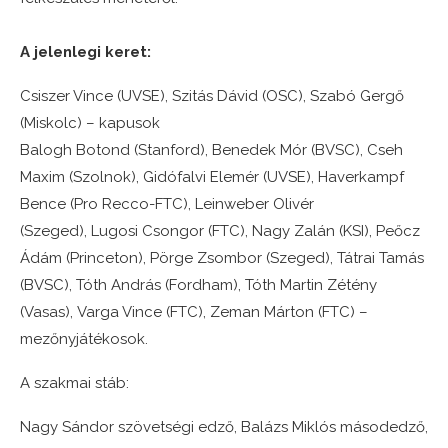
A jelenlegi keret:
Csiszer Vince (UVSE), Szitás Dávid (OSC), Szabó Gergő
(Miskolc) – kapusok
Balogh Botond (Stanford), Benedek Mór (BVSC), Cseh
Maxim (Szolnok), Gidófalvi Elemér (UVSE), Haverkampf
Bence (Pro Recco-FTC), Leinweber Olivér
(Szeged), Lugosi Csongor (FTC), Nagy Zalán (KSI), Peőcz
Ádám (Princeton), Pörge Zsombor (Szeged), Tátrai Tamás
(BVSC), Tóth András (Fordham), Tóth Martin Zétény
(Vasas), Varga Vince (FTC), Zeman Márton (FTC) –
mezőnyjátékosok.
A szakmai stáb:
Nagy Sándor szövetségi edző, Balázs Miklós másodedző,