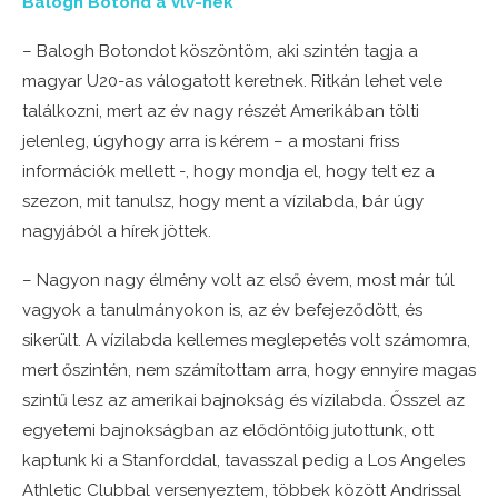
Balogh Botond a vlv-nek
– Balogh Botondot köszöntöm, aki szintén tagja a
magyar U20-as válogatott keretnek. Ritkán lehet vele
találkozni, mert az év nagy részét Amerikában tölti
jelenleg, úgyhogy arra is kérem – a mostani friss
információk mellett -, hogy mondja el, hogy telt ez a
szezon, mit tanulsz, hogy ment a vízilabda, bár úgy
nagyjából a hírek jöttek.
– Nagyon nagy élmény volt az első évem, most már túl
vagyok a tanulmányokon is, az év befejeződött, és
sikerült. A vízilabda kellemes meglepetés volt számomra,
mert őszintén, nem számítottam arra, hogy ennyire magas
szintű lesz az amerikai bajnokság és vízilabda. Ősszel az
egyetemi bajnokságban az elődöntőig jutottunk, ott
kaptunk ki a Stanforddal, tavasszal pedig a Los Angeles
Athletic Clubbal versenyeztem, többek között Andrissal