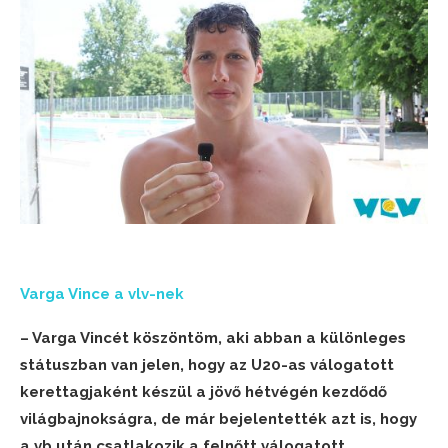
Varga Vince a vlv-nek
– Varga Vincét köszöntöm, aki abban a különleges
státuszban van jelen, hogy az U20-as válogatott
kerettagjaként készül a jövő hétvégén kezdődő
világbajnokságra, de már bejelentették azt is, hogy
a vb után csatlakozik a felnőtt válogatott