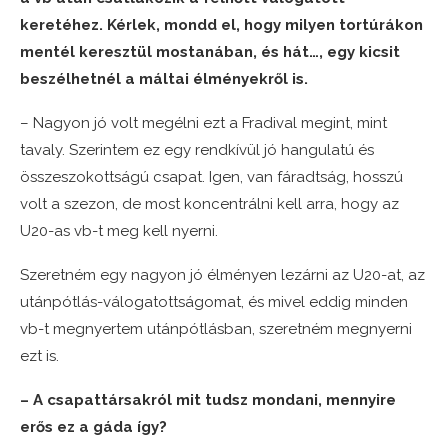
keretéhez. Kérlek, mondd el, hogy milyen tortúrákon
mentél keresztül mostanában, és hát…, egy kicsit
beszélhetnél a máltai élményekről is.
– Nagyon jó volt megélni ezt a Fradival megint, mint
tavaly. Szerintem ez egy rendkívül jó hangulatú és
összeszokottságú csapat. Igen, van fáradtság, hosszú
volt a szezon, de most koncentrálni kell arra, hogy az
U20-as vb-t meg kell nyerni.
Szeretném egy nagyon jó élményen lezárni az U20-at, az
utánpótlás-válogatottságomat, és mivel eddig minden
vb-t megnyertem utánpótlásban, szeretném megnyerni
ezt is.
– A csapattársakról mit tudsz mondani, mennyire
erős ez a gáda így?