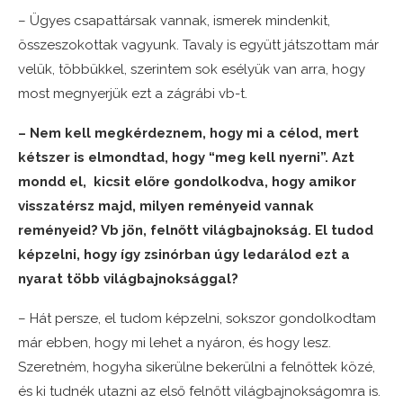
– Ügyes csapattársak vannak, ismerek mindenkit,
összeszokottak vagyunk. Tavaly is együtt játszottam már
velük, többükkel, szerintem sok esélyük van arra, hogy
most megnyerjük ezt a zágrábi vb-t.
– Nem kell megkérdeznem, hogy mi a célod, mert
kétszer is elmondtad, hogy “meg kell nyerni”. Azt
mondd el, kicsit előre gondolkodva, hogy amikor
visszatérsz majd, milyen reményeid vannak
reményeid? Vb jön, felnőtt világbajnokság. El tudod
képzelni, hogy így zsinórban úgy ledarálod ezt a
nyarat több világbajnoksággal?
– Hát persze, el tudom képzelni, sokszor gondolkodtam
már ebben, hogy mi lehet a nyáron, és hogy lesz.
Szeretném, hogyha sikerülne bekerülni a felnőttek közé,
és ki tudnék utazni az első felnőtt világbajnokságomra is.