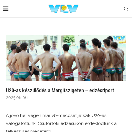
U20-as készülődés a Margitszigeten – edzésriport
2025.06.06.
A jövő hét végén már vb-meccset játszik U20-as
válogatottunk. Csütörtöki edzésükön érdeklődtünk a
felkészülés menetéről.