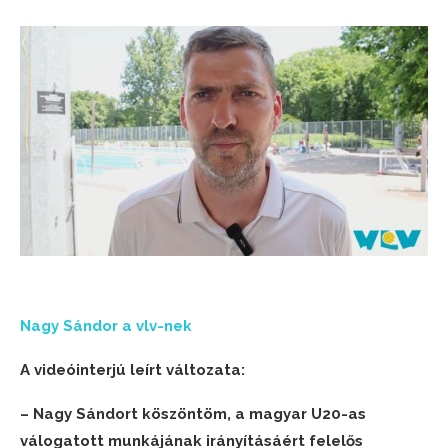
Nagy Sándor a vlv-nek
A videóinterjú leírt változata:
– Nagy Sándort köszöntöm, a magyar U20-as
válogatott munkájának irányításáért felelős