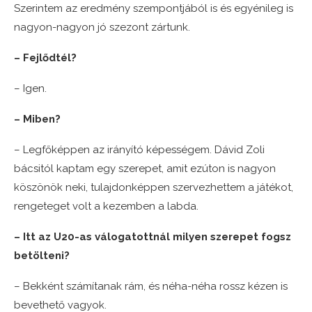
Szerintem az eredmény szempontjából is és egyénileg is
nagyon-nagyon jó szezont zártunk.
– Fejlődtél?
– Igen.
– Miben?
– Legfőképpen az irányító képességem. Dávid Zoli
bácsitól kaptam egy szerepet, amit ezúton is nagyon
köszönök neki, tulajdonképpen szervezhettem a játékot,
rengeteget volt a kezemben a labda.
– Itt az U20-as válogatottnál milyen szerepet fogsz
betölteni?
– Bekként számítanak rám, és néha-néha rossz kézen is
bevethető vagyok.