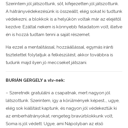
Szerintem jól játszottunk, sőt, kifejezetten jól játszottunk.
A hátrányvédekezésünk is összeállt, elég sokat ki tudtunk
védekezni, a blokkok is a helyükön voltak már az elejétől
kezdve. Ezáltal nekem is könnyebb feladatom volt, illetve
én is hozzá tudtam tenni a saját részemet.
Ha ezzel a mentalitással, hozzáállással, egymás iránti
tisztelettel folytatjuk a felkészülést, akkor továbbra is
tudunk majd ilyen jó meccseket játszani.
BURIÁN GERGELY a vlv-nek:
– Szeretnék gratulálni a csapatnak, mert nagyon jól
látszottunk. Szerintem, így a körülmények képest…, ugye,
elég sok kiállítást kaptunk, és nagyon jól védekeztük ki
az emberhátrányokat, rengeteg bravúrblokkunk volt,
Soma is jól védett. Ugye, ami Nápolyban az első