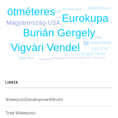
ötméteres
Bátori Bence
Konarik Ákos
u20
Eurokupa
edzés
Magyarország-USA
Burián Gergely
OB1
bl
varga dániel
Vigvári Vendel
OSC-FTC
Angyal Dániel
Nagy Ákos
Horvátország-Magyarország
Vigvári Vince
Fekete Gergő
Erdélyi Balázs
LINKEK
WaterpoloDevelopmentWorld
Total Waterpolo