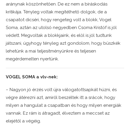
aránynak köszönhetően. De ez nem a bíráskodás
kritikája. Tényleg voltak megítélhető dolgok, de a
csapatot dicséri, hogy rengeteg volt a blokk, Vogel
Soma, aztán az utolsó negyedben Csoma Kristóf is jól
védett. Megvoltak a blokkjaink, és elöl is jól tudtunk
játszani, úgyhogy tényleg azt gondolom, hogy büszkék
lehetünk a mai teljesítményünkre és teljesen
megérdemelten nyertünk.
VOGEL SOMA a vlv-nek:
– Nagyon jó érzés volt újra válogatottsapkát húzni, és
végre átérezni azt, amiről beszéltek itt a srácok, hogy
milyen a hangulat a csapatban és hogy milyen energiák
vannak. Ez rám is átragadt, élveztem a meccset az
elejétől a végéig.