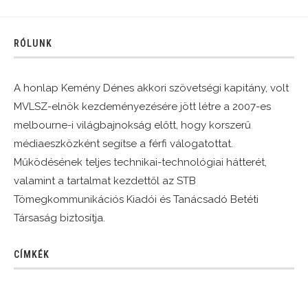
RÓLUNK
A honlap Kemény Dénes akkori szövetségi kapitány, volt
MVLSZ-elnök kezdeményezésére jött létre a 2007-es
melbourne-i világbajnokság előtt, hogy korszerű
médiaeszközként segítse a férfi válogatottat.
Működésének teljes technikai-technológiai hátterét,
valamint a tartalmat kezdettől az STB
Tömegkommunikációs Kiadói és Tanácsadó Betéti
Társaság biztosítja.
CÍMKÉK