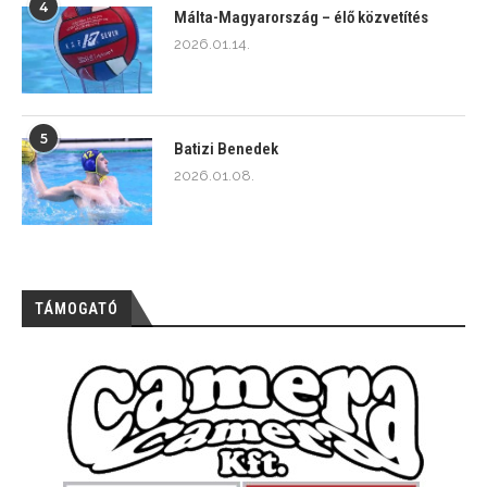
4
Málta-Magyarország – élő közvetítés
2026.01.14.
5
Batizi Benedek
2026.01.08.
TÁMOGATÓ