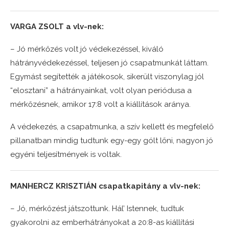
VARGA ZSOLT a vlv-nek:
– Jó mérkőzés volt jó védekezéssel, kiváló
hátrányvédekezéssel, teljesen jó csapatmunkát láttam.
Egymást segítették a játékosok, sikerült viszonylag jól
“elosztani” a hátrányainkat, volt olyan periódusa a
mérkőzésnek, amikor 17:8 volt a kiállítások aránya.
A védekezés, a csapatmunka, a szív kellett és megfelelő
pillanatban mindig tudtunk egy-egy gólt lőni, nagyon jó
egyéni teljesítmények is voltak.
MANHERCZ KRISZTIÁN csapatkapitány a vlv-nek:
– Jó, mérkőzést játszottunk. Hál’ Istennek, tudtuk
gyakorolni az emberhátrányokat a 20:8-as kiállítási