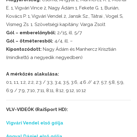
E. 1, Vigvári Vince 2, Nagy Ádám 1, Fekete G. 1, Burián,
Kovács P. 1, Vigvári Vendel 2, Jansik Sz., Tátrai , Vogel S,
Vismeg Zs. 1. Szövetségi kapitány: Varga Zsolt
Gól – emberelőnyből:
2/15, ill. 5/7
Gól – ötméteresből:
4/4, ill. –
Kipontozódott:
Nagy Ádám és Manhercz Krisztián
(mindkettő a negyedik negyedben)
A mérkőzés alakulása:
0:1, 1:1, 1:2, 2:2, 2:3 / 3:3, 3:4, 3:5, 3:6, 4:6 // 4:7, 5:7, 5:8, 5:9,
6:9 / 7:9, 7:10, 7:11, 8:11, 8:12, 9:12, 10:12
VLV-VIDEÓK (RaiSport HD):
Vigvári Vendel első gólja
Angyal Dániel első gólja