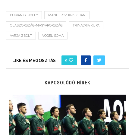
BURIÁN GERGELY
MANHERCZ KRISZTIÁN
OLASZORSZÁG-MAGYARORSZÁG
TRINACRIA KUPA
VARGA ZSOLT
VOGEL SOMA
0
LIKE ÉS MEGOSZTÁS
KAPCSOLÓDÓ HÍREK