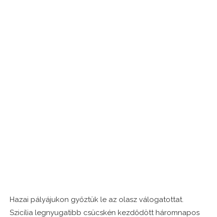
Hazai pályájukon győztük le az olasz válogatottat.
Szicília legnyugatibb csücskén kezdődött háromnapos