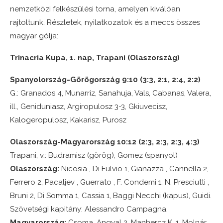
nemzetközi felkészülési torna, amelyen kiválóan
rajtoltunk. Részletek, nyilatkozatok és a meccs összes
magyar gólja:
Trinacria Kupa, 1. nap, Trapani (Olaszország)
Spanyolország-Görögország 9:10 (3:3, 2:1, 2:4, 2:2)
G.: Granados 4, Munarriz, Sanahuja, Vals, Cabanas, Valera,
ill., Geniduniasz, Argiropulosz 3-3, Gkiuvecisz,
Kalogeropulosz, Kakarisz, Purosz
Olaszország-Magyarország 10:12 (2:3, 2:3, 2:3, 4:3)
Trapani, v.: Budramisz (görög), Gomez (spanyol)
Olaszország:
Nicosia , Di Fulvio 1, Gianazza , Cannella 2,
Ferrero 2, Pacaljev , Guerrato , F. Condemi 1, N. Presciutti ,
Bruni 2, Di Somma 1, Cassia 1, Baggi Necchi (kapus), Guidi.
Szövetségi kapitány: Alessandro Campagna.
Magyarország:
Csoma, Angyal 2, Manhercz K. 1, Molnár