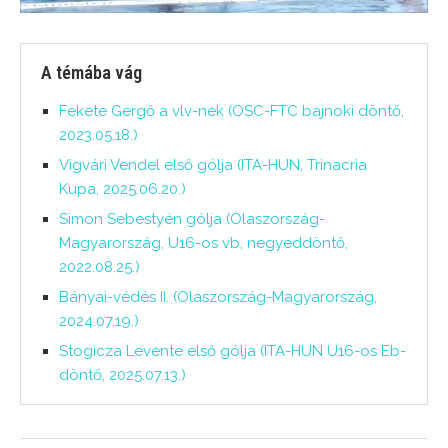
A témába vág
Fekete Gergő a vlv-nek (OSC-FTC bajnoki döntő,
2023.05.18.)
Vigvári Vendel első gólja (ITA-HUN, Trinacria
Kupa, 2025.06.20.)
Simon Sebestyén gólja (Olaszország-
Magyarország, U16-os vb, negyeddöntő,
2022.08.25.)
Bányai-védés II. (Olaszország-Magyarország,
2024.07.19.)
Stogicza Levente első gólja (ITA-HUN U16-os Eb-
döntő, 2025.07.13.)