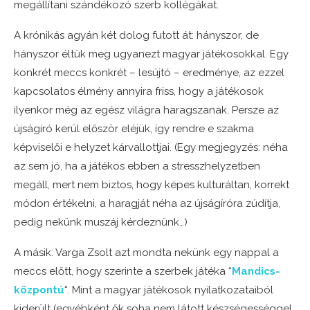
megállítani szándékozó szerb kollégákat.
A krónikás agyán két dolog futott át: hányszor, de
hányszor éltük meg ugyanezt magyar játékosokkal. Egy
konkrét meccs konkrét – lesújtó – eredménye, az ezzel
kapcsolatos élmény annyira friss, hogy a játékosok
ilyenkor még az egész világra haragszanak. Persze az
újságíró kerül először eléjük, így rendre e szakma
képviselői e helyzet kárvallottjai. (Egy megjegyzés: néha
az sem jó, ha a játékos ebben a stresszhelyzetben
megáll, mert nem biztos, hogy képes kulturáltan, korrekt
módon értékelni, a haragját néha az újságíróra zúdítja,
pedig nekünk muszáj kérdeznünk…)
A másik: Varga Zsolt azt mondta nekünk egy nappal a
meccs előtt, hogy szerinte a szerbek játéka “
Mandics-
központú
“. Mint a magyar játékosok nyilatkozataiból
kiderült (egyébként ők soha nem látott készségességgel