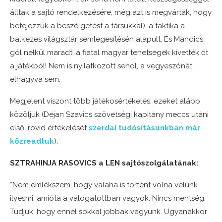
álltak a sajtó rendelkezésére, még azt is megvárták, hogy
befejezzük a beszélgetést a társukkal), a taktika a
balkezes világsztár semlegesítésén alapult. És Mandics
gól nélkül maradt, a fiatal magyar tehetségek kivették őt
a játékból! Nem is nyilatkozott sehol, a vegyeszónát
elhagyva sem.
Megjelent viszont több játékosértékelés, ezeket alább
közöljük (Dejan Szavics szövetségi kapitány meccs utáni
első, rövid értékelését
szerdai tudósításunkban már
közreadtuk
):
SZTRAHINJA RASOVICS a LEN sajtószolgálatának:
“Nem emlékszem, hogy valaha is történt volna velünk
ilyesmi, amióta a válogatottban vagyok. Nincs mentség.
Tudjuk, hogy ennél sokkal jobbak vagyunk. Ugyanakkor