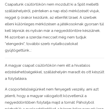
Csapatunk csütörtökön nem mozdult ki a Split melletti
szálláshelyéről, pénteken a nap első mérkőzését vívjuk,
reggel 9 órakor kezdünk, az ellenfél Izrael. A szerbek
elleni különleges mérkőzésen a játékosoknak gyorsan túl
kell lépniük és nyilván már a negyeddöntőre készülnek.
Mi azonban a szerdai meccset még nem tudjuk
“elengedni”, további szerb nyilatkozatokat
gyűjtögettünk…:
A magyar csapat csütörtökön nem élt a hivatalos
edzéslehetőségekkel, szálláshelyén maradt és ott készült
a folytatásra.
A csoportelsőségünket nem fenyegeti veszély, ami azt
jelenti, hogy a magyar válogatott közvetlenül a
negyeddöntőben folytatja majd a tornát. Páholyból