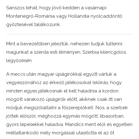
Sanszos tehát, hogy jövő kedden a vasárnapi
Montenegró-Románia vagy Hollandia nyolcaddöntő
győztesével találkozunk.
Mint a bevezetőben jeleztük, nehezen tudjuk túltenni
magunkat a szerda esti élményen, Szerbia kilencgólos
legyőzésén.
A meccs után magyar újságírókkal együtt vártuk a
vegyeszónához az érkező játékosokat (előírás, hogy
minden egyes játékosnak el kell haladnia a kordon
mögött várakozó újságírók előtt, akiknek csak itt van
módjuk megszólaltatni a főszereplőket). Nos, a szerbek
jöttek először, méghozzá egymás mögött, libasorban,
gyors lépésekkel haladva. Mandics ment elöl és egyetlen
méltatlankodó mély morgással utasította el az őt