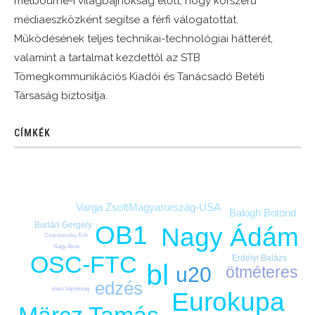
melbourne-i világbajnokság előtt, hogy korszerű
médiaeszközként segítse a férfi válogatottat.
Működésének teljes technikai-technológiai hátterét,
valamint a tartalmat kezdettől az STB
Tömegkommunikációs Kiadói és Tanácsadó Betéti
Társaság biztosítja.
CÍMKÉK
Varga Zsolt
Magyarország-USA
Balogh Botond
Burián Gergely
OB1
Nagy Ádám
Csacsovszky Erik
Nagy Ákos
OSC-FTC
Erdélyi Balázs
bl
u20
ötméteres
edzés
olasz bajnokság
Eurokupa