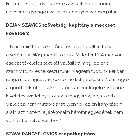
Franciaország következik és azt kell mondanom,
nincsenek gyenge riválisaink egy ilyen vereség után.
DEJAN SZAVICS szövetségi kapitány a meccset
követően:
– Nincs miről beszélni. Őrült és felejthetetlen helyzet,
elsötétült a világ, megáll az ész. Mi történt ? A magyar
csapat tökéletes taktikát valósított meg, de erre
számítottunk és felkészültünk. Mégsem tudtunk kellően
reagálni az agresszív, center nélküli játékukra. Nem fogok
a gondjainkról beszélni, ez ócska mentegetőzés lenne.
Kivételes szintet nyújtottak a magyarok, de a szerb
vízilabda nem mutatkozhat ilyennek az én irányításom
alatt, azt hiszem, a játékosaim háromnegyedének nem
volna itt a helye Splitben.”
SZAVA RANGYELOVICS csapatkapitány: