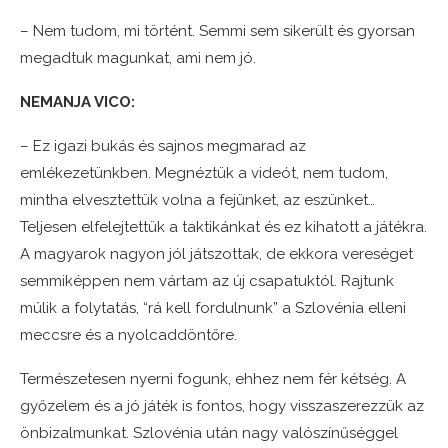
– Nem tudom, mi történt. Semmi sem sikerült és gyorsan
megadtuk magunkat, ami nem jó.
NEMANJA VICO:
– Ez igazi bukás és sajnos megmarad az
emlékezetünkben. Megnéztük a videót, nem tudom,
mintha elvesztettük volna a fejünket, az eszünket…
Teljesen elfelejtettük a taktikánkat és ez kihatott a játékra.
A magyarok nagyon jól játszottak, de ekkora vereséget
semmiképpen nem vártam az új csapatuktól. Rajtunk
múlik a folytatás, “rá kell fordulnunk” a Szlovénia elleni
meccsre és a nyolcaddöntőre.
Természetesen nyerni fogunk, ehhez nem fér kétség. A
győzelem és a jó játék is fontos, hogy visszaszerezzük az
önbizalmunkat. Szlovénia után nagy valószínűséggel