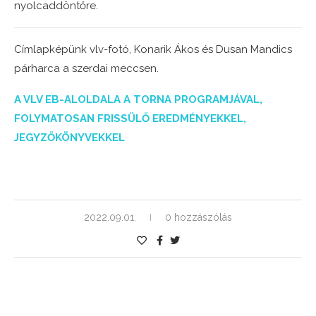
nyolcaddöntőre.
Címlapképünk vlv-fotó, Konarik Ákos és Dusan Mandics
párharca a szerdai meccsen.
A VLV EB-ALOLDALA A TORNA PROGRAMJÁVAL,
FOLYMATOSAN FRISSÜLŐ EREDMÉNYEKKEL,
JEGYZŐKÖNYVEKKEL
2022.09.01.
0 hozzászólás