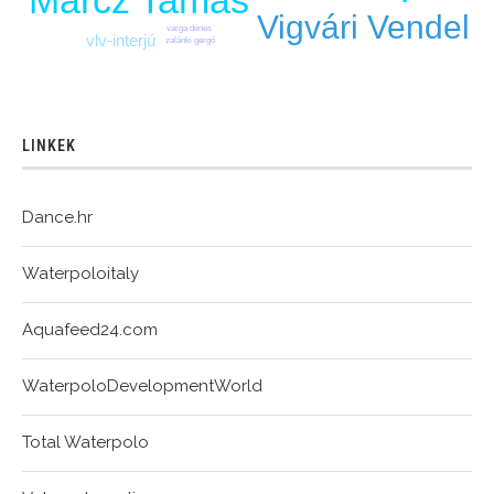
Märcz Tamás
Vigvári Vendel
varga dénes
vlv-interjú
zalánki gergő
LINKEK
Dance.hr
Waterpoloitaly
Aquafeed24.com
WaterpoloDevelopmentWorld
Total Waterpolo