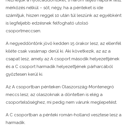
nézhetjük a nyolcaddöntőket, s három teljes napunk lesz
mérkőzés nélkül – sőt, négy, ha a pénteket is ide
számítjuk, hiszen reggel 10 után túl leszünk az egyébként
is legfeljebb edzésnek felfogható utolsó
csoportmeccsen.
A negyeddöntőnk jövő kedden 15 órakor lesz, az ellenfél
kiléte csak vasárnap derül ki. Aki következik, az az a
csapat lesz, amely az A csoport második helyezettjének
és a C csoport harmadik helyezettjének párharcából
győztesen kerül ki.
Az A csoportban pénteken Olaszország-Montenegró
meccs lesz, az olaszoknak a döntetlen is elég a
csoportelsőséghez, mi pedig nem várunk meglepetést.
A C csoportban a pénteki román-holland vesztese lesz a
harmadik.