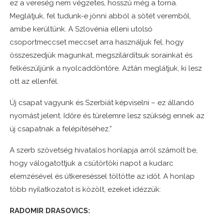
ez a vereség nem végzetes, hosszú még a torna.
Meglátjuk, fel tudunk-e jönni abból a sötét veremből,
amibe kerültünk. A Szlovénia elleni utolsó
csoportmeccset meccset arra használjuk fel, hogy
összeszedjük magunkat, megszilárdítsuk sorainkat és
felkészüljünk a nyolcaddöntőre. Aztán meglátjuk, ki lesz
ott az ellenfél.
Új csapat vagyunk és Szerbiát képviselni – ez állandó
nyomást jelent. Időre és türelemre lesz szükség ennek az
új csapatnak a felépítéséhez.”
A szerb szövetség hivatalos honlapja arról számolt be,
hogy válogatottjuk a csütörtöki napot a kudarc
elemzésével és útkereséssel töltötte az időt. A honlap
több nyilatkozatot is közölt, ezeket idézzük:
RADOMIR DRASOVICS: