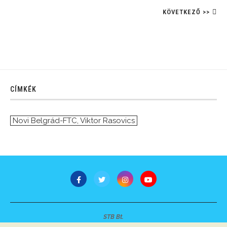
KÖVETKEZŐ >>
CÍMKÉK
Novi Belgrád-FTC
,
Viktor Rasovics
STB Bt.
Minden jog fenntartva © 2007-2022