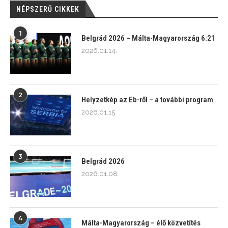
NÉPSZERŰ CIKKEK
1
Belgrád 2026 – Málta-Magyarország 6:21
2026.01.14.
2
Helyzetkép az Eb-ről – a további program
2026.01.15.
3
Belgrád 2026
2026.01.08.
4
Málta-Magyarország – élő közvetítés