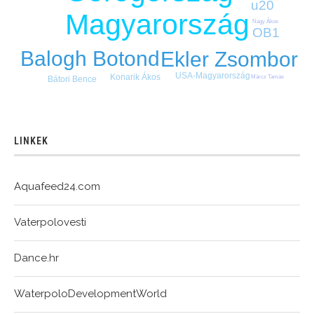
u20
Magyarország
Nagy Ákos
OB1
Balogh Botond
Ekler Zsombor
USA-Magyarország
Konarik Ákos
Märcz Tamás
Bátori Bence
LINKEK
Aquafeed24.com
Vaterpolovesti
Dance.hr
WaterpoloDevelopmentWorld