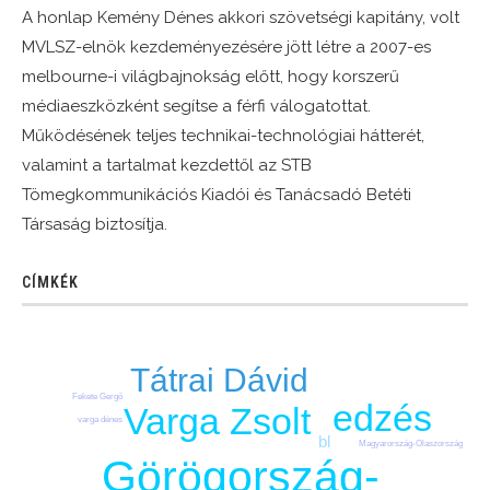
A honlap Kemény Dénes akkori szövetségi kapitány, volt
MVLSZ-elnök kezdeményezésére jött létre a 2007-es
melbourne-i világbajnokság előtt, hogy korszerű
médiaeszközként segítse a férfi válogatottat.
Működésének teljes technikai-technológiai hátterét,
valamint a tartalmat kezdettől az STB
Tömegkommunikációs Kiadói és Tanácsadó Betéti
Társaság biztosítja.
CÍMKÉK
Tátrai Dávid
Fekete Gergő
edzés
Varga Zsolt
varga dénes
bl
Magyarország-Olaszország
Görögország-