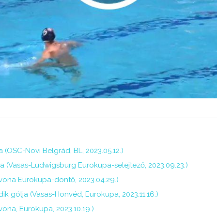
ja (OSC-Novi Belgrád, BL, 2023.05.12.)
ja (Vasas-Ludwigsburg Eurokupa-selejtező, 2023.09.23.)
avona Eurokupa-döntő, 2023.04.29.)
dik gólja (Vasas-Honvéd, Eurokupa, 2023.11.16.)
vona, Eurokupa, 2023.10.19.)