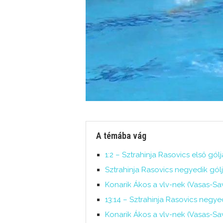
A témába vág
1:2 – Sztrahinja Rasovics első gól
Sztrahinja Rasovics negyedik gól
Konarik Ákos a vlv-nek (Vasas-S
13:14 – Sztrahinja Rasovics negye
Konarik Ákos a vlv-nek (Vasas-Sa