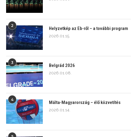
2
Helyzetkép az Eb-ről – a további program
2026.01.15.
3
Belgrád 2026
2026.01.08.
4
Málta-Magyarország – élő közvetítés
2026.01.14.
5