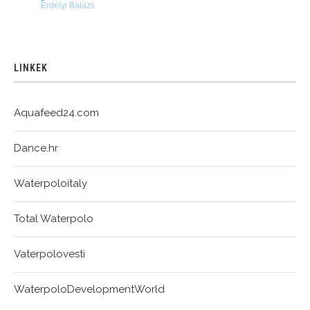
Erdélyi Balázs
LINKEK
Aquafeed24.com
Dance.hr
Waterpoloitaly
Total Waterpolo
Vaterpolovesti
WaterpoloDevelopmentWorld