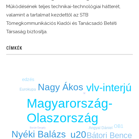
Működésének teljes technikai-technológiai hátterét,
valamint a tartalmat kezdettől az STB
Tömegkommunikációs Kiadói és Tanácsadó Betéti
Társaság biztosítja.
CÍMKÉK
edzés
vlv-interjú
Nagy Ákos
Eurokupa
bl
Magyarország-
Olaszország
OB1
Angyal Dániel
Burián Gergely
Nyéki Balázs
u20
Bátori Bence