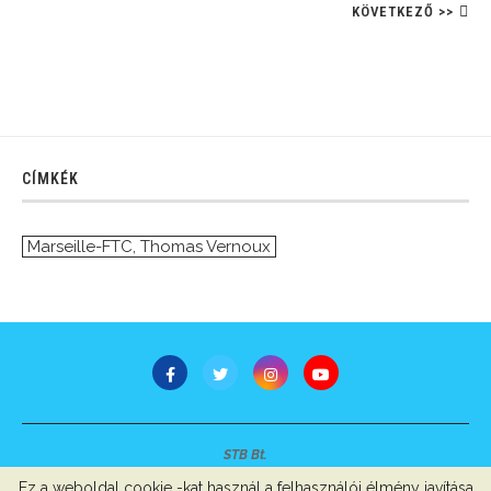
KÖVETKEZŐ >>
CÍMKÉK
Marseille-FTC
,
Thomas Vernoux
STB Bt.
Minden jog fenntartva © 2007-2022
Ez a weboldal cookie -kat használ a felhasználói élmény javítása