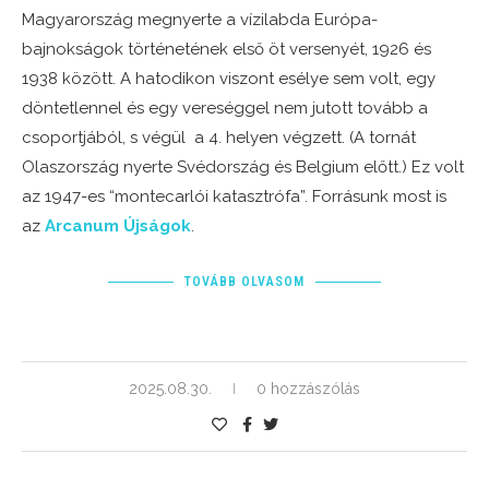
Magyarország megnyerte a vízilabda Európa-
bajnokságok történetének első öt versenyét, 1926 és
1938 között. A hatodikon viszont esélye sem volt, egy
döntetlennel és egy vereséggel nem jutott tovább a
csoportjából, s végül a 4. helyen végzett. (A tornát
Olaszország nyerte Svédország és Belgium előtt.) Ez volt
az 1947-es “montecarlói katasztrófa”. Forrásunk most is
az
Arcanum Újságok
.
TOVÁBB OLVASOM
2025.08.30.
0 hozzászólás