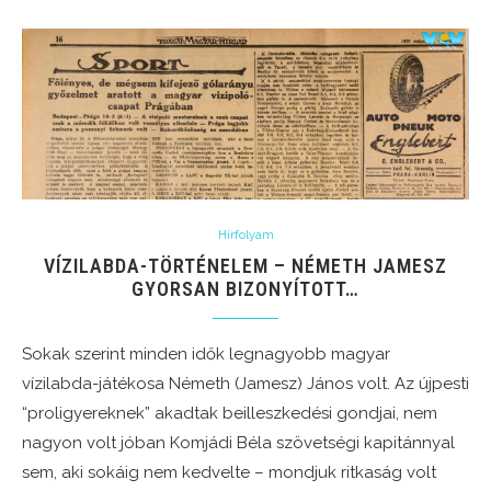
Hírfolyam
VÍZILABDA-TÖRTÉNELEM – NÉMETH JAMESZ
GYORSAN BIZONYÍTOTT…
Sokak szerint minden idők legnagyobb magyar
vízilabda-játékosa Németh (Jamesz) János volt. Az újpesti
“proligyereknek” akadtak beilleszkedési gondjai, nem
nagyon volt jóban Komjádi Béla szövetségi kapitánnyal
sem, aki sokáig nem kedvelte – mondjuk ritkaság volt