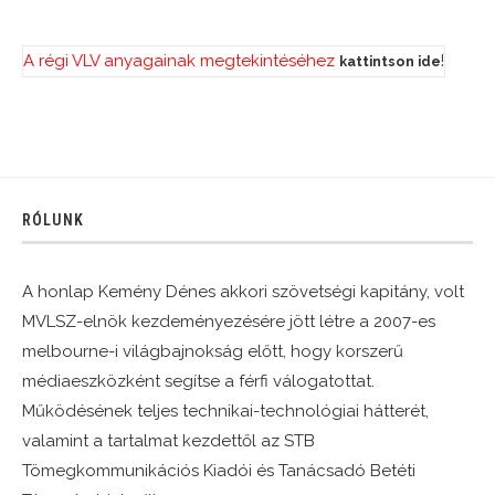
A régi VLV anyagainak megtekintéséhez
!
kattintson ide
RÓLUNK
A honlap Kemény Dénes akkori szövetségi kapitány, volt
MVLSZ-elnök kezdeményezésére jött létre a 2007-es
melbourne-i világbajnokság előtt, hogy korszerű
médiaeszközként segítse a férfi válogatottat.
Működésének teljes technikai-technológiai hátterét,
valamint a tartalmat kezdettől az STB
Tömegkommunikációs Kiadói és Tanácsadó Betéti