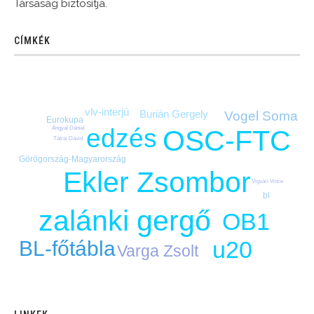
Társaság biztosítja.
CÍMKÉK
vlv-interjú
Burián Gergely
Vogel Soma
Eurokupa
edzés
Angyal Dániel
OSC-FTC
Tátrai Dávid
Görögország-Magyarország
Ekler Zsombor
Vigvári Vince
bl
zalánki gergő
OB1
u20
BL-főtábla
Varga Zsolt