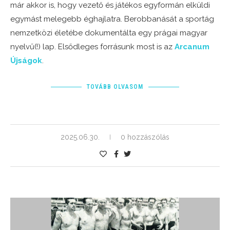
már akkor is, hogy vezető és játékos egyformán elküldi
egymást melegebb éghajlatra. Berobbanását a sportág
nemzetközi életébe dokumentálta egy prágai magyar
nyelvű(!) lap. Elsődleges forrásunk most is az
Arcanum
Újságok
.
TOVÁBB OLVASOM
2025.06.30.
0 hozzászólás