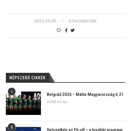
2023.02.28.
0 hozzászólás
NÉPSZERŰ CIKKEK
1
Belgrád 2026 – Málta-Magyarország 6:21
2026.01.14.
2
Helyzetkép az Eb-ről – a további program