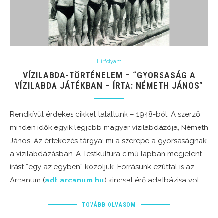
Hírfolyam
VÍZILABDA-TÖRTÉNELEM – “GYORSASÁG A
VÍZILABDA JÁTÉKBAN – ÍRTA: NÉMETH JÁNOS”
Rendkívül érdekes cikket találtunk – 1948-ból. A szerző
minden idők egyik legjobb magyar vízilabdázója, Németh
János. Az értekezés tárgya: mi a szerepe a gyorsaságnak
a vízilabdázásban. A Testkultúra című lapban megjelent
írást “egy az egyben” közöljük. Forrásunk ezúttal is az
Arcanum (
adt.arcanum.hu
) kincset érő adatbázisa volt.
TOVÁBB OLVASOM