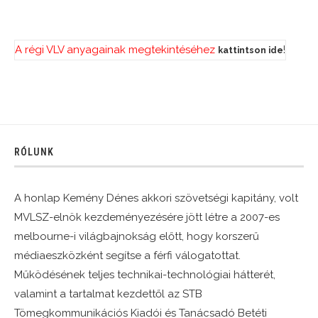
A régi VLV anyagainak megtekintéséhez
!
kattintson ide
RÓLUNK
A honlap Kemény Dénes akkori szövetségi kapitány, volt
MVLSZ-elnök kezdeményezésére jött létre a 2007-es
melbourne-i világbajnokság előtt, hogy korszerű
médiaeszközként segítse a férfi válogatottat.
Működésének teljes technikai-technológiai hátterét,
valamint a tartalmat kezdettől az STB
Tömegkommunikációs Kiadói és Tanácsadó Betéti