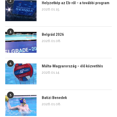
2
Helyzetkép az Eb-ről – a további program
2026.01.15.
3
Belgrád 2026
2026.01.08.
4
Málta-Magyarország – élő közvetítés
2026.01.14.
5
Batizi Benedek
2026.01.08.