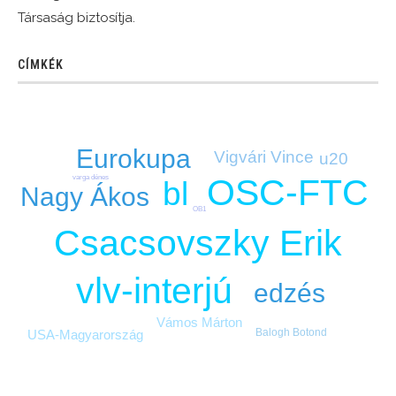
Társaság biztosítja.
CÍMKÉK
Eurokupa
Vigvári Vince
u20
OSC-FTC
varga dénes
bl
Nagy Ákos
OB1
Csacsovszky Erik
vlv-interjú
edzés
Vámos Márton
Balogh Botond
USA-Magyarország