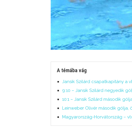
A témába vág
Jansik Szilárd csapatkapitány a v
9:10 – Jansik Szilárd negyedik gól
10:1 – Jansik Szilárd második gólj
Leinweber Olivér második gólja,
Magyarország-Horvátország – vlv-k