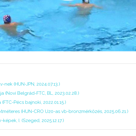
lv-nek (HUN-JPN, 2024.07.13.)
ja (Novi Belgrád-FTC, BL, 2023.02.28.)
a (FTC-Pécs bajnoki, 2022.01.15.)
 ötméteres (HUN-CRO U20-as vb-bronzmérkőzés, 2025.06.21.)
épek, I. (Szeged, 2025.12.17.)