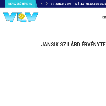
NÉPSZERŰ HÍREINK
HELYZETKÉP AZ EB-RŐL – A TOVÁBBI
CÍ
JANSIK SZILÁRD ÉRVÉNYTE