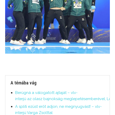
A témába vág
Berúgná a válogatott ajtaját – vlv-
interjú az olasz bajnokság meglepetésemberével, Lein
A spliti ezüst erőt adjon, ne megnyugvást! – vlv-
interjú Varga Zsolttal