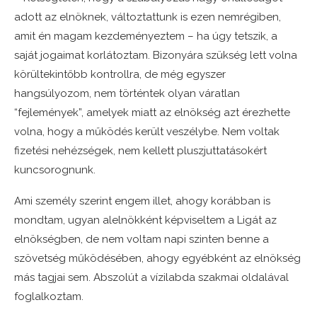
adott az elnöknek, változtattunk is ezen nemrégiben,
amit én magam kezdeményeztem – ha úgy tetszik, a
saját jogaimat korlátoztam. Bizonyára szükség lett volna
körültekintőbb kontrollra, de még egyszer
hangsúlyozom, nem történtek olyan váratlan
“fejlemények”, amelyek miatt az elnökség azt érezhette
volna, hogy a működés került veszélybe. Nem voltak
fizetési nehézségek, nem kellett pluszjuttatásokért
kuncsorognunk.
Ami személy szerint engem illet, ahogy korábban is
mondtam, ugyan alelnökként képviseltem a Ligát az
elnökségben, de nem voltam napi szinten benne a
szövetség működésében, ahogy egyébként az elnökség
más tagjai sem. Abszolút a vízilabda szakmai oldalával
foglalkoztam.