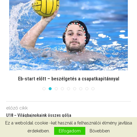
Eb-start előtt – beszélgetés a csapatkapitánnyal
előző cikk
U18 – Világbajnokaink összes gólja
Ez a weboldal cookie -kat használ a felhasználói élmény javítása
következő cikk
érdekében.
Elfogadom
Bővebben
Úgy tűnik, vége a Pro Reccónak!