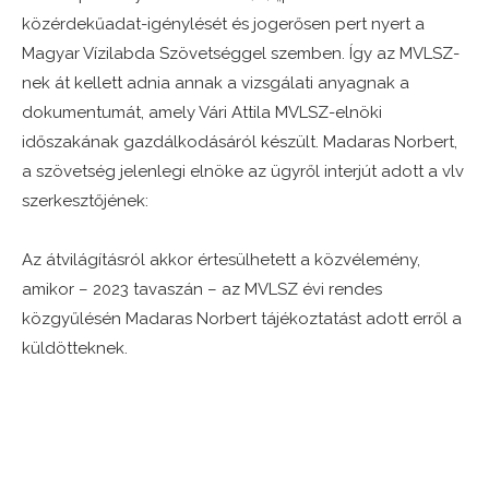
közérdekűadat-igénylését és jogerősen pert nyert a
Magyar Vízilabda Szövetséggel szemben. Így az MVLSZ-
nek át kellett adnia annak a vizsgálati anyagnak a
dokumentumát, amely Vári Attila MVLSZ-elnöki
időszakának gazdálkodásáról készült. Madaras Norbert,
a szövetség jelenlegi elnöke az ügyről interjút adott a vlv
szerkesztőjének:
Az átvilágításról akkor értesülhetett a közvélemény,
amikor – 2023 tavaszán – az MVLSZ évi rendes
közgyűlésén Madaras Norbert tájékoztatást adott erről a
küldötteknek.