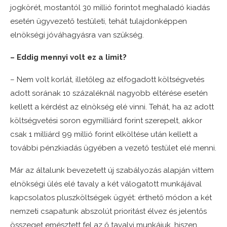
jogkörét, mostantól 30 millió forintot meghaladó kiadás
esetén ügyvezető testületi, tehát tulajdonképpen
elnökségi jóváhagyásra van szükség.
– Eddig mennyi volt ez a limit?
– Nem volt korlát, illetőleg az elfogadott költségvetés
adott sorának 10 százaléknál nagyobb eltérése esetén
kellett a kérdést az elnökség elé vinni. Tehát, ha az adott
költségvetési soron egymilliárd forint szerepelt, akkor
csak 1 milliárd 99 millió forint elköltése után kellett a
további pénzkiadás ügyében a vezető testület elé menni.
Már az általunk bevezetett új szabályozás alapján vittem
elnökségi ülés elé tavaly a két válogatott munkájával
kapcsolatos pluszköltségek ügyét: érthető módon a két
nemzeti csapatunk abszolút prioritást élvez és jelentős
összeget emésztett fel az ő tavalyi munkájuk, hiszen