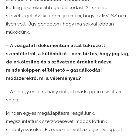
költségtakarékosabb gazdálkodást, 21. századi
szövetséget. Azt ki tudom jelenteni, hogy az MVLSZ nem
ilyen volt. Úgy gondolom, hogy ma sokkal jobban
működünk.
– A vizsgálati dokumentum által tükrözött
szemléletről, a különböző – nem biztos, hogy jogilag,
de erkölcsileg és a szövetség érdekeit nézve
mindenképpen elítélhető – gazdálkodási
módszerekről mi a véleményed?
– Az, hogy én jó néhány dolgot másképpen csináltam
volna.
Minden egyes megállapításra reagáltunk,
megszüntettünk szerződéseket, módosítottunk
szabályozásokat. És éppen ez volt az egész vizsgálat