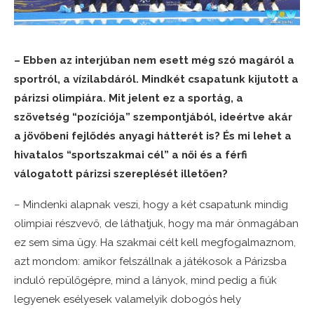
– Ebben az interjúban nem esett még szó magáról a
sportról, a vízilabdáról. Mindkét csapatunk kijutott a
párizsi olimpiára. Mit jelent ez a sportág, a
szövetség “pozíciója” szempontjából, ideértve akár
a jövőbeni fejlődés anyagi hátterét is? És mi lehet a
hivatalos “sportszakmai cél” a női és a férfi
válogatott párizsi szereplését illetően?
– Mindenki alapnak veszi, hogy a két csapatunk mindig
olimpiai részvevő, de láthatjuk, hogy ma már önmagában
ez sem sima ügy. Ha szakmai célt kell megfogalmaznom,
azt mondom: amikor felszállnak a játékosok a Párizsba
induló repülőgépre, mind a lányok, mind pedig a fiúk
legyenek esélyesek valamelyik dobogós hely