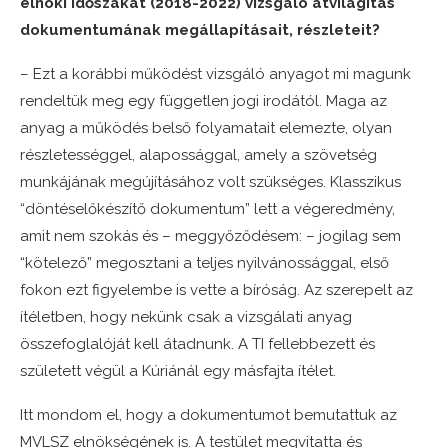
elnöki időszakát (2018-2022) vizsgáló átvilágítás
dokumentumának megállapításait, részleteit?
– Ezt a korábbi működést vizsgáló anyagot mi magunk
rendeltük meg egy független jogi irodától. Maga az
anyag a működés belső folyamatait elemezte, olyan
részletességgel, alapossággal, amely a szövetség
munkájának megújításához volt szükséges. Klasszikus
“döntéselőkészítő dokumentum” lett a végeredmény,
amit nem szokás és – meggyőződésem: – jogilag sem
“kötelező” megosztani a teljes nyilvánossággal, első
fokon ezt figyelembe is vette a bíróság. Az szerepelt az
ítéletben, hogy nekünk csak a vizsgálati anyag
összefoglalóját kell átadnunk. A TI fellebbezett és
született végül a Kúriánál egy másfajta ítélet.
Itt mondom el, hogy a dokumentumot bemutattuk az
MVLSZ elnökségének is. A testület megvitatta és