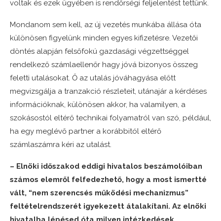
voltak és ezek ügyében is rendőrségi feljelentést tettünk.
Mondanom sem kell, az új vezetés munkába állása óta
különösen figyelünk minden egyes kifizetésre. Vezetői
döntés alapján felsőfokú gazdasági végzettséggel
rendelkező számlaellenőr hagy jóvá bizonyos összeg
feletti utalásokat. Ő az utalás jóváhagyása előtt
megvizsgálja a tranzakció részleteit, utánajár a kérdéses
információknak, különösen akkor, ha valamilyen, a
szokásostól eltérő technikai folyamatról van szó, például,
ha egy meglévő partner a korábbitól eltérő
számlaszámra kéri az utalást.
– Elnöki időszakod eddigi hivatalos beszámolóiban
számos elemről felfedezhető, hogy a most ismertté
vált, “nem szerencsés működési mechanizmus”
feltételrendszerét igyekezett átalakítani. Az elnöki
hivatalba lépésed óta milyen intézkedések