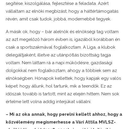
segítése, kiszolgálása, fejlesztése a feladata. Azért
vállaltam az elnöki megbízást, hogy a háttértámogatás
révén, amit csak tudok, jobbá, modernebbé tegyek.
A másik ok, hogy – bár alelnök és elnökségi tag voltam
az azt megelőző három évben is, igazából korábban én
csak a sportszakmával foglalkoztam. A Liga, a klubok
delegáltjaként, illetve az utánpótlás bizottság tagja
voltam. Nem láttam rá a napi működésre, gazdasági
dolgokkal nem foglalkoztam, ahogy a többiek sem az
elnökségben. Hónapok kellettek, hogy kapjak egy valós
képet: hogy állunk, hol tartunk, mik a teendők. Ez az
időszak tovább is tartott, mint az elején hittem. Nem sok
értelme lett volna addig interjúkat vállalni.
– Mi az oka annak, hogy perelni kellett ahhoz, hogy a
közvélemény megismerhesse a Vári Attila MVLSZ-