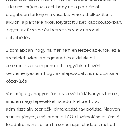
Értelemszerűen az a cél, hogy ne a piaci árnál
drágábban történjen a vásárlás. Emellett elkezdtünk
alkudni a partnereinkkel folytatott üzleti kapcsolatokban,
legyen az felszerelés-beszerzés vagy uszodai
pályabérlés.
Bízom abban, hogy ha már nem én leszek az elnök, ez a
szemlélet akkor is megmarad és a kialakított
keretrendszer sem puhul fel – egyébként ezért
kezdeményeztem, hogy az alapszabályt is módosítsa a
közgyűlés.
Van még egy nagyon fontos, kevésbé látványos terület,
amiben nagy lépésekkel haladunk előre. Ez az
adminisztratív teendők elmaradásának pótlása. Nagyon
munkaigényes, elsősorban a TAO-elszámolásokat érintő
feladatról van szó, amit a soros napi feladatok mellett