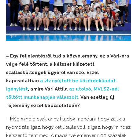
– Egy feljelentésről tud a közvélemény, ez a Vári-éra
vége felé történt, a kétszer kifizetett
szállásköltségek ügyéről van szó. Ezzel
kapcsolatban
a vlv nyújtott be közérdekűadat-
igénylést
, amire Vári Attila
az utolsó, MVLSZ-nél
töltött munkanapján válaszolt
. Van esetleg új
fejlemény ezzel kapcsolatban?
– Még mindig csak annyit tudok mondani, hogy zajlik a
nyomozás. Igaz, hogy két utalás volt, s igaz, hogy mindez
kétszer történt meg. A magánvéleményem: 99 százalék,