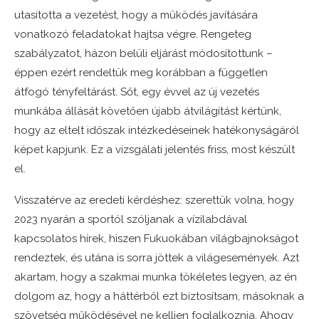
utasította a vezetést, hogy a működés javítására
vonatkozó feladatokat hajtsa végre. Rengeteg
szabályzatot, házon belüli eljárást módosítottunk –
éppen ezért rendeltük meg korábban a független
átfogó tényfeltárást. Sőt, egy évvel az új vezetés
munkába állását követően újabb átvilágítást kértünk,
hogy az eltelt időszak intézkedéseinek hatékonyságáról
képet kapjunk. Ez a vizsgálati jelentés friss, most készült
el.
Visszatérve az eredeti kérdéshez: szerettük volna, hogy
2023 nyarán a sportól szóljanak a vízilabdával
kapcsolatos hírek, hiszen Fukuokában világbajnokságot
rendeztek, és utána is sorra jöttek a világesemények. Azt
akartam, hogy a szakmai munka tökéletes legyen, az én
dolgom az, hogy a háttérből ezt biztosítsam, másoknak a
szövetség működésével ne kelljen foglalkoznia. Ahogy