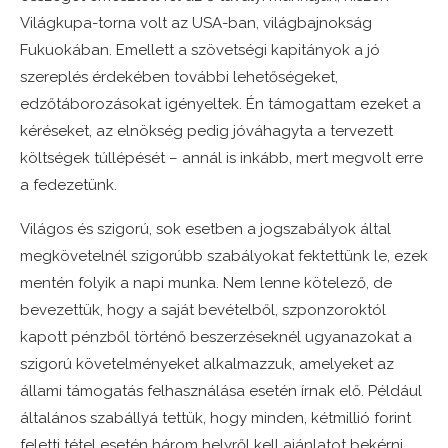
Világkupa-torna volt az USA-ban, világbajnokság
Fukuokában. Emellett a szövetségi kapitányok a jó
szereplés érdekében további lehetőségeket,
edzőtáborozásokat igényeltek. Én támogattam ezeket a
kéréseket, az elnökség pedig jóváhagyta a tervezett
költségek túllépését – annál is inkább, mert megvolt erre
a fedezetünk.
Világos és szigorú, sok esetben a jogszabályok által
megkövetelnél szigorúbb szabályokat fektettünk le, ezek
mentén folyik a napi munka. Nem lenne kötelező, de
bevezettük, hogy a saját bevételből, szponzoroktól
kapott pénzből történő beszerzéseknél ugyanazokat a
szigorú követelményeket alkalmazzuk, amelyeket az
állami támogatás felhasználása esetén írnak elő. Például
általános szabállyá tettük, hogy minden, kétmillió forint
feletti tétel esetén három helyről kell ajánlatot bekérni.