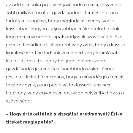
az addigi munka pozitív és javítandó elemei, folyamatai.
Több milliárd forinttal gazdálkodunk, természetesnek
tartottam az igényt, hogy megtudjam: mennyi van a
kasszában, hogyan tudjuk jobban működtetni hazánk
legeredményesebb csapatsportjának szövetségét. Szó
nem volt csődközeli állapotról vagy arról, hogy a kassza
kiürülése miatt ne tudtunk volna bért vagy számlákat
fizetni, az derült ki, hogy hol jobb, hol rosszabb
gazdálkodás jellemezte a korábbi időszakot. Ennek
részleteit kellett felmérnünk, hogy a működés jó elemeit
továbbvigyük, azon pedig változtassunk, ami nem
hatékony, vagy egyenesen rosszabb helyzetbe hozza a
szövetséget.
– Hogy értékeltétek a vizsgálat eredményét? Ért-e
titeket meglepetés?