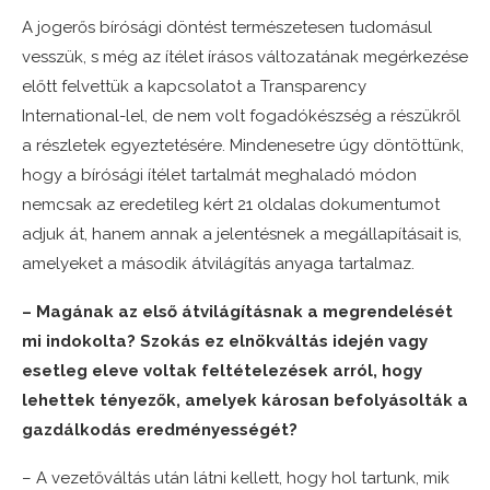
A jogerős bírósági döntést természetesen tudomásul
vesszük, s még az ítélet írásos változatának megérkezése
előtt felvettük a kapcsolatot a Transparency
International-lel, de nem volt fogadókészség a részükről
a részletek egyeztetésére. Mindenesetre úgy döntöttünk,
hogy a bírósági ítélet tartalmát meghaladó módon
nemcsak az eredetileg kért 21 oldalas dokumentumot
adjuk át, hanem annak a jelentésnek a megállapításait is,
amelyeket a második átvilágítás anyaga tartalmaz.
– Magának az első átvilágításnak a megrendelését
mi indokolta? Szokás ez elnökváltás idején vagy
esetleg eleve voltak feltételezések arról, hogy
lehettek tényezők, amelyek károsan befolyásolták a
gazdálkodás eredményességét?
– A vezetőváltás után látni kellett, hogy hol tartunk, mik