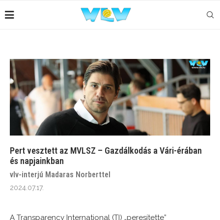
Pert vesztett az MVLSZ – Gazdálkodás a Vári-érában
és napjainkban
vlv-interjú Madaras Norberttel
2024.07.17.
A Transparency International (TI) „peresítette”