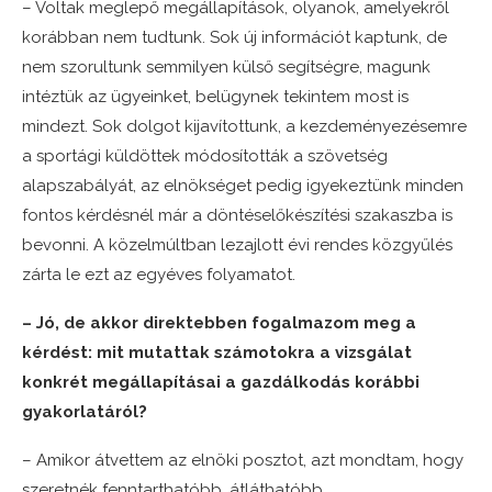
– Voltak meglepő megállapítások, olyanok, amelyekről
korábban nem tudtunk. Sok új információt kaptunk, de
nem szorultunk semmilyen külső segítségre, magunk
intéztük az ügyeinket, belügynek tekintem most is
mindezt. Sok dolgot kijavítottunk, a kezdeményezésemre
a sportági küldöttek módosították a szövetség
alapszabályát, az elnökséget pedig igyekeztünk minden
fontos kérdésnél már a döntéselőkészítési szakaszba is
bevonni. A közelmúltban lezajlott évi rendes közgyűlés
zárta le ezt az egyéves folyamatot.
– Jó, de akkor direktebben fogalmazom meg a
kérdést: mit mutattak számotokra a vizsgálat
konkrét megállapításai a gazdálkodás korábbi
gyakorlatáról?
– Amikor átvettem az elnöki posztot, azt mondtam, hogy
szeretnék fenntarthatóbb, átláthatóbb,