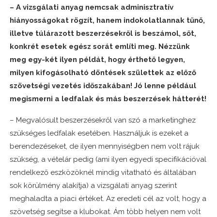
– A vizsgálati anyag nemcsak adminisztratív
hiányosságokat rögzít, hanem indokolatlannak tűnő,
illetve túlárazott beszerzésekről is beszámol, sőt,
konkrét esetek egész sorát említi meg. Nézzünk
meg egy-két ilyen példát, hogy érthető legyen,
milyen kifogásolható döntések születtek az előző
szövetségi vezetés időszakában! Jó lenne például
megismerni a ledfalak és más beszerzések hátterét!
– Megvalósult beszerzésekről van szó a marketinghez
szükséges ledfalak esetében. Használjuk is ezeket a
berendezéseket, de ilyen mennyiségben nem volt rájuk
szükség, a vételár pedig (ami ilyen egyedi specifikációval
rendelkező eszközöknél mindig vitatható és általában
sok körülmény alakítja) a vizsgálati anyag szerint
meghaladta a piaci értéket. Az eredeti cél az volt, hogy a
szövetség segítse a klubokat. Ám több helyen nem volt