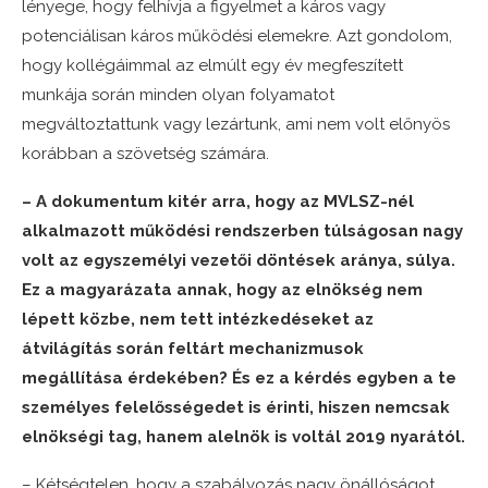
lényege, hogy felhívja a figyelmet a káros vagy
potenciálisan káros működési elemekre. Azt gondolom,
hogy kollégáimmal az elmúlt egy év megfeszített
munkája során minden olyan folyamatot
megváltoztattunk vagy lezártunk, ami nem volt előnyös
korábban a szövetség számára.
– A dokumentum kitér arra, hogy az MVLSZ-nél
alkalmazott működési rendszerben túlságosan nagy
volt az egyszemélyi vezetői döntések aránya, súlya.
Ez a magyarázata annak, hogy az elnökség nem
lépett közbe, nem tett intézkedéseket az
átvilágítás során feltárt mechanizmusok
megállítása érdekében? És ez a kérdés egyben a te
személyes felelősségedet is érinti, hiszen nemcsak
elnökségi tag, hanem alelnök is voltál 2019 nyarától.
– Kétségtelen, hogy a szabályozás nagy önállóságot