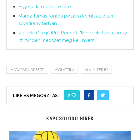
Egy spliti fotó története
Märcz Tamás fontos posztra került az állami
sportirányításban
Zalánki Gergő (Pro Recco): “Mindenki tudja, hogy
itt minden meccset meg kell nyerni”
MADARAS NORBERT
VÁRI ATTILA
VLV-INTERJÚ
0
LIKE ÉS MEGOSZTÁS
KAPCSOLÓDÓ HÍREK