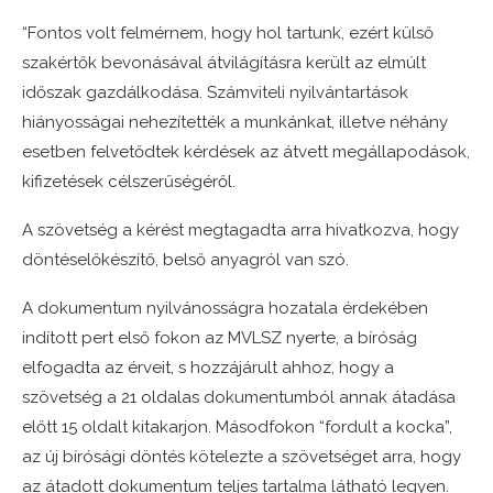
“Fontos volt felmérnem, hogy hol tartunk, ezért külső
szakértők bevonásával átvilágításra került az elmúlt
időszak gazdálkodása. Számviteli nyilvántartások
hiányosságai nehezítették a munkánkat, illetve néhány
esetben felvetődtek kérdések az átvett megállapodások,
kifizetések célszerűségéről.
A szövetség a kérést megtagadta arra hivatkozva, hogy
döntéselőkészítő, belső anyagról van szó.
A dokumentum nyilvánosságra hozatala érdekében
indított pert első fokon az MVLSZ nyerte, a bíróság
elfogadta az érveit, s hozzájárult ahhoz, hogy a
szövetség a 21 oldalas dokumentumból annak átadása
előtt 15 oldalt kitakarjon. Másodfokon “fordult a kocka”,
az új bírósági döntés kötelezte a szövetséget arra, hogy
az átadott dokumentum teljes tartalma látható legyen.