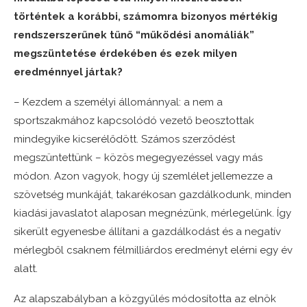
történtek a korábbi, számomra bizonyos mértékig
rendszerszerűnek tűnő “működési anomáliák”
megszüntetése érdekében és ezek milyen
eredménnyel jártak?
– Kezdem a személyi állománnyal: a nem a
sportszakmához kapcsolódó vezető beosztottak
mindegyike kicserélődött. Számos szerződést
megszüntettünk – közös megegyezéssel vagy más
módon. Azon vagyok, hogy új szemlélet jellemezze a
szövetség munkáját, takarékosan gazdálkodunk, minden
kiadási javaslatot alaposan megnézünk, mérlegelünk. Így
sikerült egyenesbe állítani a gazdálkodást és a negatív
mérlegből csaknem félmilliárdos eredményt elérni egy év
alatt.
Az alapszabályban a közgyűlés módosította az elnök