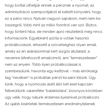
hogy bottal üthetjük ennek a pénznek a nyomát, az
adminisztráció szempontjából el kellett könyvelni, hogy
ez a pénz nincs. Nyilván nagyon sajnálom, mert nem kis
összegről, több mint 50 millió forintról van szó. Biztos,
hogy történt hiba, de minden apró részletéről még nincs
információnk. Egyébként azóta is voltak hasonló
próbálkozások, érkezett a szövetséghez olyan email,
amely az én aláírásommal kért sürgős átutalást, a
nevemre létrehozott emailcímről, ami “természetesen”
nem az enyém. Több ilyen próbálkozással is
szembesülünk, havonta egy-kettővel – más elnökségi
tag “nevében” is próbáltak pénzt kicsalni tőlünk. Úgy
tűnik, hogy a nyomozás alatt álló két eset kapcsán
felkerültünk valamiféle “baleklistára”, bizonyos körökben
úgy vélik, hogy nálunk érdemes ilyesmivel próbálkozni.
Az újabb kísérletek természetesen eredménytelenek