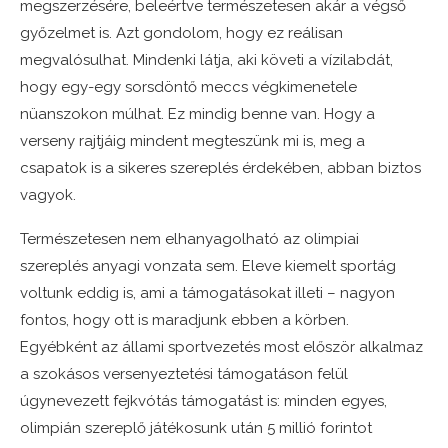
megszerzésére, beleértve természetesen akár a végső
győzelmet is. Azt gondolom, hogy ez reálisan
megvalósulhat. Mindenki látja, aki követi a vízilabdát,
hogy egy-egy sorsdöntő meccs végkimenetele
nüanszokon múlhat. Ez mindig benne van. Hogy a
verseny rajtjáig mindent megteszünk mi is, meg a
csapatok is a sikeres szereplés érdekében, abban biztos
vagyok.
Természetesen nem elhanyagolható az olimpiai
szereplés anyagi vonzata sem. Eleve kiemelt sportág
voltunk eddig is, ami a támogatásokat illeti – nagyon
fontos, hogy ott is maradjunk ebben a körben.
Egyébként az állami sportvezetés most először alkalmaz
a szokásos versenyeztetési támogatáson felül
úgynevezett fejkvótás támogatást is: minden egyes,
olimpián szereplő játékosunk után 5 millió forintot