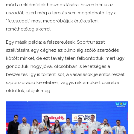
mód a reklámfalak hasznosítására, hiszen bérlik az
uszodát, ezért még a tárolás sem megoldható. Így a
“felesleget” most megpróbáljuk értékesíteni,
remélhetőleg sikerrel.
Egy másik példa: a felszerelések. Sportruházat
szállítására egy céghez az olimpiáig szóló szerződés
kötött minket, de ezt tavaly télen felbontottuk, mert úgy
gondoltuk, hogy jóval olcsóbban is lehetséges a
beszerzés. Igy is történt, sőt, a vásárlások jelentős részét
szponzoráció keretében, vagyis reklámokért cserébe
oldottuk, oldjuk meg.