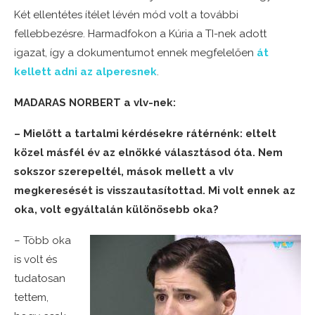
Két ellentétes ítélet lévén mód volt a további
fellebbezésre. Harmadfokon a Kúria a TI-nek adott
igazat, így a dokumentumot ennek megfelelően
át
kellett adni az alperesnek
.
MADARAS NORBERT a vlv-nek:
– Mielőtt a tartalmi kérdésekre rátérnénk: eltelt
közel másfél év az elnökké választásod óta. Nem
sokszor szerepeltél, mások mellett a vlv
megkeresését is visszautasítottad. Mi volt ennek az
oka, volt egyáltalán különösebb oka?
– Több oka
is volt és
tudatosan
tettem,