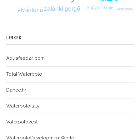
Angyal Dániel
zalánki gergő
vlv-interjú
Vámos Márton
LINKEK
Aquafeed24.com
Total Waterpolo
Dance.hr
Waterpoloitaly
Vaterpolovesti
WaterpoloDevelopmentWorld