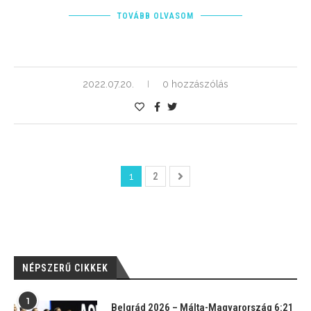
TOVÁBB OLVASOM
2022.07.20.
0 hozzászólás
1
2
NÉPSZERŰ CIKKEK
1
Belgrád 2026 – Málta-Magyarország 6:21