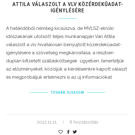
ATTILA VÁLASZOLT A VLV KÖZÉRDEKŰADAT-
IGÉNYLÉSÉRE
A határidőből némileg kicsúszva, de MVLSZ-elnöki
időszakának utolsó(!) teljes munkanapján Vári Attila
válaszolt a vlv hivatalosan benyújtott közérdekűadat-
igénylésére a szövetség megkárosítása, a részben
duplán kifizetett szállásköltségek ügyében. Ismertetjük
az előzményeket, közöljük a kérdéseinkre kapott választ
és megpróbáljuk értelmezni is az új információkat.
TOVÁBB OLVASOM
2022.11.21.
6 hozzászólás