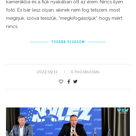
kamerákba és a fiúk nyakában ott az érem. Nincs ilyen
fotó. És bár lesz olyan, akinek nem fog tetszeni, most
megírjuk, szóvá tesszük, “megkifogásoljuk”, hogy miért
nincs.
TOVÁBB OLVASOM
2022.09.11.
0 hozzászólás