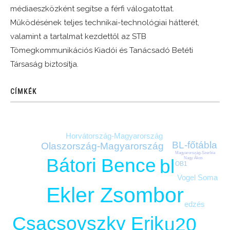
médiaeszközként segítse a férfi válogatottat.
Működésének teljes technikai-technológiai hátterét,
valamint a tartalmat kezdettől az STB
Tömegkommunikációs Kiadói és Tanácsadó Betéti
Társaság biztosítja.
CÍMKÉK
Horvátország-Magyarország
BL-főtábla
Olaszország-Magyarország
Magyarország-Szerbia
Bátori Bence
Nagy Ákos
bl
OB1
Vogel Soma
Ekler Zsombor
edzés
Csacsovszky Erik
u20