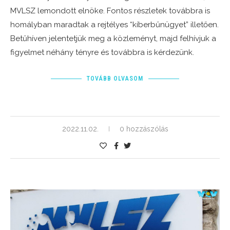
MVLSZ lemondott elnöke. Fontos részletek továbbra is
homályban maradtak a rejtélyes “kíberbűnügyet” illetően.
Betűhíven jelentetjük meg a közleményt, majd felhívjuk a
figyelmet néhány tényre és továbbra is kérdezünk.
TOVÁBB OLVASOM
2022.11.02.
0 hozzászólás