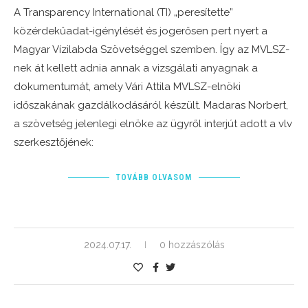
A Transparency International (TI) „peresítette”
közérdekűadat-igénylését és jogerősen pert nyert a
Magyar Vízilabda Szövetséggel szemben. Így az MVLSZ-
nek át kellett adnia annak a vizsgálati anyagnak a
dokumentumát, amely Vári Attila MVLSZ-elnöki
időszakának gazdálkodásáról készült. Madaras Norbert,
a szövetség jelenlegi elnöke az ügyről interjút adott a vlv
szerkesztőjének:
TOVÁBB OLVASOM
2024.07.17.
0 hozzászólás