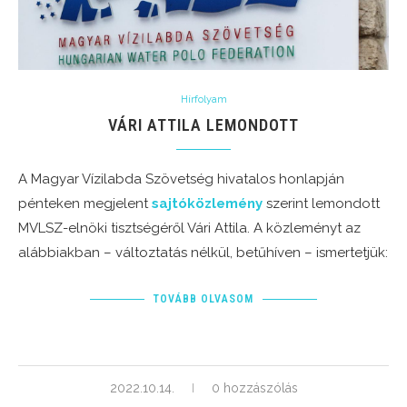
Hírfolyam
VÁRI ATTILA LEMONDOTT
A Magyar Vízilabda Szövetség hivatalos honlapján
pénteken megjelent
sajtóközlemény
szerint lemondott
MVLSZ-elnöki tisztségéről Vári Attila. A közleményt az
alábbiakban – változtatás nélkül, betűhíven – ismertetjük:
TOVÁBB OLVASOM
2022.10.14.
0 hozzászólás