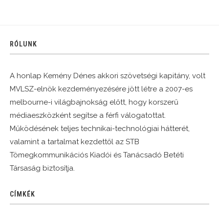
RÓLUNK
A honlap Kemény Dénes akkori szövetségi kapitány, volt
MVLSZ-elnök kezdeményezésére jött létre a 2007-es
melbourne-i világbajnokság előtt, hogy korszerű
médiaeszközként segítse a férfi válogatottat.
Működésének teljes technikai-technológiai hátterét,
valamint a tartalmat kezdettől az STB
Tömegkommunikációs Kiadói és Tanácsadó Betéti
Társaság biztosítja.
CÍMKÉK