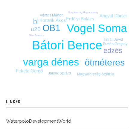
Horvátország-Magyarország
Angyal Dániel
Vámos Márton
Erdélyi Balázs
bl
Konarik Ákos
Vogel Soma
OB1
u20
Ekler Zsombor
Tátrai Dávid
Bátori Bence
Burián Gergely
edzés
varga dénes
ötméteres
Fekete Gergő
Jansik Szilárd
Magyarország-Szerbia
LINKEK
WaterpoloDevelopmentWorld