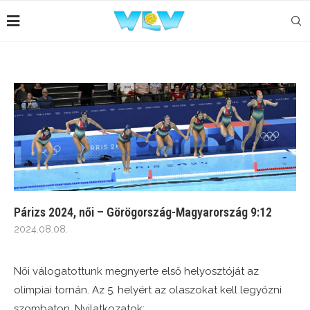
Párizs 2024, női – Görögország-Magyarország 9:12
2024.08.08.
Női válogatottunk megnyerte első helyosztóját az
olimpiai tornán. Az 5. helyért az olaszokat kell legyőzni
szombaton. Nyilatkozatok: