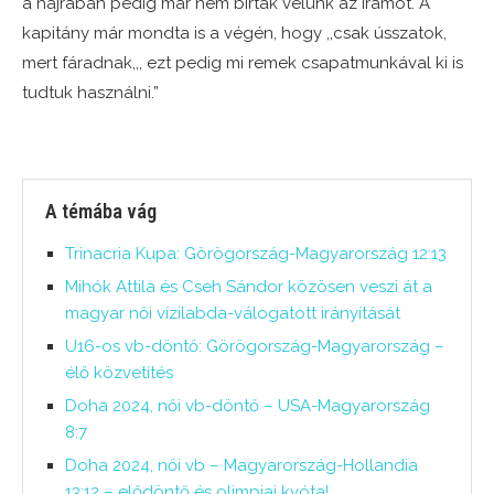
a hajrában pedig már nem bírták velünk az iramot. A
kapitány már mondta is a végén, hogy ,,csak ússzatok,
mert fáradnak,,, ezt pedig mi remek csapatmunkával ki is
tudtuk használni.”
A témába vág
Trinacria Kupa: Görögország-Magyarország 12:13
Mihók Attila és Cseh Sándor közösen veszi át a
magyar női vízilabda-válogatott irányítását
U16-os vb-döntő: Görögország-Magyarország –
élő közvetítés
Doha 2024, női vb-döntő – USA-Magyarország
8:7
Doha 2024, női vb – Magyarország-Hollandia
13:12 – elődöntő és olimpiai kvóta!