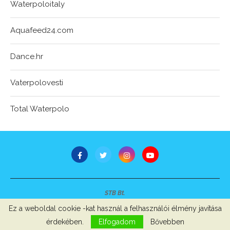
Waterpoloitaly
Aquafeed24.com
Dance.hr
Vaterpolovesti
Total Waterpolo
STB Bt.
Minden jog fenntartva © 2007-2022
Ez a weboldal cookie -kat használ a felhasználói élmény javítása
Szerzői jogok, adatvédelem
-
Impresszum
érdekében.
Elfogadom
Bővebben