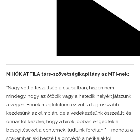
MIHÓK ATTILA társ-szövetségikapitány az MTI-nek:
“Nagy volt a feszültség a csapatban, hiszen nem
mindegy, hogy az ötödik vagy a hetedik helyért játszunk
a végén. Ennek megfelelően ez volt a legrosszabb
kezdésünk az olimpián, de a védekezésünk összeállt, és
onnantól kezdve, hogy a bírók jobban engedték a
besegítéseket a centernek, tudtunk fordítani” – mondta a
szakember, aki beszélt a címvédő amerikaiaktól