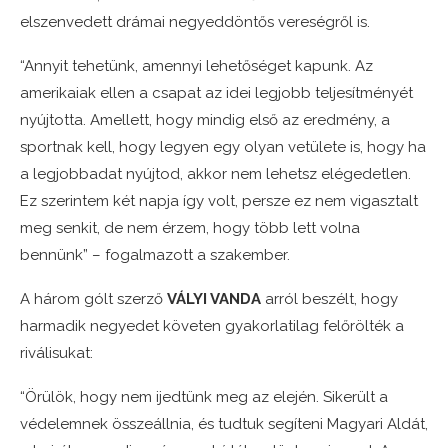
elszenvedett drámai negyeddöntős vereségről is.
“Annyit tehetünk, amennyi lehetőséget kapunk. Az
amerikaiak ellen a csapat az idei legjobb teljesítményét
nyújtotta. Amellett, hogy mindig első az eredmény, a
sportnak kell, hogy legyen egy olyan vetülete is, hogy ha
a legjobbadat nyújtod, akkor nem lehetsz elégedetlen.
Ez szerintem két napja így volt, persze ez nem vigasztalt
meg senkit, de nem érzem, hogy több lett volna
bennünk” – fogalmazott a szakember.
A három gólt szerző
VÁLYI VANDA
arról beszélt, hogy
harmadik negyedet követen gyakorlatilag felőrölték a
riválisukat:
“Örülök, hogy nem ijedtünk meg az elején. Sikerült a
védelemnek összeállnia, és tudtuk segíteni Magyari Aldát,