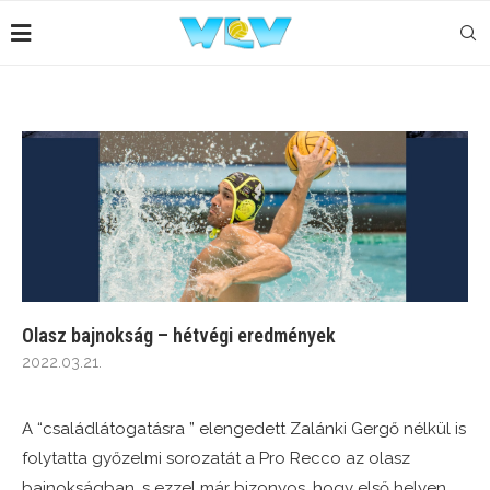
Olasz bajnokság – hétvégi eredmények
2022.03.21.
A “családlátogatásra ” elengedett Zalánki Gergő nélkül is
folytatta győzelmi sorozatát a Pro Recco az olasz
bajnokságban, s ezzel már bizonyos, hogy első helyen