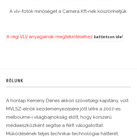
A vlv-fotók minőségét a Camera Kft-nek köszönhetjük.
A régi VLV anyagainak megtekintéséhez
!
kattintson ide
RÓLUNK
A honlap Kemény Dénes akkori szövetségi kapitány, volt
MVLSZ-elnök kezdeményezésére jött létre a 2007-es
melbourne-i világbajnokság előtt, hogy korszerű
médiaeszközként segítse a férfi válogatottat.
Működésének teljes technikai-technológiai hátterét,