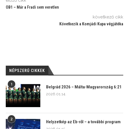
előző cikk
OB1 – Már a Fradi sem veretlen
következő cikk
Következik a Komjádi Kupa végjátéka
NÉPSZERŰ CIKKEK
1
Belgrád 2026 – Málta-Magyarország 6:21
2026.01.14.
2
Helyzetkép az Eb-ről – a további program
2026.01.15.