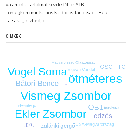
valamint a tartalmat kezdettől az STB
Tömegkommunikációs Kiadói és Tanácsadó Betéti
Társaság biztosítja.
CÍMKÉK
Magyarország-Olaszország
OSC-FTC
Vogel Soma
Vigvári Vendel
ötméteres
Bátori Bence
bl
Vismeg Zsombor
OB1
vlv-interjú
Eurokupa
Ekler Zsombor
edzés
u20
USA-Magyarország
zalánki gergő