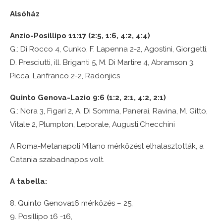
Alsóház
Anzio-Posillipo 11:17 (2:5, 1:6, 4:2, 4:4)
G.: Di Rocco 4, Cunko, F. Lapenna 2-2, Agostini, Giorgetti,
D. Presciutti, ill. Briganti 5, M. Di Martire 4, Abramson 3,
Picca, Lanfranco 2-2, Radonjics
Quinto Genova-Lazio 9:6 (1:2, 2:1, 4:2, 2:1)
G.: Nora 3, Figari 2, A. Di Somma, Panerai, Ravina, M. Gitto,
Vitale 2, Plumpton, Leporale, Augusti,Checchini
A Roma-Metanapoli Milano mérkőzést elhalasztották, a
Catania szabadnapos volt.
A tabella:
8. Quinto Genova16 mérkőzés – 25,
9. Posillipo 16 -16,