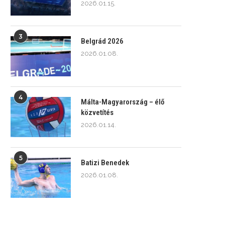
2026.01.15.
3
Belgrád 2026
2026.01.08.
4
Málta-Magyarország – élő
közvetítés
2026.01.14.
5
Batizi Benedek
2026.01.08.