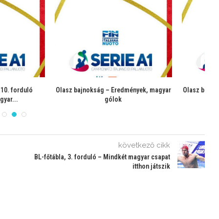
ág – Eredmények, magyar
Olasz bajnokság – eredmények, magyar
Ol
gólok
gólok
következő cikk
BL-főtábla, 3. forduló – Mindkét magyar csapat
itthon játszik