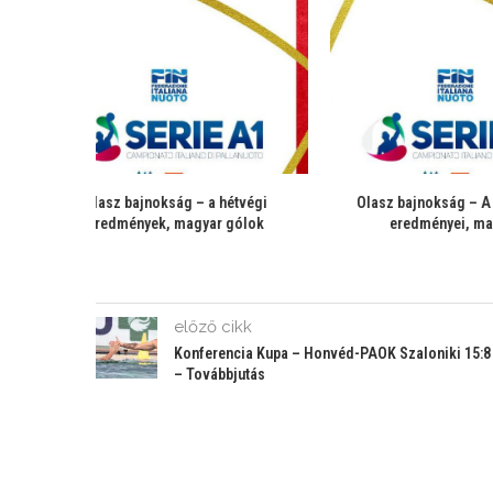
hétvégi
Olasz bajnokság – A 10. forduló
Olasz bajnoks
 gólok
eredményei, magyar...
előző cikk
Konferencia Kupa – Honvéd-PAOK Szaloniki 15:8
– Továbbjutás