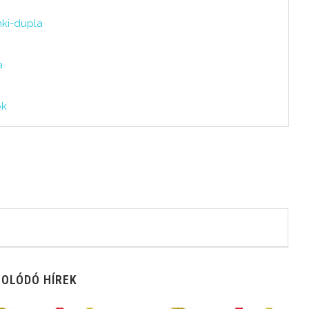
nki-dupla
a
ok
OLÓDÓ HÍREK