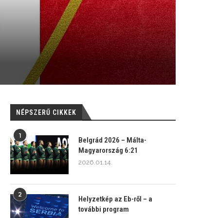
NÉPSZERŰ CIKKEK
1
Belgrád 2026 – Málta-
Magyarország 6:21
2026.01.14.
2
Helyzetkép az Eb-ről – a
további program