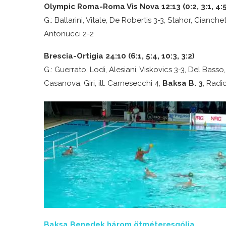
Olympic Roma-Roma Vis Nova 12:13 (0:2, 3:1, 4:5,
G.: Ballarini, Vitale, De Robertis 3-3, Stahor, Cianchet
Antonucci 2-2
Brescia-Ortigia 24:10 (6:1, 5:4, 10:3, 3:2)
G.: Guerrato, Lodi, Alesiani, Viskovics 3-3, Del Basso
Casanova, Giri, ill. Carnesecchi 4,
Baksa B. 3
, Radi
Baksa Benedek három ötméteresgólja