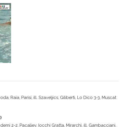
da, Raia, Parisi, ill. Szaveljics, Giliberti, Lo Dico 3-3, Muscat
)
ndemi 2-2, Pacaljev, Iocchi Gratta, Mirarchi, ill. Gambacciani,