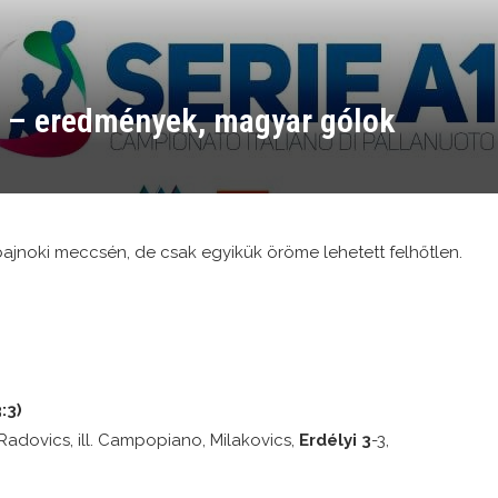
ó – eredmények, magyar gólok
 bajnoki meccsén, de csak egyikük öröme lehetett felhőtlen.
:3)
 Radovics, ill. Campopiano, Milakovics,
Erdélyi 3
-3,