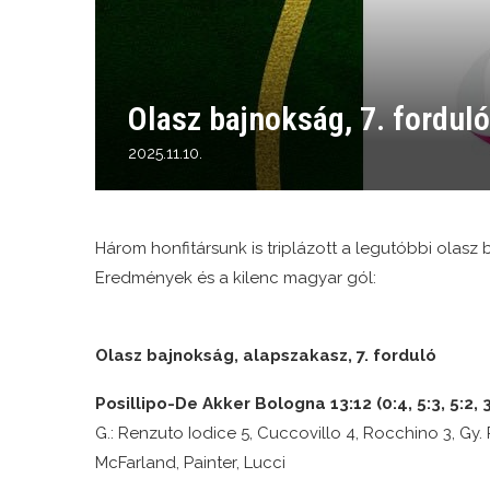
Olasz bajnokság, 7. fordul
2025.11.10.
Három honfitársunk is triplázott a legutóbbi olasz
Eredmények és a kilenc magyar gól:
Olasz bajnokság, alapszakasz, 7. forduló
Posillipo-De Akker Bologna 13:12 (0:4, 5:3, 5:2, 3
G.: Renzuto Iodice 5, Cuccovillo 4, Rocchino 3, Gy.
McFarland, Painter, Lucci