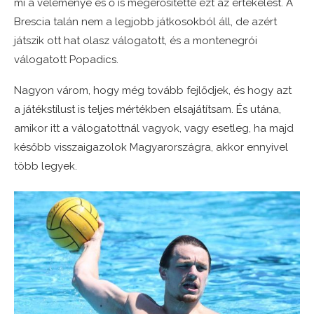
mi a véleménye és ő is megerősítette ezt az értékelést. A
Brescia talán nem a legjobb játkosokból áll, de azért
játszik ott hat olasz válogatott, és a montenegrói
válogatott Popadics.
Nagyon várom, hogy még tovább fejlődjek, és hogy azt
a játékstílust is teljes mértékben elsajátítsam. És utána,
amikor itt a válogatottnál vagyok, vagy esetleg, ha majd
később visszaigazolok Magyarországra, akkor ennyivel
több legyek.