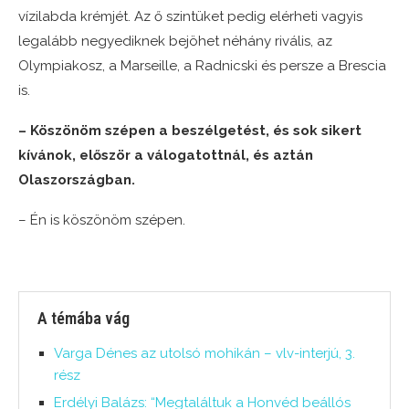
vízilabda krémjét. Az ő szintüket pedig elérheti vagyis
legalább negyediknek bejöhet néhány rivális, az
Olympiakosz, a Marseille, a Radnicski és persze a Brescia
is.
– Köszönöm szépen a beszélgetést, és sok sikert
kívánok, először a válogatottnál, és aztán
Olaszországban.
– Én is köszönöm szépen.
A témába vág
Varga Dénes az utolsó mohikán – vlv-interjú, 3.
rész
Erdélyi Balázs: “Megtaláltuk a Honvéd beállós