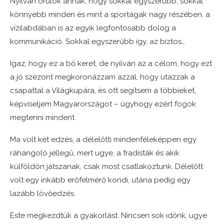
Nyilván örülök annak, hogy sokkal egyszerűbb, sokkal
könnyebb minden és mint a sportágak nagy részében, a
vízilabdában is az egyik legfontosabb dolog a
kommunikáció. Sokkal egyszerűbb így, az biztos…
Igaz, hogy ez a bő keret, de nyilván az a célom, hogy ezt
a jó szezont megkoronázzam azzal, hogy utazzak a
csapattal a Világkupára, és ott segítsem a többieket,
képviseljem Magyarországot – úgyhogy ezért fogok
megtenni mindent.
Ma volt két edzés, a délelőtti mindenféleképpen egy
ráhangoló jellegű, mert ugye, a fradisták és akik
külföldön játszanak, csak most csatlakoztunk. Délelőtt
volt egy inkább erőfelmérő kondi, utána pedig egy
lazább lövőedzés.
Este megkezdtük a gyakorlást. Nincsen sok időnk, ugye