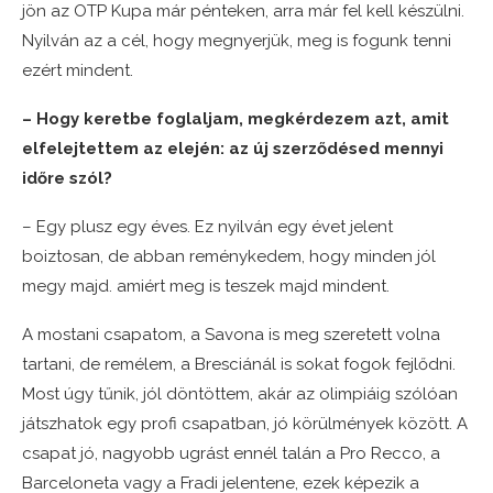
jön az OTP Kupa már pénteken, arra már fel kell készülni.
Nyilván az a cél, hogy megnyerjük, meg is fogunk tenni
ezért mindent.
– Hogy keretbe foglaljam, megkérdezem azt, amit
elfelejtettem az elején: az új szerződésed mennyi
időre szól?
– Egy plusz egy éves. Ez nyilván egy évet jelent
boiztosan, de abban reménykedem, hogy minden jól
megy majd. amiért meg is teszek majd mindent.
A mostani csapatom, a Savona is meg szeretett volna
tartani, de remélem, a Bresciánál is sokat fogok fejlődni.
Most úgy tűnik, jól döntöttem, akár az olimpiáig szólóan
játszhatok egy profi csapatban, jó körülmények között. A
csapat jó, nagyobb ugrást ennél talán a Pro Recco, a
Barceloneta vagy a Fradi jelentene, ezek képezik a