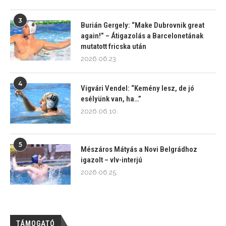
3
Burián Gergely: “Make Dubrovnik great
again!” – Átigazolás a Barcelonetának
mutatott fricska után
2026.06.23.
4
Vigvári Vendel: “Kemény lesz, de jó
esélyünk van, ha…”
2026.06.10.
5
Mészáros Mátyás a Novi Belgrádhoz
igazolt – vlv-interjú
2026.06.25.
TÁMOGATÓ