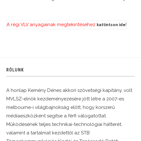
A régi VLV anyagainak megtekintéséhez
!
kattintson ide
RÓLUNK
A honlap Kemény Dénes akkori szövetségi kapitány, volt
MVLSZ-elnök kezdeményezésére jött létre a 2007-es
melbourne-i világbajnokság előtt, hogy korszerű
médiaeszközként segítse a férfi válogatottat.
Működésének teljes technikai-technológiai hátterét,
valamint a tartalmat kezdettől az STB