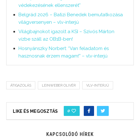
védekezésének ellenszerét”
Belgrád 2026 – Batizi Benedek bemutatkozása
világversenyen – vlv-interjú
Világbajnokot igazolt a KSI – Szivós Márton
vízbe száll az OB1B-ben!
Hosnyánszky Norbert: “Van feladatom és
hasznosnak érzem magam!” – vlv-interjú
ÁTIGAZOLÁS
LEINWEBER OLIVÉR
VLV-INTERJÚ
0
LIKE ÉS MEGOSZTÁS
KAPCSOLÓDÓ HÍREK