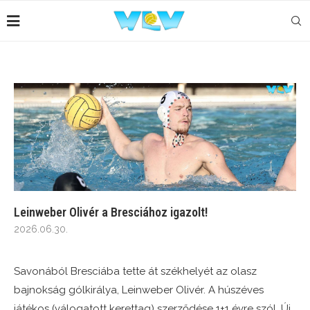
Leinweber Olivér a Bresciához igazolt!
2026.06.30.
Savonából Bresciába tette át székhelyét az olasz
bajnokság gólkirálya, Leinweber Olivér. A húszéves
játékos (válogatott kerettag) szerződése 1+1 évre szól. Új