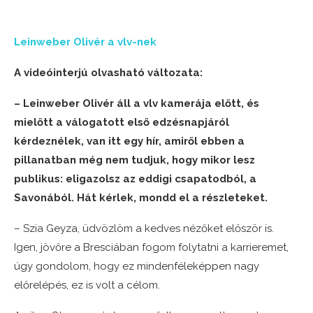
Leinweber Olivér a vlv-nek
A videóinterjú olvasható változata:
– Leinweber Olivér áll a vlv kamerája előtt, és
mielőtt a válogatott első edzésnapjáról
kérdeznélek, van itt egy hír, amiről ebben a
pillanatban még nem tudjuk, hogy mikor lesz
publikus: eligazolsz az eddigi csapatodból, a
Savonából. Hát kérlek, mondd el a részleteket.
– Szia Geyza, üdvözlöm a kedves nézőket először is.
Igen, jövőre a Bresciában fogom folytatni a karrieremet,
úgy gondolom, hogy ez mindenféleképpen nagy
előrelépés, ez is volt a célom.