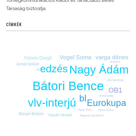
Tömegkommunikációs Kiadói és Tanácsadó Betéti
Társaság biztosítja.
CÍMKÉK
varga dénes
Vogel Soma
Fekete Gergő
ötméteres
Jansik Szilárd
edzés
Nagy Ádám
u20
olasz bajnokság
Bátori Bence
OB1
bl
élő közvetítés
vlv-interjú
Eurokupa
Vigvári Vince
Vámos Márton
Balogh Botond
Vigvári Vendel
Magyarország-Szerbia