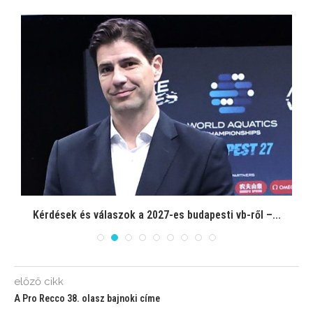
”
Kérdések és válaszok a 2027-es budapesti vb-ről –...
M
előző cikk
A Pro Recco 38. olasz bajnoki címe