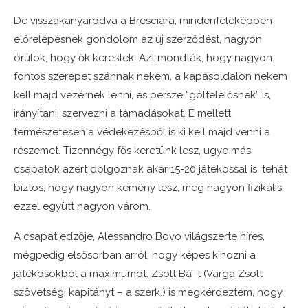
De visszakanyarodva a Bresciára, mindenféleképpen
előrelépésnek gondolom az új szerződést, nagyon
örülök, hogy ők kerestek. Azt mondták, hogy nagyon
fontos szerepet szánnak nekem, a kapásoldalon nekem
kell majd vezérnek lenni, és persze “gólfelelősnek” is,
irányítani, szervezni a támadásokat. E mellett
természetesen a védekezésből is ki kell majd venni a
részemet. Tizennégy fős keretünk lesz, ugye más
csapatok azért dolgoznak akár 15-20 játékossal is, tehát
biztos, hogy nagyon kemény lesz, meg nagyon fizikális,
ezzel együtt nagyon várom.
A csapat edzője, Alessandro Bovo világszerte híres,
mégpedig elsősorban arról, hogy képes kihozni a
játékosokból a maximumot. Zsolt Bá’-t (Varga Zsolt
szövetségi kapitányt – a szerk.) is megkérdeztem, hogy