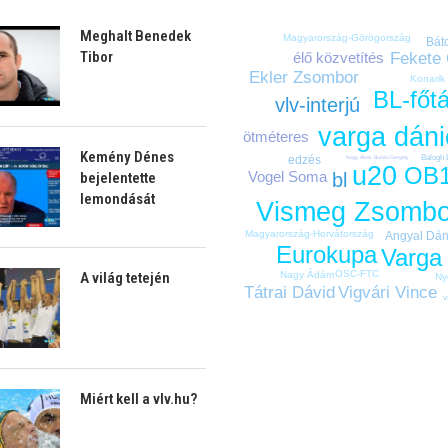
Meghalt Benedek
Magyarország-Görögország
Bát
Tibor
élő közvetítés
Fekete
Ekler Zsombor
Konarik
BL-főt
vlv-interjú
varga dáni
ötméteres
Kemény Dénes
Balogh 
edzés
Nagy Ákos
Burián Gergely
u20
OB
Vogel Soma
bl
bejelentette
lemondását
Vismeg Zsombo
Magyarország-Horvátország
Angyal Dán
Eurokupa
Varga 
OSC-FTC
A világ tetején
Nagy Ádám
Ny
Vigvári Vince
Tátrai Dávid
v
Miért kell a vlv.hu?