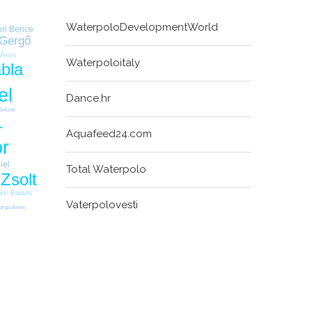
WaterpoloDevelopmentWorld
ori Bence
 Gergő
 Ákos
Waterpoloitaly
ábla
el
Dance.hr
Botond
1
Aquafeed24.com
r
iel
Total Waterpolo
Zsolt
éki Balázs
Vaterpolovesti
arga dénes