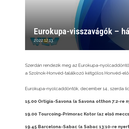
Eurokupa-visszavágók – hán
2022.12.13.
Szerdán rendezik meg az Eurokupa-nyolcaddöntők 
a Szolnok-Honvéd-találkozó kétgólos Honvéd-előn
Eurokupa-nyolcaddöntők, december 14., szerda (idő
15.00 Ortigia-Savona (a Savona otthon 7:2-re n
19.00 Tourcoing-Primorac Kotor (az első meccs
19.45 Barcelona-Sabac (a Sabac 13:10-re nyer