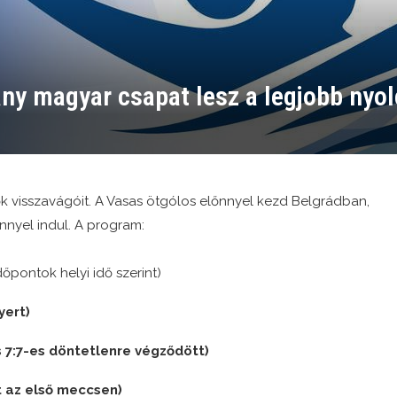
y magyar csapat lesz a legjobb nyolc
visszavágóit. A Vasas ötgólos előnnyel kezd Belgrádban,
nyel indul. A program:
pontok helyi idő szerint)
yert)
 7:7-es döntetlenre végződött)
t az első meccsen)