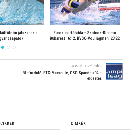
-főtábla – Szolnok-CN
Eurokupa-főtábla: Szolnokon játszik a
a 10:14, Buducsnoszty
CN Barcelona
gorica-BVSC 8:18
következő cikk
BL-forduló: FTC-Marseille, OSC-Spandau 04 –
előzetes
 CIKKEK
CÍMKÉK