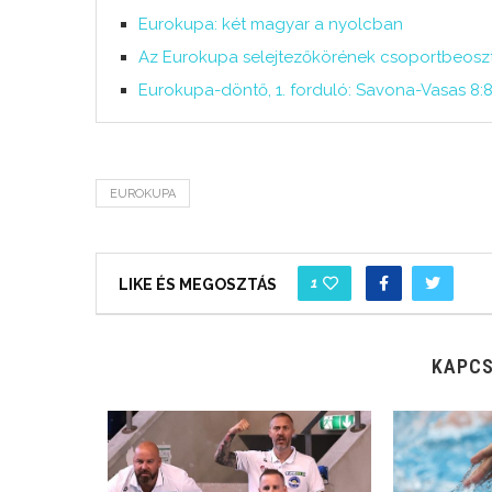
Eurokupa: két magyar a nyolcban
Az Eurokupa selejtezőkörének csoportbeosz
Eurokupa-döntő, 1. forduló: Savona-Vasas 8:
EUROKUPA
1
LIKE ÉS MEGOSZTÁS
KAPCS