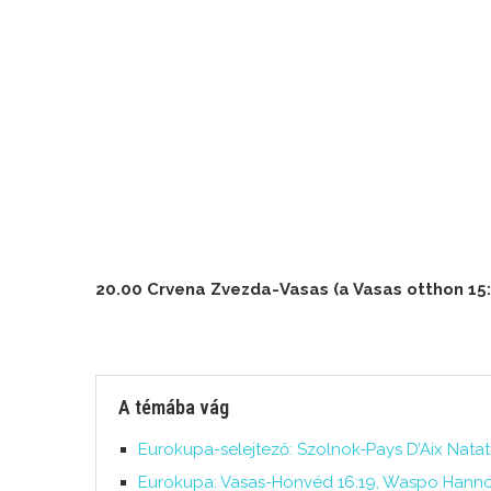
20.00 Crvena Z
vezda-Vasas (a Vasas otthon 15:
A témába vág
Eurokupa-selejtező: Szolnok-Pays D’Aix Natat
Eurokupa: Vasas-Honvéd 16:19, Waspo Hanno