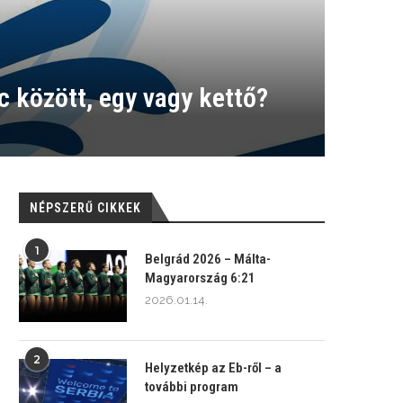
 között, egy vagy kettő?
NÉPSZERŰ CIKKEK
1
Belgrád 2026 – Málta-
Magyarország 6:21
2026.01.14.
2
Helyzetkép az Eb-ről – a
további program