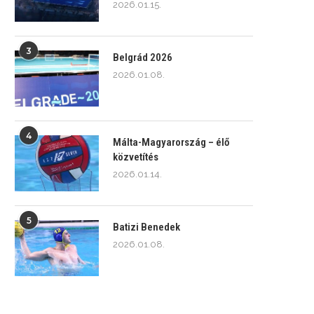
2026.01.15.
3
Belgrád 2026
2026.01.08.
4
Málta-Magyarország – élő
közvetítés
2026.01.14.
5
Batizi Benedek
2026.01.08.