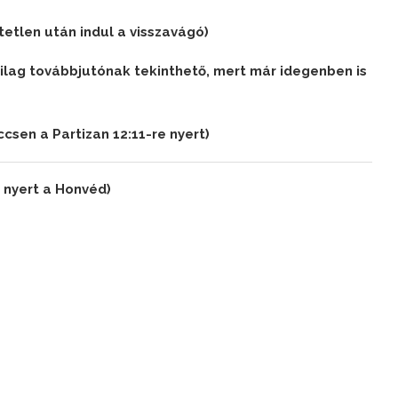
etlen után indul a visszavágó)
tilag továbbjutónak tekinthető, mert már idegenben is
csen a Partizan 12:11-re nyert)
 nyert a Honvéd)