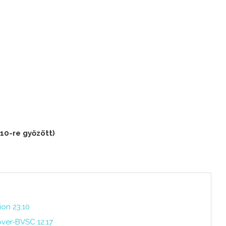
10-re győzött)
ion 23:10
ver-BVSC 12:17