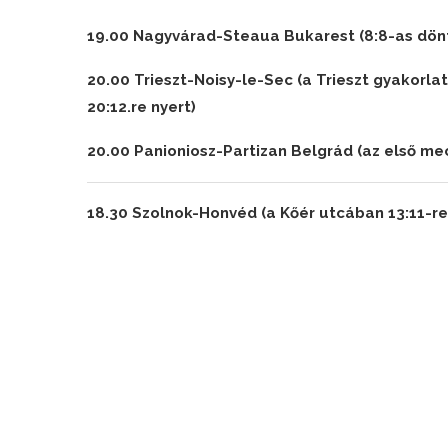
19.00 Nagyvárad-Steaua Bukarest (8:8-as dönt
20.00 Trieszt-Noisy-le-Sec (a Trieszt gyakorla
20:12.re nyert)
20.00 Panioniosz-Partizan Belgrád (az első mec
18.30 S
zolnok-Honvéd (a Kőér utcában 13:11-re