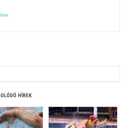
tása
8
OLÓDÓ HÍREK