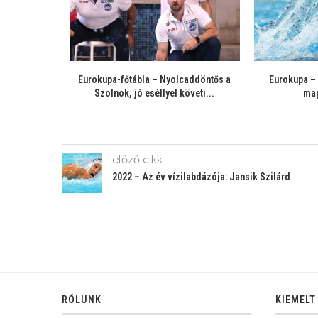
olnok-Dinamo
Hazai meccsek az Eurokupa csütörtöki
Eurokupa
liagmeni 23:22
fordulójában
Barcelon
Pod
előző cikk
2022 – Az év vízilabdázója: Jansik Szilárd
RÓLUNK
KIEMELT