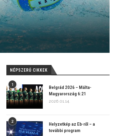
NÉPSZERŰ CIKKEK
1
Belgrád 2026 – Málta-
Magyarország 6:21
2026.01.14.
2
Helyzetkép az Eb-ről – a
további program