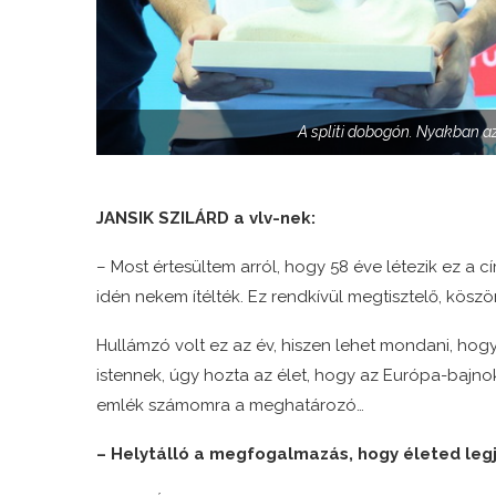
A spliti dobogón. Nyakban a
JANSIK SZILÁRD a vlv-nek:
– Most értesültem arról, hogy 58 éve létezik ez a c
idén nekem ítélték. Ez rendkívül megtisztelő, kösz
Hullámzó volt ez az év, hiszen lehet mondani, hog
istennek, úgy hozta az élet, hogy az Európa-bajno
emlék számomra a meghatározó…
– Helytálló a megfogalmazás, hogy életed leg