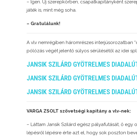
– Igen. Új szerepkörben, csapatkapitányként szer
játék is, mint még soha.
– Gratulálunk!
A vlv nemrégiben háromrészes interjúsorozatban “d
pólózás végét jelentő súlyos sérülésétől az idei spl
JANSIK SZILÁRD GYÖTRELMES DIADALÚTJ
JANSIK SZILÁRD GYÖTRELMES DIADALÚTJ
JANSIK SZILÁRD GYÖTRELMES DIADALÚTJ
VARGA ZSOLT szövetségi kapitány a vlv-nek:
– Láttam Jansik Szilárd egész pályafutását, ő egy 
lépésről lépésre érte azt el, hogy sok poszton bev