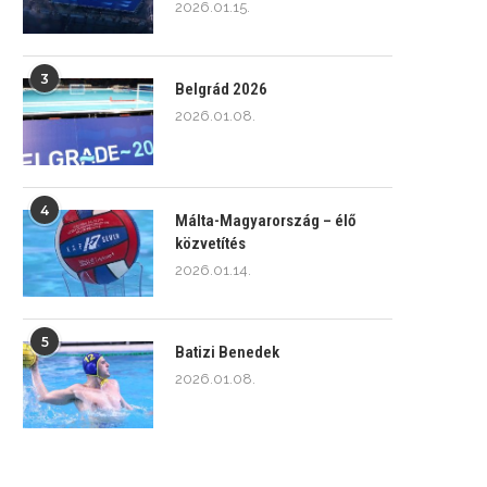
2026.01.15.
3
Belgrád 2026
2026.01.08.
4
Málta-Magyarország – élő
közvetítés
2026.01.14.
5
Batizi Benedek
2026.01.08.