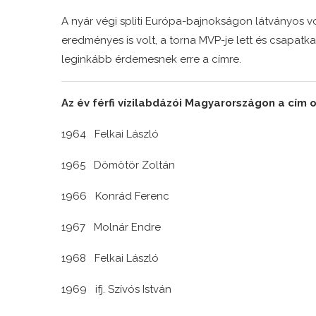
A nyár végi spliti Európa-bajnokságon látványos vo
eredményes is volt, a torna MVP-je lett és csapatkap
leginkább érdemesnek erre a címre.
Az év férfi vízilabdázói Magyarországon a cím 
1964 Felkai László
1965 Dömötör Zoltán
1966 Konrád Ferenc
1967 Molnár Endre
1968 Felkai László
1969 ifj. Szívós István