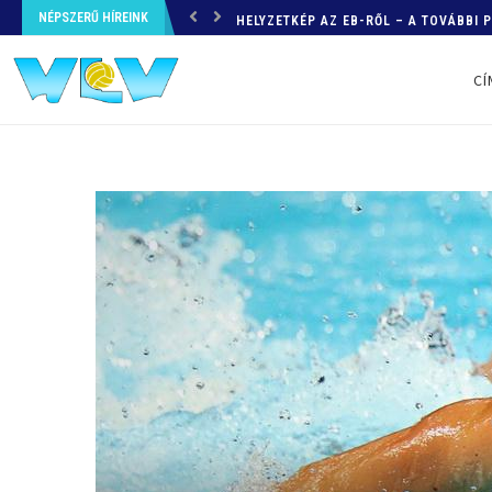
NÉPSZERŰ HÍREINK
HELYZETKÉP AZ EB-RŐL – A TOVÁBBI
CÍ