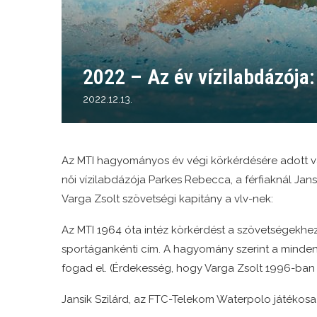
2022 – Az év vízilabdázója:
2022.12.13.
Az MTI hagyományos év végi körkérdésére adott v
női vízilabdázója Parkes Rebecca, a férfiaknál Jansi
Varga Zsolt szövetségi kapitány a vlv-nek:
Az MTI 1964 óta intéz körkérdést a szövetségekhez,
sportágankénti cím. A hagyomány szerint a mindenk
fogad el. (Érdekesség, hogy Varga Zsolt 1996-ban m
Jansik Szilárd, az FTC-Telekom Waterpolo játékosa