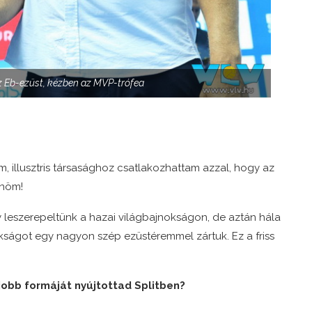
z Eb-ezüst, kézben az MVP-trófea
ím, illusztris társasághoz csatlakozhattam azzal, hogy az
önöm!
y leszerepeltünk a hazai világbajnokságon, de aztán hála
kságot egy nagyon szép ezüstéremmel zártuk. Ez a friss
jobb formáját nyújtottad Splitben?