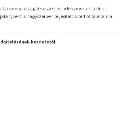
lt a szereplése, játékosként minden poszton feltűnt,
itányként is nagyszerűen teljesített. Ezért őt találtam a
odaítélésének kezdetétől: