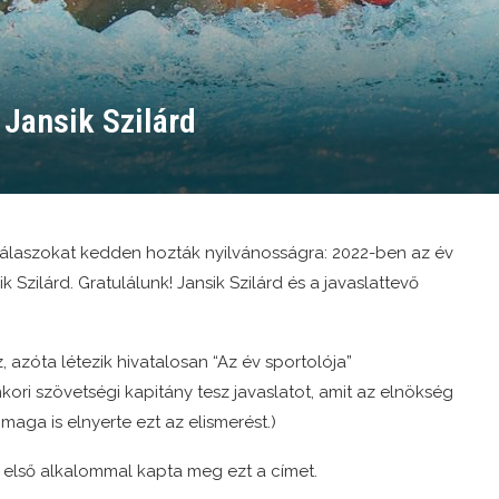
 Jansik Szilárd
álaszokat kedden hozták nyilvánosságra: 2022-ben az év
k Szilárd. Gratulálunk! Jansik Szilárd és a javaslattevő
 azóta létezik hivatalosan “Az év sportolója”
ori szövetségi kapitány tesz javaslatot, amit az elnökség
aga is elnyerte ezt az elismerést.)
 első alkalommal kapta meg ezt a címet.