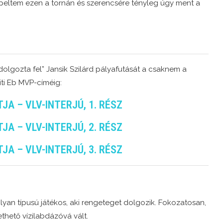
epeltem ezen a tornán és szerencsére tényleg úgy ment a
olgozta fel” Jansik Szilárd pályafutását a csaknem a
iti Eb MVP-címéig:
A – VLV-INTERJÚ, 1. RÉSZ
A – VLV-INTERJÚ, 2. RÉSZ
A – VLV-INTERJÚ, 3. RÉSZ
olyan típusú játékos, aki rengeteget dolgozik. Fokozatosan,
ethető vízilabdázóvá vált.