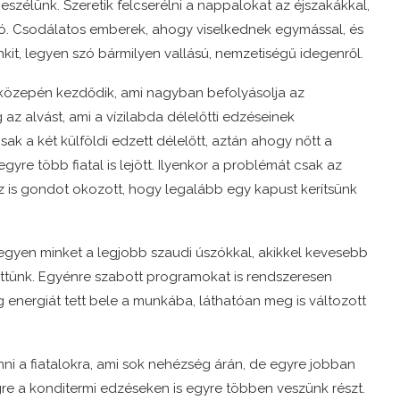
eszélünk. Szeretik felcserélni a nappalokat az éjszakákkal,
ló. Csodálatos emberek, ahogy viselkednek egymással, és
t, legyen szó bármilyen vallású, nemzetiségű idegenről.
 közepén kezdődik, ami nagyban befolyásolja az
az alvást, ami a vízilabda délelőtti edzéseinek
ak a két külföldi edzett délelőtt, aztán ahogy nőtt a
gyre több fiatal is lejött. Ilyenkor a problémát csak az
az is gondot okozott, hogy legalább egy kapust kerítsünk
egyen minket a legjobb szaudi úszókkal, akikkel kevesebb
ettünk. Egyénre szabott programokat is rendszeresen
energiát tett bele a munkába, láthatóan meg is változott
i a fiatalokra, ami sok nehézség árán, de egyre jobban
égre a konditermi edzéseken is egyre többen veszünk részt.