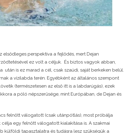
 elsődleges perspektíva a fejlődés, mert Dejan
erződtetésével ez volt a céljuk. És biztos vagyok abban,
 után is ez marad a cél, csak szaúdi, saját berkeken belül.
árnak a vízilabda terén. Egyébként az általános szempont
etik (természetesen az első itt is a labdarúgás), ezek
kkora a póló népszerűsége, mint Európában, de Dejan és
 felnőtt válogatott (csak utánpótlás), most próbálja
célja egy felnőtt válogatott kialakítása is. A szakmai
külföldi tapasztalatra és tudásra lesz szükségük a