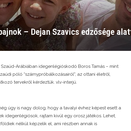
ajnok – Dejan Szavics edzősége alat
 a Szaúd-Arábiában idegenlégióskodó Boros Tamás – mint
szaúdi póló “szárnypróbálkozásairól”, az ottani életről,
kozó tervekről kérdeztük. vlv-interjú.
 még úgy is nagy dolog, hogy a tavalyi évhez képest esett a
k idegenlégiósok, rajtam kivül egy orosz játékos. Lehet,
öldiek nélkül képzelik el, ami részben annak is