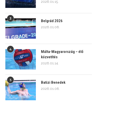
2026.01.15.
3
Belgrád 2026
2026.01.08.
4
Málta-Magyarország – élő
közvetítés
2026.01.14.
5
Batizi Benedek
2026.01.08.