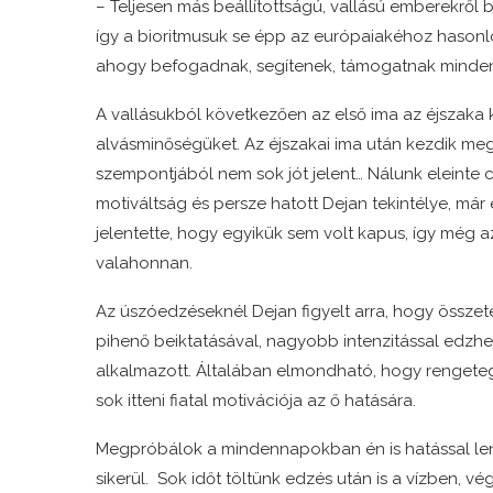
– Teljesen más beállítottságú, vallású emberekről b
így a bioritmusuk se épp az európaiakéhoz hason
ahogy befogadnak, segítenek, támogatnak mindenki
A vallásukból következően az első ima az éjszaka
alvásminőségüket. Az éjszakai ima után kezdik meg 
szempontjából nem sok jót jelent… Nálunk eleinte cs
motiváltság és persze hatott Dejan tekintélye, már e
jelentette, hogy egyikük sem volt kapus, így még 
valahonnan.
Az úszóedzéseknél Dejan figyelt arra, hogy összet
pihenő beiktatásával, nagyobb intenzitással edzh
alkalmazott. Általában elmondható, hogy rengeteg 
sok itteni fiatal motivációja az ő hatására.
Megpróbálok a mindennapokban én is hatással lenn
sikerül. Sok időt töltünk edzés után is a vízben, v