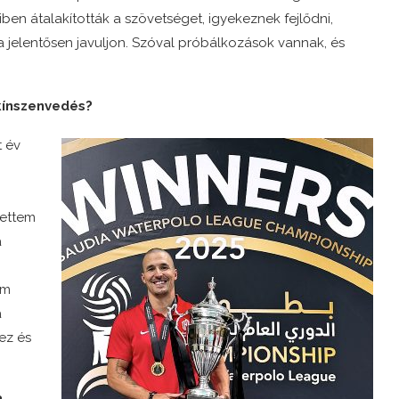
n átalakították a szövetséget, igyekeznek fejlődni,
 jelentősen javuljon. Szóval próbálkozások vannak, és
kínszenvedés?
 év
hettem
a
em
a
ez és