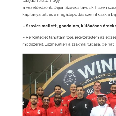
tulajdonítható, hogy
a vezetőedzőnk, Dejan Szavics távozik, hiszen sz
kapitánya lett és a megállapodás szerint csak a ba
– Szavics mellett, gondolom, különösen érdeke
– Rengeteget tanultam tőle, jegyzeteltem az edzés
módszereit. Eszméletlen a szakmai tudása, de hát, 