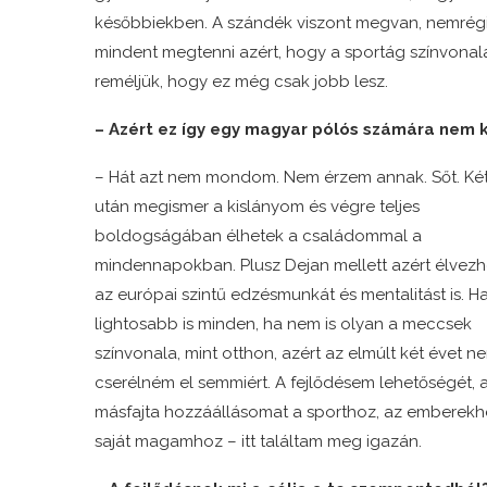
későbbiekben. A szándék viszont megvan, nemrégibe
mindent megtenni azért, hogy a sportág színvonala
reméljük, hogy ez még csak jobb lesz.
– Azért ez így egy magyar pólós számára nem 
– Hát azt nem mondom. Nem érzem annak. Sőt. Két
után megismer a kislányom és végre teljes
boldogságában élhetek a családommal a
mindennapokban. Plusz Dejan mellett azért élvez
az európai szintű edzésmunkát és mentalitást is. H
lightosabb is minden, ha nem is olyan a meccsek
színvonala, mint otthon, azért az elmúlt két évet n
cserélném el semmiért. A fejlődésem lehetőségét, 
másfajta hozzáállásomat a sporthoz, az emberekh
saját magamhoz – itt találtam meg igazán.