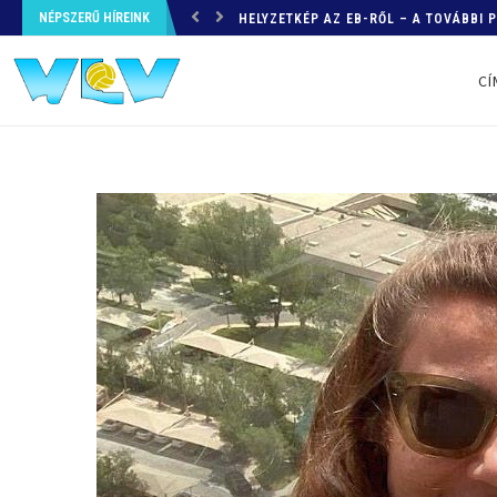
NÉPSZERŰ HÍREINK
HELYZETKÉP AZ EB-RŐL – A TOVÁBBI
CÍ