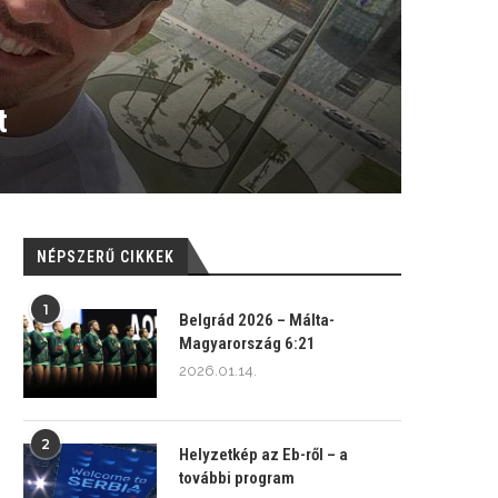
t
NÉPSZERŰ CIKKEK
1
Belgrád 2026 – Málta-
Magyarország 6:21
2026.01.14.
2
Helyzetkép az Eb-ről – a
további program