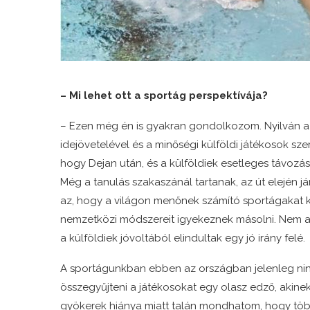
– Mi lehet ott a sportág perspektívája?
– Ezen még én is gyakran gondolkozom. Nyilván az
idejövetelével és a minőségi külföldi játékosok sz
hogy Dejan után, és a külföldiek esetleges távozása
Még a tanulás szakaszánál tartanak, az út elején j
az, hogy a világon menőnek számító sportágakat köv
nemzetközi módszereit igyekeznek másolni. Nem a
a külföldiek jóvoltából elindultak egy jó irány felé.
A sportágunkban ebben az országban jelenleg nincs
összegyűjteni a játékosokat egy olasz edző, akinek 
gyökerek hiánya miatt talán mondhatom, hogy több 