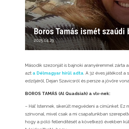
Boros Tamás ismét szaúdi b
2025.04.29.
Második szezonját is bajnoki aranyéremmel zárta
azt
a Délmagyar hírül adta
. A 32 éves játékost a 
edzőjéről, Dejan Szavicsról és persze a jövőre vonat
BOROS TAMÁS (Al Quadsiah) a vlv-nek:
– Hál’ Istennek, sikerült megvédeni a címünket. Ez
színvonal, mivel csak a mi csapatunkban szerepelte
hogy a póló fellendítését a következő években külf