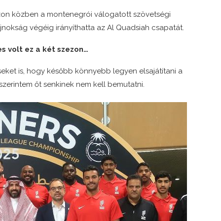
ezon közben a montenegrói válogatott szövetségi
jnokság végéig irányíthatta az Al Quadsiah csapatát.
s volt ez a két szezon…
eket is, hogy később könnyebb legyen elsajátítani a
szerintem őt senkinek nem kell bemutatni.