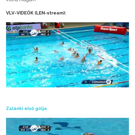
VLV-VIDEÓK (LEN-stream):
Zalánki első gólja