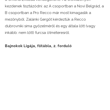
kezdenek tisztázódni: az A csoportban a Novi Belgrád, a
B csoportban a Pro Recco már most kimagaslik a
mezőnyből. Zalánki Gergőt kérdeztük a Recco
dubrovniki sima győzelméről és egy általa lőtt (vagy
inkább: nem lőtt) furcsa ötméteresről.
Bajnokok Ligája, főtábla, 2. forduló