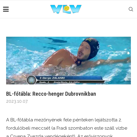
BL-főtábla: Recco-henger Dubrovnikban
2023.10.07.
A BL-főtábla mezőnyének fele pénteken lejátszotta 2.
fordulóbeli meccsét (a Fradi szombaton este száll vízbe
a Crvena Zvezda vendégeként). Az erőviszonyok