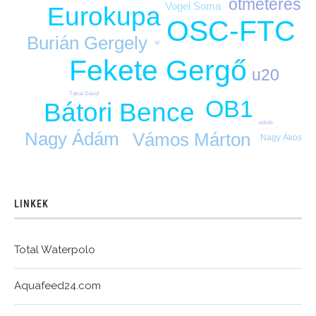
ötméteres
Vogel Soma
Eurokupa
OSC-FTC
Burián Gergely
bl
Fekete Gergő
u20
Tátrai Dávid
OB1
Bátori Bence
edzés
Nagy Ádám
Vámos Márton
Nagy Ákos
LINKEK
Total Waterpolo
Aquafeed24.com