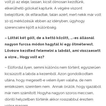
volt jó az eleje, lassan, kicsit ólmosan kezdtünk,
elkerülhető gólokat kaptunk. A végére viszont
belejöttünk, ők elfáradtak, talán azért, mert nekik már volt
10-15 mérkőzésük ebben az idényben, úgyhogy
szerencsére kijött a különbség.
– Lőttél két gólt, de a kettő között, …-es állásnál
nagyon furcsa módon hagytál ki egy ötméterest.
Lövésre kezdted felemelni a labdát, ami visszaesett
a vízre… Hogy volt ez?
– Előfordul ilyen, semmi különös nem történt, egyszerűen
kicsúszott a labda a kezemből. Azon gondolkodtam
utána, hogy megesett-e velem ilyen valaha, de nem
emlékszem, szerintem nem. Annak örülök, hogy igazából
már nem számított. Hogyha nagyon szoros meccsen,
döntő helyzetben történik akkor rosszabbul éreztem
volna magam.