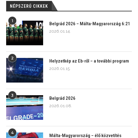
NÉPSZERŰ CIKKEK
1
Belgrád 2026 – Málta-Magyarország 6:21
2026.01.14.
2
Helyzetkép az Eb-ről – a további program
2026.01.15.
3
Belgrád 2026
2026.01.08.
4
Málta-Magyarország – élő közvetítés