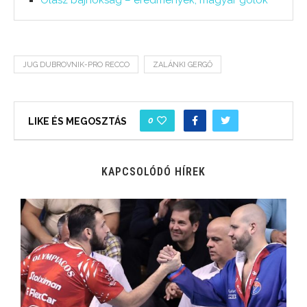
Olasz bajnokság – eredmények, magyar gólok
JUG DUBROVNIK-PRO RECCO
ZALÁNKI GERGŐ
0
LIKE ÉS MEGOSZTÁS
KAPCSOLÓDÓ HÍREK