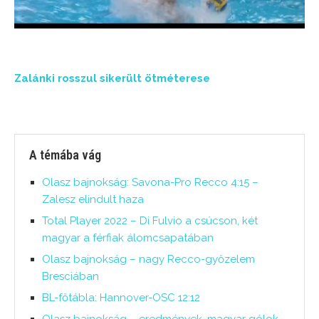
Zalánki rosszul sikerült ötméterese
A témába vág
Olasz bajnokság: Savona-Pro Recco 4:15 –
Zalesz elindult haza
Total Player 2022 – Di Fulvio a csúcson, két
magyar a férfiak álomcsapatában
Olasz bajnokság – nagy Recco-győzelem
Bresciában
BL-főtábla: Hannover-OSC 12:12