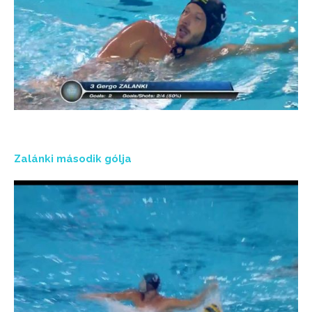
Zalánki második gólja