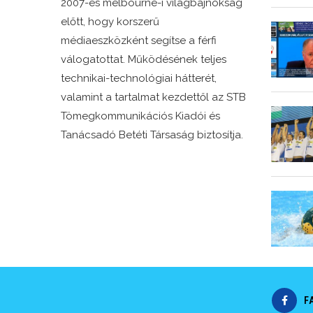
2007-es melbourne-i világbajnokság
előtt, hogy korszerű
médiaeszközként segítse a férfi
válogatottat. Működésének teljes
technikai-technológiai hátterét,
valamint a tartalmat kezdettől az STB
Tömegkommunikációs Kiadói és
Tanácsadó Betéti Társaság biztosítja.
F