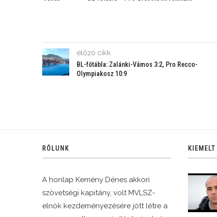
Kragujevác 13:15
a
előző cikk
BL-főtábla: Zalánki-Vámos 3:2, Pro Recco-
Olympiakosz 10:9
RÓLUNK
KIEMELT
A honlap Kemény Dénes akkori
szövetségi kapitány, volt MVLSZ-
elnök kezdeményezésére jött létre a