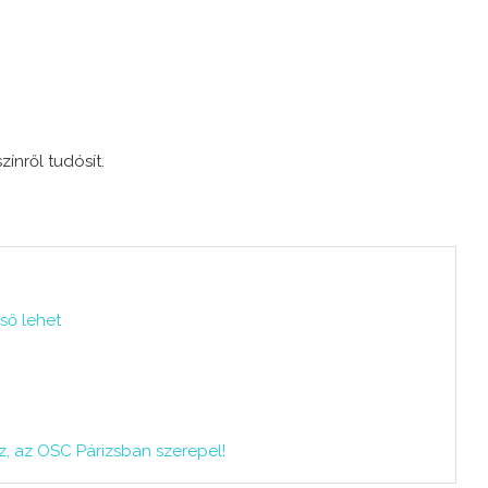
zínről tudósít.
ső lehet
ez, az OSC Párizsban szerepel!