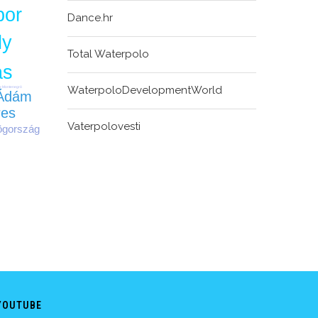
bor
Dance.hr
ly
Total Waterpolo
ás
WaterpoloDevelopmentWorld
-Montenegró
Ádám
res
Vaterpolovesti
ögország
YOUTUBE