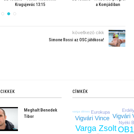
 Komjádiban
következő cikk
Simone Rossi az OSC játékosa!
 CIKKEK
CÍMKÉK
Meghalt Benedek
Erdél
Eurokupa
varga dénes
Vigvári
Tibor
Vigvári Vince
Nyéki B
Varga Zsolt
OB