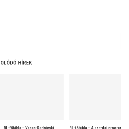
OLÓDÓ HÍREK
 szerdai program, szerbek
BL-főtábla – Nagyvárad-FTC 5:17
BL