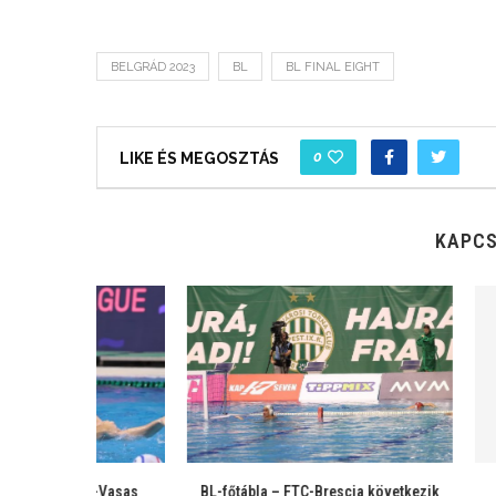
BELGRÁD 2023
BL
BL FINAL EIGHT
0
LIKE ÉS MEGOSZTÁS
KAPCS
 következik
BL-főtábla – Vasas-Radnicski
BL-főtábla – A