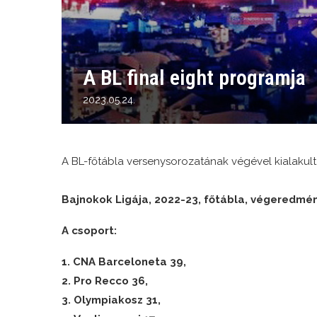
A BL final eight programja
2023.05.24.
A BL-főtábla versenysorozatának végével kialakul
Bajnokok Ligája, 2022-23, főtábla, végeredmén
A csoport:
1. CNA Barceloneta 39,
2. Pro Recco 36,
3. Olympiakosz 31,