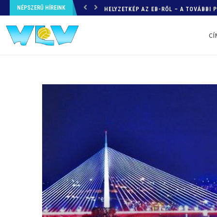
NÉPSZERŰ HÍREINK
HELYZETKÉP AZ EB-RŐL – A TOVÁBBI
CÍ