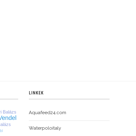
fellépése következik
LINKEK
yi Balázs
Aquafeed24.com
 Vendel
alázs
Waterpoloitaly
1
bl