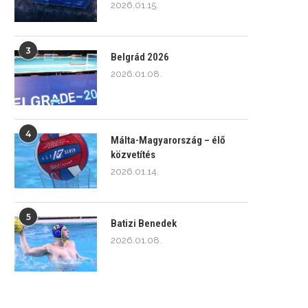
2026.01.15.
3
Belgrád 2026
2026.01.08.
4
Málta-Magyarország – élő
közvetítés
2026.01.14.
5
Batizi Benedek
2026.01.08.