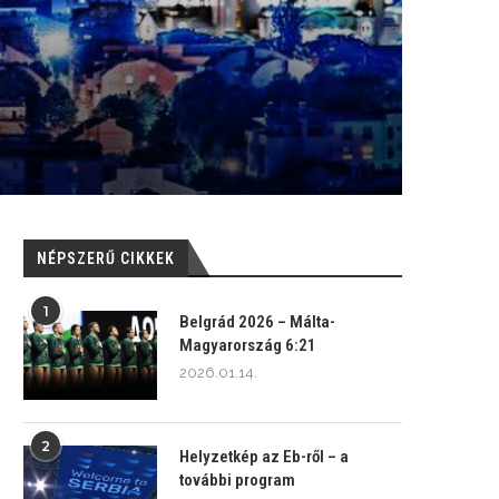
NÉPSZERŰ CIKKEK
1
Belgrád 2026 – Málta-
Magyarország 6:21
2026.01.14.
2
Helyzetkép az Eb-ről – a
további program