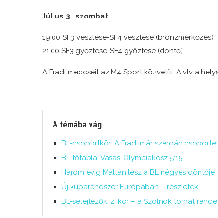
Július 3., szombat
19.00 SF3 vesztese-SF4 vesztese (bronzmérkőzés)
21.00 SF3 győztese-SF4 győztese (döntő)
A Fradi meccseit az M4 Sport közvetíti. A vlv a helys
A témába vág
BL-csoportkör: A Fradi már szerdán csoportel
BL-főtábla: Vasas-Olympiakosz 5:15
Három évig Máltán lesz a BL négyes döntője
Új kuparendszer Európában – részletek
BL-selejtezők, 2. kör – a Szolnok tornát rend