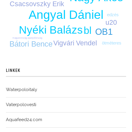
Csacsovszky Erik
Angyal Dániel
edzés
u20
Nyéki Balázs
bl
OB1
magyarország-spanyolország
Vigvári Vendel
Bátori Bence
ötméteres
LINKEK
Waterpoloitaly
Vaterpolovesti
Aquafeed24.com