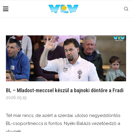
BL – Mladost-meccsel készül a bajnoki döntőre a Fradi
2026.05.19.
Tét már nincs, de azért a szerdai, utolsó negyeddöntős
BL-csoportmeccs is fontos. Nyéki Balázs vezetőedző a
vlv-nek: