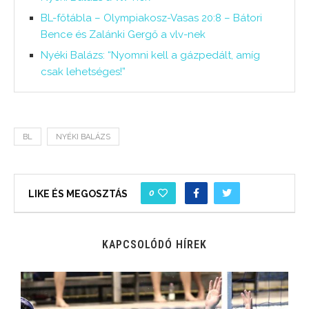
BL-főtábla – Olympiakosz-Vasas 20:8 – Bátori
Bence és Zalánki Gergő a vlv-nek
Nyéki Balázs: “Nyomni kell a gázpedált, amíg
csak lehetséges!”
BL
NYÉKI BALÁZS
0
LIKE ÉS MEGOSZTÁS
KAPCSOLÓDÓ HÍREK