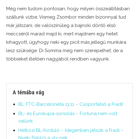
Még nem tudom pontosan, hogy milyen összeállításban
szállunk vízbe, Vismeg Zsombor minden bizonnyal tud
már játszani, de valószínűleg a bajnoki döntő első
meccséről marad majd ki, mert majdnem egy hetet
kihagyott, úgyhogy neki egy picit más jellegű munkára
lesz szüksége. Di Somma még nem szerepelhet, de a
többieket illetően nagyjából rendben vagyunk.
A témába vág
BL: FTC-Barceloneta 13:11 – Csoportelső a Fradi!
BL- és Eurokupa-sorsolás – Fortuna nem volt
velünk
Hétközi BL-forduló – Idegenben játszik a Fradi –
Nyéki Balázs a vlv-nek