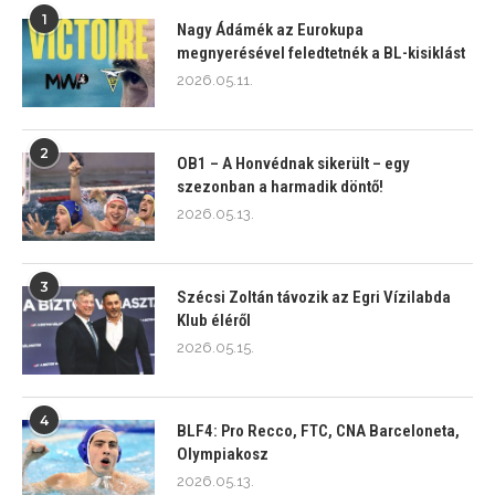
1
Nagy Ádámék az Eurokupa
megnyerésével feledtetnék a BL-kisiklást
2026.05.11.
2
OB1 – A Honvédnak sikerült – egy
szezonban a harmadik döntő!
2026.05.13.
3
Szécsi Zoltán távozik az Egri Vízilabda
Klub éléről
2026.05.15.
4
BLF4: Pro Recco, FTC, CNA Barceloneta,
Olympiakosz
2026.05.13.