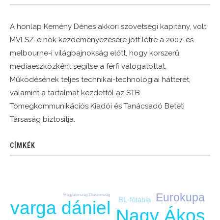
A honlap Kemény Dénes akkori szövetségi kapitány, volt
MVLSZ-elnök kezdeményezésére jött létre a 2007-es
melbourne-i világbajnokság előtt, hogy korszerű
médiaeszközként segítse a férfi válogatottat.
Működésének teljes technikai-technológiai hátterét,
valamint a tartalmat kezdettől az STB
Tömegkommunikációs Kiadói és Tanácsadó Betéti
Társaság biztosítja.
CÍMKÉK
Eurokupa
Magyarország-Olaszország
BL-főtábla
varga dániel
Nagy Ákos