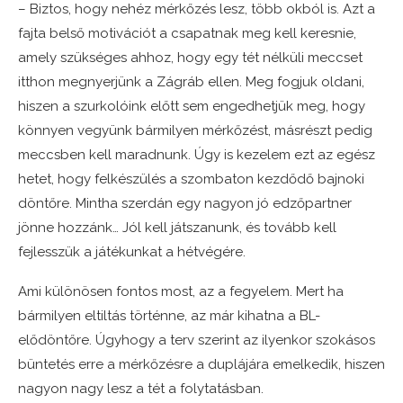
– Biztos, hogy nehéz mérkőzés lesz, több okból is. Azt a
fajta belső motivációt a csapatnak meg kell keresnie,
amely szükséges ahhoz, hogy egy tét nélküli meccset
itthon megnyerjünk a Zágráb ellen. Meg fogjuk oldani,
hiszen a szurkolóink előtt sem engedhetjük meg, hogy
könnyen vegyünk bármilyen mérkőzést, másrészt pedig
meccsben kell maradnunk. Úgy is kezelem ezt az egész
hetet, hogy felkészülés a szombaton kezdődő bajnoki
döntőre. Mintha szerdán egy nagyon jó edzőpartner
jönne hozzánk… Jól kell játszanunk, és tovább kell
fejlesszük a játékunkat a hétvégére.
Ami különösen fontos most, az a fegyelem. Mert ha
bármilyen eltiltás történne, az már kihatna a BL-
elődöntőre. Úgyhogy a terv szerint az ilyenkor szokásos
büntetés erre a mérkőzésre a duplájára emelkedik, hiszen
nagyon nagy lesz a tét a folytatásban.