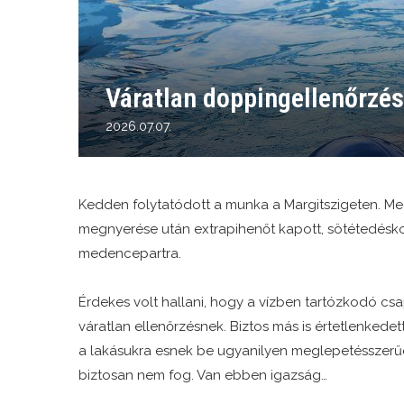
Váratlan doppingellenőrzés
2026.07.07.
Kedden folytatódott a munka a Margitszigeten. Me
megnyerése után extrapihenőt kapott, sötétedésko
medencepartra.
Érdekes volt hallani, hogy a vízben tartózkodó csap
váratlan ellenőrzésnek. Biztos más is értetlenkede
a lakásukra esnek be ugyanilyen meglepetésszerűe
biztosan nem fog. Van ebben igazság…