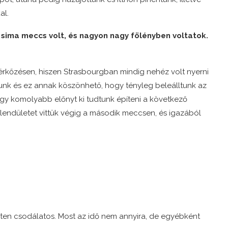
al.
ét sima meccs volt, és nagyon nagy fölényben voltatok.
érkőzésen, hiszen Strasbourgban mindig nehéz volt nyerni
nk és ez annak köszönhető, hogy tényleg beleálltunk az
t egy komolyabb előnyt ki tudtunk építeni a következő
a lendületet vittük végig a második meccsen, és igazából
geten csodálatos. Most az idő nem annyira, de egyébként