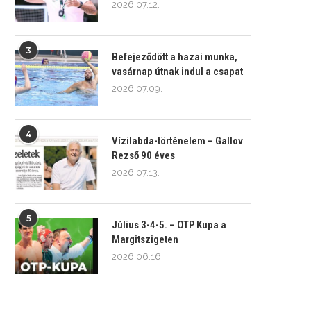
2026.07.12.
3
Befejeződött a hazai munka,
vasárnap útnak indul a csapat
2026.07.09.
4
Vízilabda-történelem – Gallov
Rezső 90 éves
2026.07.13.
5
Július 3-4-5. – OTP Kupa a
Margitszigeten
2026.06.16.