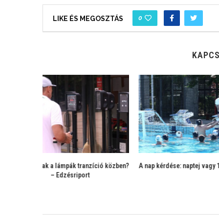
0
LIKE ÉS MEGOSZTÁS
KAPCS
100 pillangó?
Megkezdődött a margitszigeti
Nagy Ádám
nagyüzem – edzésriport
nyilatkozatokkal