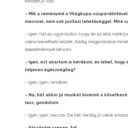
minden jó volt.
– Mik a reményeid a Világkupa-szupárdöntővel
meccsel, nem sok javítási lehetőséggel. Mire 
– Igen, hát az ugye biztos, hogy én az első mérkőz
utána bevethető leszek. Addig megpróbálok minél j
teljesítménnyel lehozni.
– Igen, ezt akartam is kérdezni, és lehet, hogy
teljesen egészségileg?
– Igen, igen, rendben.
– Na, hát akkor jó munkát kívánok a következő
lesz, gondolom.
– Igen, igen, necces. De hát, mindig jó velük is készü
– Köszönöm szépen, Ádi.