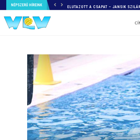
NÉPSZERŰ HÍREINK
ELUTAZOTT A CSAPAT – JANSIK SZILÁR
CÍ