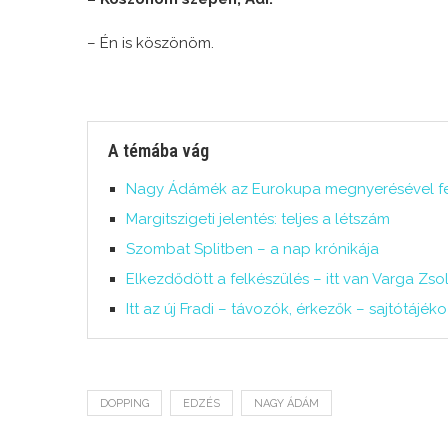
– Én is köszönöm.
A témába vág
Nagy Ádámék az Eurokupa megnyerésével fele
Margitszigeti jelentés: teljes a létszám
Szombat Splitben – a nap krónikája
Elkezdődött a felkészülés – itt van Varga Zsol
Itt az új Fradi – távozók, érkezők – sajtótájék
DOPPING
EDZÉS
NAGY ÁDÁM