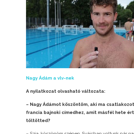
Nagy Ádám a vlv-nek
A nyilatkozat olvasható változata:
– Nagy Ádámot köszöntöm, aki ma csatlakozott 
francia bajnoki címedhez, amit másfél hete ért
töltötted?
– Szia, köszönöm szépen. Svájcban voltunk pár napo