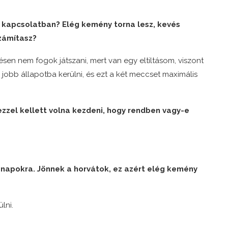
 kapcsolatban? Elég kemény torna lesz, kevés
számítasz?
ésen nem fogok játszani, mert van egy eltiltásom, viszont
obb állapotba kerülni, és ezt a két meccset maximális
 ezzel kellett volna kezdeni, hogy rendben vagy-e
 napokra. Jönnek a horvátok, ez azért elég kemény
lni.