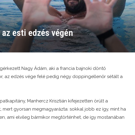
 az esti edzés végén
gérkezett Nagy Ádám, aki a francia bajnoki döntő
r, az edzés vége felé pedig négy doppingellenőr sétált a
atkapitány, Manhercz Krisztián kifejezetten örült a
tt, mert gyorsan megmagyarázta: sokkal jobb ez így, mint ha
n, ami elvileg bármikor megtörténhet, de így mostanában