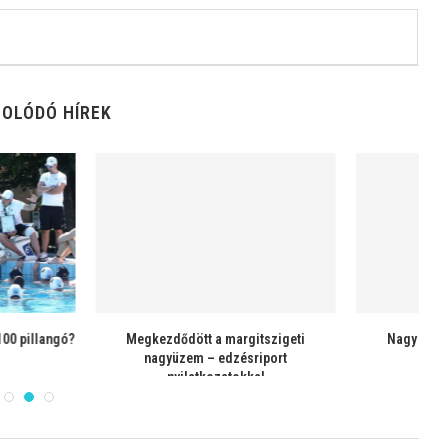
OLÓDÓ HÍREK
 francia bajnok lett
A CN Marseille nyerte az Eurokupát –
Nagy...