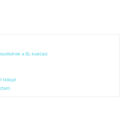
dtetnék a BL-kisiklást
t stábja!
oztató