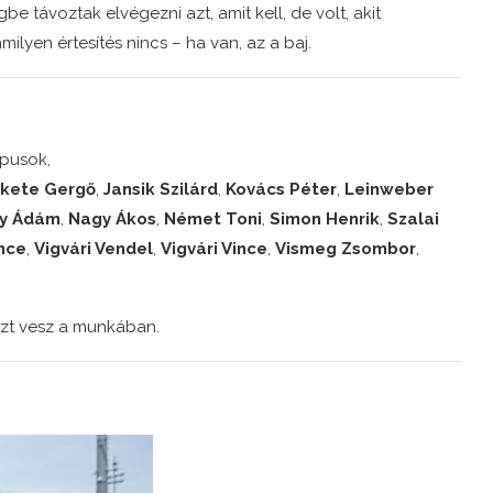
be távoztak elvégezni azt, amit kell, de volt, akit
ilyen értesítés nincs – ha van, az a baj.
pusok,
kete Gergő
,
Jansik Szilárd
,
Kovács Péter
,
Leinweber
y Ádám
,
Nagy Ákos
,
Német Toni
,
Simon Henrik
,
Szalai
nce
,
Vigvári Vendel
,
Vigvári Vince
,
Vismeg Zsombor
,
szt vesz a munkában.