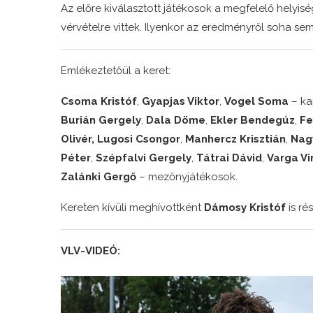
Az előre kiválasztott játékosok a megfelelő helyiség
vérvételre vittek. Ilyenkor az eredményről soha semm
Emlékeztetőül a keret:
Csoma Kristóf
,
Gyapjas Viktor
,
Vogel Soma
– ka
Burián Gergely
,
Dala Döme
,
Ekler Bendegúz
,
Fe
Olivér
, Lugosi Csongor
,
Manhercz Krisztián
,
Nag
Péter
,
Szépfalvi Gergely
,
Tátrai Dávid
,
Varga Vi
Zalánki Gergő
– mezőnyjátékosok.
Kereten kívüli meghívottként
Dámosy Kristóf
is ré
VLV-VIDEÓ: