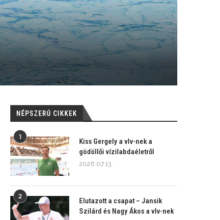
NÉPSZERŰ CIKKEK
1
Kiss Gergely a vlv-nek a
gödöllői vízilabdaéletről
2026.07.13.
2
Elutazott a csapat – Jansik
Szilárd és Nagy Ákos a vlv-nek