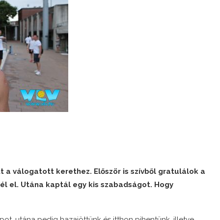
a válogatott kerethez. Először is szívből gratulálok a
él el. Utána kaptál egy kis szabadságot. Hogy
t, utána pedig hazajöttünk és itthon pihentünk, illetve