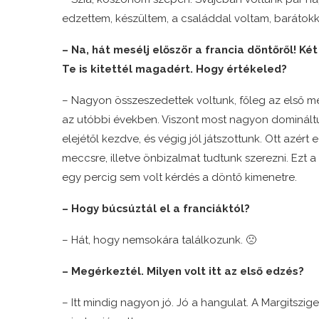
edzettem, készültem, a családdal voltam, barátokk
– Na, hát mesélj először a francia döntőről! K
Te is kitettél magadért. Hogy értékeled?
– Nagyon összeszedettek voltunk, főleg az első m
az utóbbi években. Viszont most nagyon domináltu
elejétől kezdve, és végig jól játszottunk. Ott azér
meccsre, illetve önbizalmat tudtunk szerezni. Ezt 
egy percig sem volt kérdés a döntő kimenetre.
– Hogy búcsúztál el a franciáktól?
– Hát, hogy nemsokára találkozunk. 🙁
– Megérkeztél. Milyen volt itt az első edzés?
– Itt mindig nagyon jó. Jó a hangulat. A Margitszi