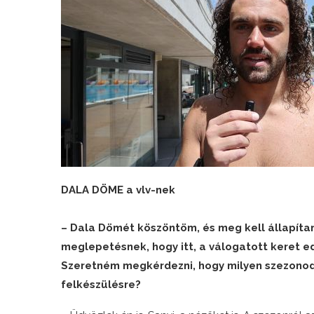
DALA DÖME a vlv-nek
– Dala Dömét köszöntöm, és meg kell állapít
meglepetésnek, hogy itt, a válogatott keret 
Szeretném megkérdezni, hogy milyen szezonod v
felkészülésre?