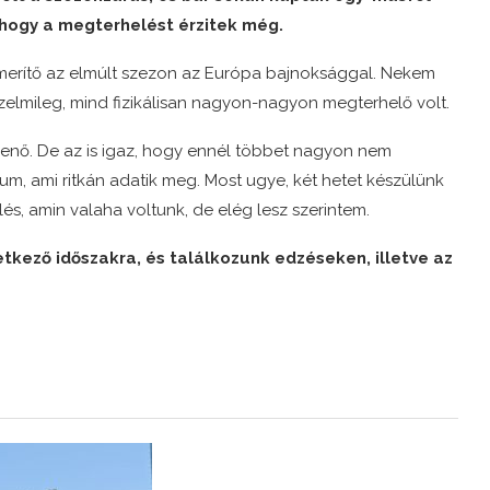
 hogy a megterhelést érzitek még.
kimerítő az elmúlt szezon az Európa bajnoksággal. Nekem
rzelmileg, mind fizikálisan nagyon-nagyon megterhelő volt.
enő. De az is igaz, hogy ennél többet nagyon nem
llum, ami ritkán adatik meg. Most ugye, két hetet készülünk
és, amin valaha voltunk, de elég lesz szerintem.
tkező időszakra, és találkozunk edzéseken, illetve az