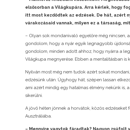
elsősorban a Világkupára. Arra kérlek, hogy fo
itt most kezdődtek az edzések. De hát, azért 
várakozásaid vannak, milyen ez a társaság, mi
– Olyan sok mondanivaló egyelőre még nincsen, az b
gondolom, hogy a nyár egyik legnagyobb újdonság
gondolom, minden adott ahhoz, hogy nyárra a leg
Világkupa megnyerése. Ebben a mentalitásban is ke
Nyilván most még nem tudok azért sokat mondani,
edzésünk után. Úgyhogy hát, szépen lassan elkezdj
ami azért mindig egy hatalmas élmény nekünk is, a
sikerülni.
A jövő héten jönnek a horvátok, közös edzéseket f
Ausztráliába.
– Mennyire vagytok fáradtak? Nagyon zsúfolt 