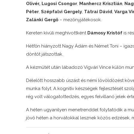
Olivér
, Lugosi Csongor
,
Manhercz Krisztián
,
Nag
Péter
,
Szépfalvi Gergely
,
Tátrai Dávid
,
Varga Vi
Zalánki Gergő
– mezőnyjátékosok.
Kereten kívüli meghívottként
Dámosy Kristóf
is ré
Hétfőn hiányzott Nagy Ádám és Német Toni – igaz
döntőt játszottak.
A kézműtét után lábadozó Vigvári Vince külön mun
Délelőtt hosszabb úszást és némi lövöldözést köve
munka folyt. A kognitív készségek fejlesztését sz
rég volt válogatottedzés, egyes felvillanó jelek ér
A héten ugyanilyen menetrenddel folytatódik a m
jövő héten a horvátokkal lesznek közös edzések, m