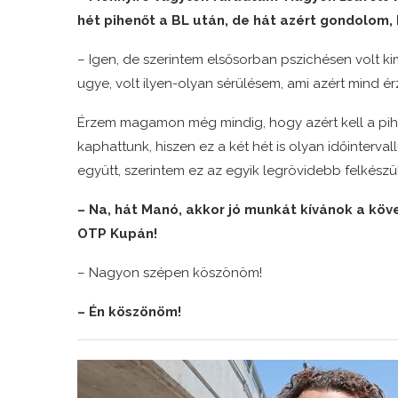
hét pihenőt a BL után, de hát azért gondolom,
– Igen, de szerintem elsősorban pszichésen volt 
ugye, volt ilyen-olyan sérülésem, ami azért mind é
Érzem magamon még mindig, hogy azért kell a pih
kaphattunk, hiszen ez a két hét is olyan időinterva
együtt, szerintem ez az egyik legrövidebb felkészül
– Na, hát Manó, akkor jó munkát kívánok a köve
OTP Kupán!
– Nagyon szépen köszönöm!
– Én köszönöm!