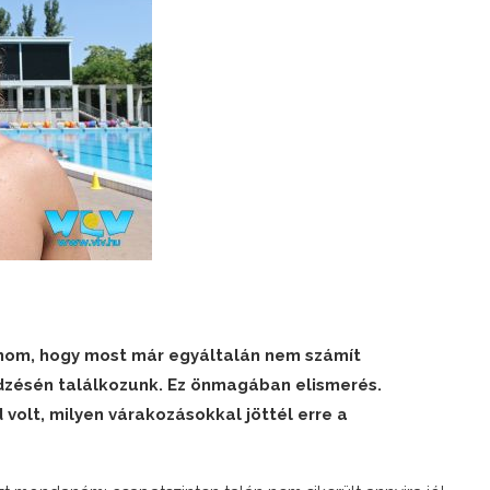
anom, hogy most már egyáltalán nem számít
edzésén találkozunk. Ez önmagában elismerés.
olt, milyen várakozásokkal jöttél erre a