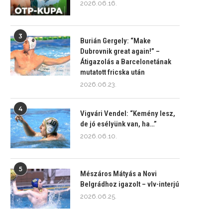
2026.06.16.
3
Burián Gergely: “Make
Dubrovnik great again!” –
Átigazolás a Barcelonetának
mutatott fricska után
2026.06.23.
4
Vigvári Vendel: “Kemény lesz,
de jó esélyünk van, ha…”
2026.06.10.
5
Mészáros Mátyás a Novi
Belgrádhoz igazolt – vlv-interjú
2026.06.25.