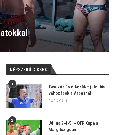
zatokkal
NÉPSZERŰ CIKKEK
1
Távozók és érkezők – jelentős
változások a Vasasnál
2026.06.11.
2
Július 3-4-5. – OTP Kupa a
Margitszigeten