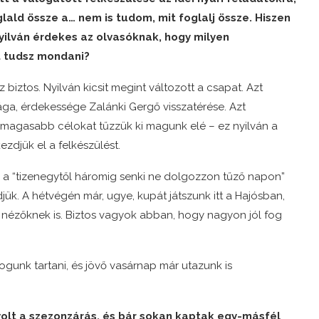
glald össze a… nem is tudom, mit foglalj össze. Hiszen
nyilván érdekes az olvasóknak, hogy milyen
t tudsz mondani?
iztos. Nyilván kicsit megint változott a csapat. Azt
a, érdekessége Zalánki Gergő visszatérése. Azt
magasabb célokat tűzzük ki magunk elé – ez nyilván a
zdjük el a felkészülést.
 a “tizenegytől háromig senki ne dolgozzon tűző napon”
ük. A hétvégén már, ugye, kupát játszunk itt a Hajósban,
 nézőknek is. Biztos vagyok abban, hogy nagyon jól fog
ogunk tartani, és jövő vasárnap már utazunk is
volt a szezonzárás, és bár sokan kaptak egy-másfél