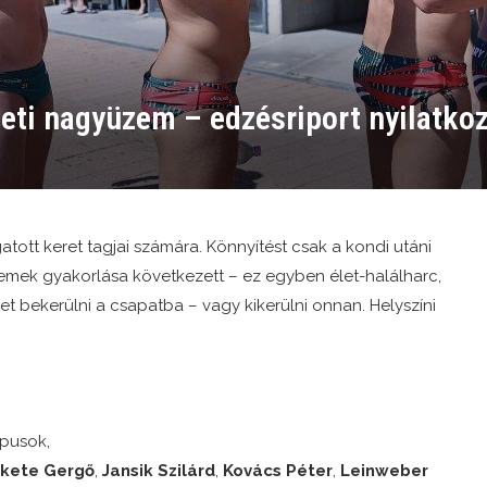
eti nagyüzem – edzésriport nyilatko
atott keret tagjai számára. Könnyítést csak a kondi utáni
 elemek gyakorlása következett – ez egyben élet-halálharc,
t bekerülni a csapatba – vagy kikerülni onnan. Helyszíni
pusok,
kete Gergő
,
Jansik Szilárd
,
Kovács Péter
,
Leinweber