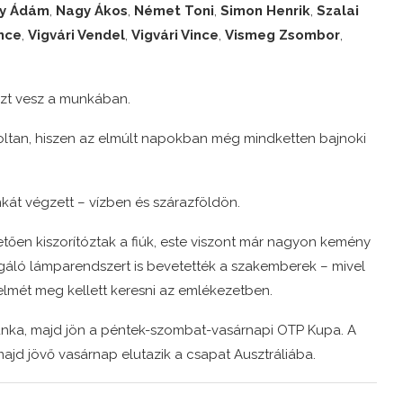
y Ádám
,
Nagy Ákos
,
Német Toni
,
Simon Henrik
,
Szalai
nce
,
Vigvári Vendel
,
Vigvári Vince
,
Vismeg Zsombor
,
szt vesz a munkában.
oltan, hiszen az elmúlt napokban még mindketten bajnoki
kát végzett – vízben és szárazföldön.
tően kiszorítóztak a fiúk, este viszont már nagyon kemény
olgáló lámparendszert is bevetették a szakemberek – mivel
telmét meg kellett keresni az emlékezetben.
unka, majd jön a péntek-szombat-vasárnapi OTP Kupa. A
ajd jövő vasárnap elutazik a csapat Ausztráliába.