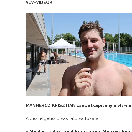
VLV-VIDEÓK:
MANHERCZ KRISZTIÁN csapatkapitány a vlv-ne
A beszélgetés olvasható változata:
– Manhercz Krisztiánt köszöntöm. Megkezdődött