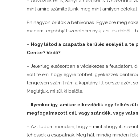
– Üdvözlek én is, Sanyi, a nézőket is. A szezonról 
mint amire számítottunk, meg mint amilyen céloka
Én nagyon örülök a behívónak. Egyelőre még soka
magam legjobbját szeretném nyújtani, és ebből- bí
– Hogy látod a csapatba kerülés esélyét a te 
Center? Védő?
– Jelenleg elsősorban a védekezés a feladatom, d
volt felém, hogy egyre többet igyekezzek centerbe
tengelyen számít rám a kapitány. Itt persze azért
Meglátjuk, mi sül ki belőle.
– Ilyenkor így, amikor elkezdődik egy felkészül
megfogalmazott cél, vagy szándék, vagy valam
– Azt tudom mondani, hogy – mint ahogy itt szerin
lehessek a csapatnak. Meg hát, mindig minden fel