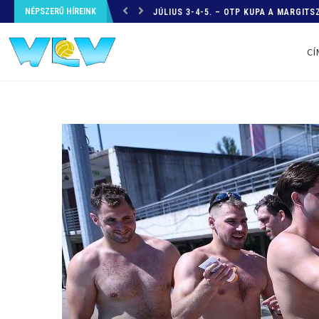
NÉPSZERŰ HÍREINK
JÚLIUS 3-4-5. – OTP KUPA A MARGITS
CÍ