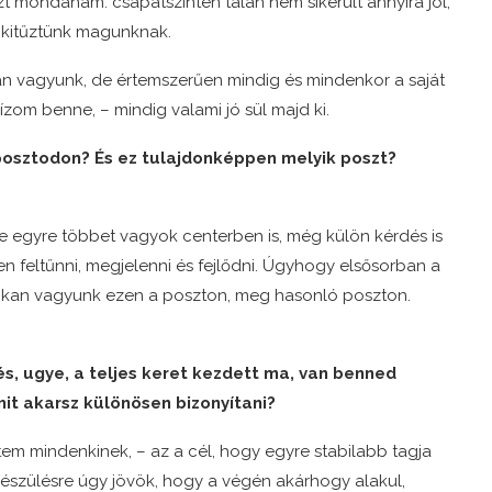
azt mondanám: csapatszinten talán nem sikerült annyira jól,
t kitűztünk magunknak.
n vagyunk, de értemszerűen mindig és mindenkor a saját
zom benne, – mindig valami jó sül majd ki.
posztodon? És ez tulajdonképpen melyik poszt?
e egyre többet vagyok centerben is, még külön kérdés is
n feltűnni, megjelenni és fejlődni. Úgyhogy elsősorban a
 sokan vagyunk ezen a poszton, meg hasonló poszton.
és, ugye, a teljes keret kezdett ma, van benned
it akarsz különösen bizonyítani?
tem mindenkinek, – az a cél, hogy egyre stabilabb tagja
készülésre úgy jövök, hogy a végén akárhogy alakul,