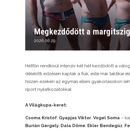
Megkezdődött a margitszig
2026.06.29.
Hétfőn rendkívül intenzív két hét kezdődött a válog
délelőtti edzésen kaptak a fiúk, este már taktikai
hiszen ezeken az egymás elleni gyakorlásokon lehe
riport nyilatkozatokkal:
A Világkupa-keret:
Csoma Kristóf
,
Gyapjas Viktor
,
Vogel Soma
– ka
Burián Gergely
,
Dala Döme
,
Ekler Bendegúz
,
Fe