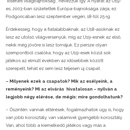
“kísérleti világbajnokság”, nevezzük így. A nyarat az U19-
es, 2003-ban születettek Európa-bajnoksága zárja, ez
Podgoricában lesz szeptember végén, 18-tól 25-ig.
Érdekesség, hogy a fiatalabbaknak, az U18-asoknak ez
lesz az utolsó világversenyük, míg az U19-esnek az első,
nekik még jövőre is lesz tornájuk. Ez persze olyan
szempontból csalóka, hogy az U19-esek közül sok
játékos az elmúlt években az idősebbek között
szerepelt, tehát ez sem lesz teljesen új csapat.
– Milyenek ezek a csapatok? Mik az esélyeink, a
reményeink? Mi az elvárás hivatalosan – nyilván a
legjobb négy elérése, de mégis: mire gondolhatunk?
– Őszintén: vannak eltérések, fogalmazhatok úgy is, hogy
van jobb korosztály, van valamivel gyengébb korosztály.
Van, ahol több a kiemelkedő játékos vagy más a