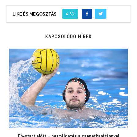
0
LIKE ÉS MEGOSZTÁS
KAPCSOLÓDÓ HÍREK
Eb-start előtt – beszélgetés a csapatkapitánnyal