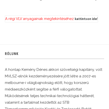
A régi VLV anyagainak megtekintéséhez
!
kattintson ide
RÓLUNK
A honlap Kemény Dénes akkori szövetségi kapitány, volt
MVLSZ-elnök kezdeményezésére jött létre a 2007-es
melbourne-i világbajnokság előtt, hogy korszerű
médiaeszközként segítse a férfi válogatottat.
Működésének teljes technikai-technológiai hátterét,
valamint a tartalmat kezdettől az STB