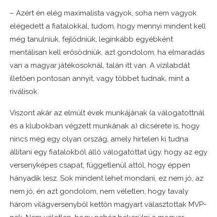
– Azért én elég maximalista vagyok, soha nem vagyok
elégedett a fiatalokkal, tudom, hogy mennyi mindent kell
még tanulniuk, fejlődniük, leginkább egyébként
mentálisan kell erősödniük, azt gondolom, ha elmaradás
van a magyar játékosoknál, talán itt van. A vízilabdát
illetően pontosan annyit, vagy többet tudnak, mint a
riválisok.
Viszont akár az elmúlt évek munkájának (a válogatottnál
és a klubokban végzett munkának a) dicsérete is, hogy
nincs még egy olyan ország, amely hirtelen ki tudna
állítani egy fiatalokból álló válogatottat úgy, hogy az egy
versenyképes csapat, függetlenül attól, hogy éppen
hányadik lesz. Sok mindent lehet mondani, ez nem jó, az
nem jó, én azt gondolom, nem véletlen, hogy tavaly
három világversenyből kettőn magyart választottak MVP-