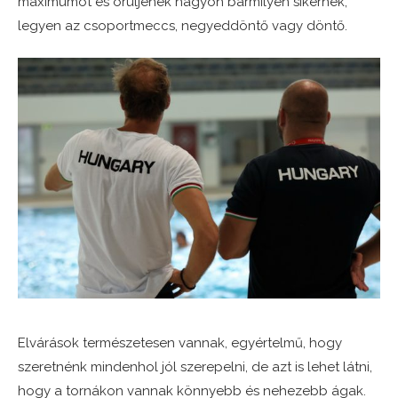
maximumot és örüljenek nagyon bármilyen sikernek,
legyen az csoportmeccs, negyeddöntő vagy döntő.
Elvárások természetesen vannak, egyértelmű, hogy
szeretnénk mindenhol jól szerepelni, de azt is lehet látni,
hogy a tornákon vannak könnyebb és nehezebb ágak.