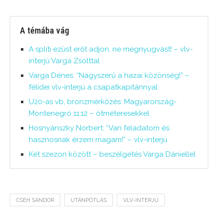
A témába vág
A spliti ezüst erőt adjon, ne megnyugvást! – vlv-
interjú Varga Zsolttal
Varga Dénes: “Nagyszerű a hazai közönség!” –
félidei vlv-interjú a csapatkapitánnyal
U20-as vb, bronzmérkőzés: Magyarország-
Montenegró 11:12 – ötméteresekkel
Hosnyánszky Norbert: “Van feladatom és
hasznosnak érzem magam!” – vlv-interjú
Két szezon között – beszélgetés Varga Dániellel
CSEH SÁNDOR
UTÁNPÓTLÁS
VLV-INTERJÚ