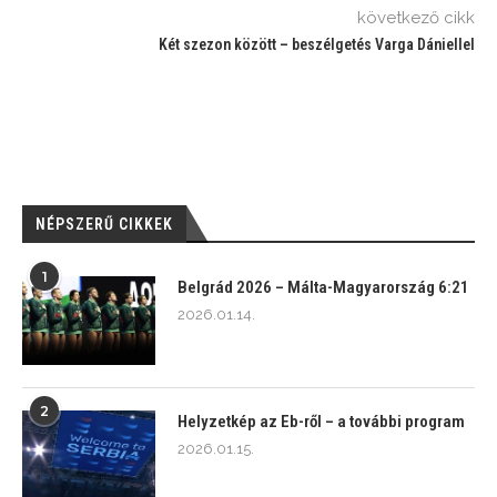
következő cikk
Két szezon között – beszélgetés Varga Dániellel
NÉPSZERŰ CIKKEK
1
Belgrád 2026 – Málta-Magyarország 6:21
2026.01.14.
2
Helyzetkép az Eb-ről – a további program
2026.01.15.