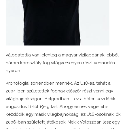
válogatottja van jelenleg a magyar vízilabdának, ebből
három korosztály fog világversenyen részt venni idén
nyáron.
Kronológiai sorrendben mennék. Az U18-as, tehát a
2004-ben születettek fognak először részt venni egy
világbajnokságon, Belgrádban – ez a héten kezdődik,
augusztus 11-től 19-ig tart. Ahogy ennek vége, el is
kezdődik egy másik világbajnokság, az U16-osoknak, ők
2006-ban született játékosok. Nekik Voloszban lesz egy