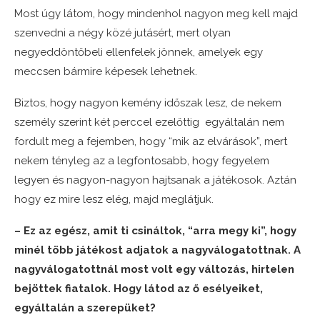
Most úgy látom, hogy mindenhol nagyon meg kell majd
szenvedni a négy közé jutásért, mert olyan
negyeddöntőbeli ellenfelek jönnek, amelyek egy
meccsen bármire képesek lehetnek.
Biztos, hogy nagyon kemény időszak lesz, de nekem
személy szerint két perccel ezelőttig egyáltalán nem
fordult meg a fejemben, hogy “mik az elvárások”, mert
nekem tényleg az a legfontosabb, hogy fegyelem
legyen és nagyon-nagyon hajtsanak a játékosok. Aztán
hogy ez mire lesz elég, majd meglátjuk.
– Ez az egész, amit ti csináltok, “arra megy ki”, hogy
minél több játékost adjatok a nagyválogatottnak. A
nagyválogatottnál most volt egy változás, hirtelen
bejöttek fiatalok. Hogy látod az ő esélyeiket,
egyáltalán a szerepüket?