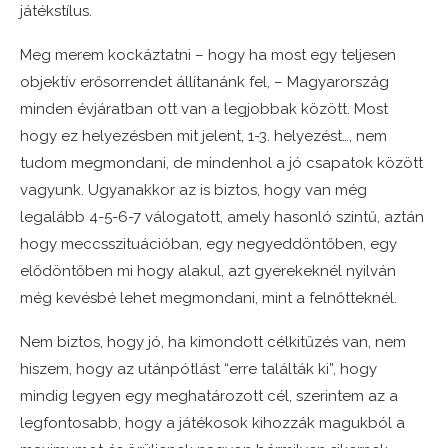
játékstílus.
Meg merem kockáztatni – hogy ha most egy teljesen
objektív erősorrendet állítanánk fel, – Magyarország
minden évjáratban ott van a legjobbak között. Most
hogy ez helyezésben mit jelent, 1-3. helyezést…, nem
tudom megmondani, de mindenhol a jó csapatok között
vagyunk. Ugyanakkor az is biztos, hogy van még
legalább 4-5-6-7 válogatott, amely hasonló szintű, aztán
hogy meccsszituációban, egy negyeddöntőben, egy
elődöntőben mi hogy alakul, azt gyerekeknél nyilván
még kevésbé lehet megmondani, mint a felnőtteknél.
Nem biztos, hogy jó, ha kimondott célkitűzés van, nem
hiszem, hogy az utánpótlást “erre találták ki”, hogy
mindig legyen egy meghatározott cél, szerintem az a
legfontosabb, hogy a játékosok kihozzák magukból a