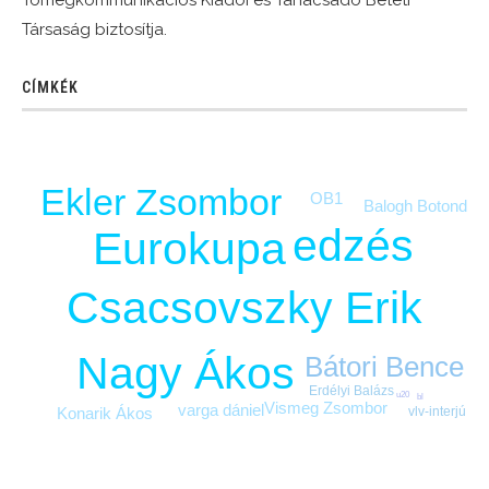
Tömegkommunikációs Kiadói és Tanácsadó Betéti
Társaság biztosítja.
CÍMKÉK
Ekler Zsombor
OB1
Balogh Botond
edzés
Eurokupa
Csacsovszky Erik
Nagy Ákos
Bátori Bence
Erdélyi Balázs
u20
bl
Vismeg Zsombor
varga dániel
vlv-interjú
Konarik Ákos