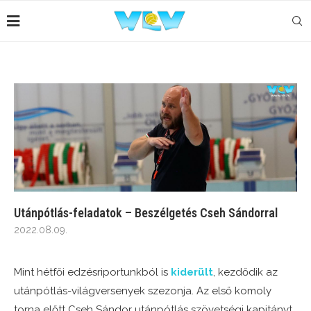
Utánpótlás-feladatok – Beszélgetés Cseh Sándorral
2022.08.09.
Mint hétfői edzésriportunkból is
kiderült
, kezdődik az
utánpótlás-világversenyek szezonja. Az első komoly
torna előtt Cseh Sándor utánpótlás szövetségi kapitányt,