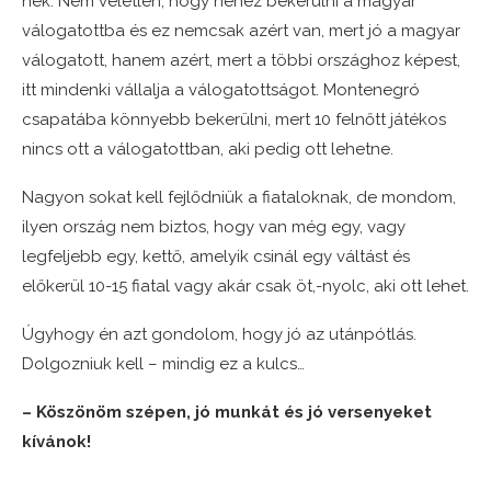
nek. Nem véletlen, hogy nehéz bekerülni a magyar
válogatottba és ez nemcsak azért van, mert jó a magyar
válogatott, hanem azért, mert a többi országhoz képest,
itt mindenki vállalja a válogatottságot. Montenegró
csapatába könnyebb bekerülni, mert 10 felnőtt játékos
nincs ott a válogatottban, aki pedig ott lehetne.
Nagyon sokat kell fejlődniük a fiataloknak, de mondom,
ilyen ország nem biztos, hogy van még egy, vagy
legfeljebb egy, kettő, amelyik csinál egy váltást és
előkerül 10-15 fiatal vagy akár csak öt,-nyolc, aki ott lehet.
Úgyhogy én azt gondolom, hogy jó az utánpótlás.
Dolgozniuk kell – mindig ez a kulcs…
– Köszönöm szépen, jó munkát és jó versenyeket
kívánok!