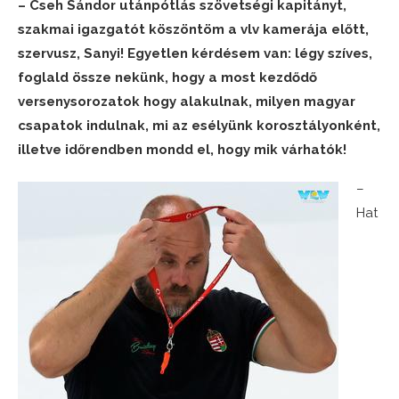
– Cseh Sándor utánpótlás szövetségi kapitányt,
szakmai igazgatót köszöntöm a vlv kamerája előtt,
szervusz, Sanyi! Egyetlen kérdésem van: légy szíves,
foglald össze nekünk, hogy a most kezdődő
versenysorozatok hogy alakulnak, milyen magyar
csapatok indulnak, mi az esélyünk korosztályonként,
illetve időrendben mondd el, hogy mik várhatók!
–
Hat