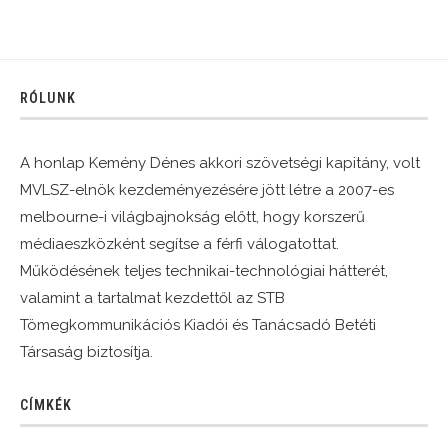
RÓLUNK
A honlap Kemény Dénes akkori szövetségi kapitány, volt
MVLSZ-elnök kezdeményezésére jött létre a 2007-es
melbourne-i világbajnokság előtt, hogy korszerű
médiaeszközként segítse a férfi válogatottat.
Működésének teljes technikai-technológiai hátterét,
valamint a tartalmat kezdettől az STB
Tömegkommunikációs Kiadói és Tanácsadó Betéti
Társaság biztosítja.
CÍMKÉK