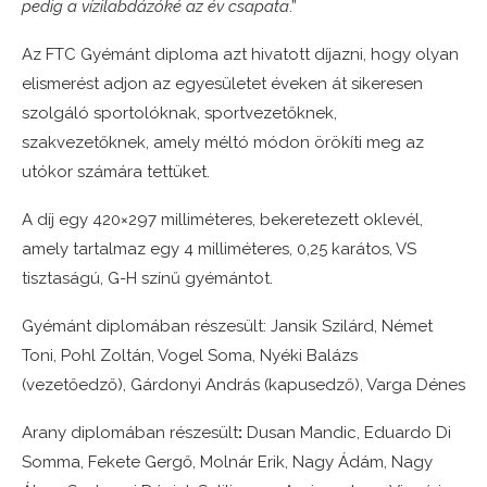
pedig a vízilabdázóké az év csapata
.”
Az FTC Gyémánt diploma azt hivatott díjazni, hogy olyan
elismerést adjon az egyesületet éveken át sikeresen
szolgáló sportolóknak, sportvezetőknek,
szakvezetőknek, amely méltó módon örökíti meg az
utókor számára tettüket.
A díj egy 420×297 milliméteres, bekeretezett oklevél,
amely tartalmaz egy 4 milliméteres, 0,25 karátos, VS
tisztaságú, G-H színű gyémántot.
Gyémánt diplomában részesült: Jansik Szilárd, Német
Toni, Pohl Zoltán, Vogel Soma, Nyéki Balázs
(vezetőedző), Gárdonyi András (kapusedző), Varga Dénes
Arany diplomában részesült
:
Dusan Mandic, Eduardo Di
Somma, Fekete Gergő, Molnár Erik, Nagy Ádám, Nagy