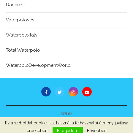
Dance.hr
Vaterpolovesti
Waterpoloitaly
Total Waterpolo
WaterpoloDevelopmentWorld
STB Bt.
Minden jog fenntartva © 2007-2022
Ez a weboldal cookie -kat használ a felhasználói élmény javítása
Szerzői jogok, adatvédelem
-
Impresszum
érdekében.
Elfogadom
Bővebben