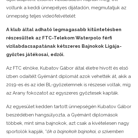
voltunk a keddi ünnepélyes díjátadón, megmutatjuk az
ünnepség teljes videófelvételét:
A klub által adható legmagasabb kitüntetésben
részesültek az FTC-Telekom Waterpolo férfi
vízilabdacsapatának kétszeres Bajnokok Ligája-
győztes játékosai, edzői.
Az FTC elnöke, Kubatov Gábor által életre hívott és első
ízben odaítélt Gyémánt diplomát azok vehették át, akik a
2019-es és az idei BL-győzelemnek is részesei voltak, míg
az Arany fokozatot az egyszeres győztesek kapták.
Az egyesület kedden tartott ünnepségén Kubatov Gábor
beszédében hangsúlyozta, a Gyémánt diplomások
többek, mint sima bajnokok, azt csak a kivételesen nagy
sportolók kapják, “
ők a bajnokok bajnokai, a szívemben