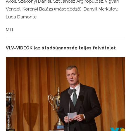
Ákos, Szakonyi Dániel, Sztilianosz Argiropulosz, Vigvári
Vendel, Korényi Balázs (másodedző), Danyiil Merkulov,
Luca Damonte
MTI
VLV-VIDEÓK (az átadóünnepség teljes felvétele):