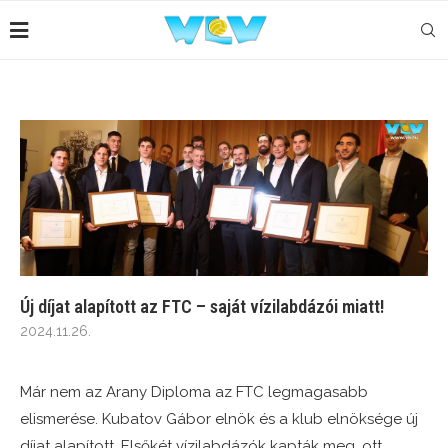
Új díjat alapított az FTC – saját vízilabdázói miatt!
2024.11.26.
Már nem az Arany Diploma az FTC legmagasabb
elismerése. Kubatov Gábor elnök és a klub elnöksége új
díjat alapított. Elsőkét vízilabdázók kapták meg, ott