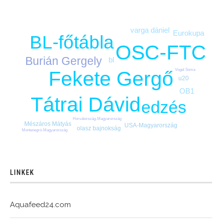
varga dániel
Eurokupa
BL-főtábla
OSC-FTC
Burián Gergely
bl
Fekete Gergő
Vogel Soma
u20
OB1
Tátrai Dávid
edzés
Horvátország-Magyarország
Mészáros Mátyás
USA-Magyarország
olasz bajnokság
Montenegró-Magyarország
LINKEK
Aquafeed24.com