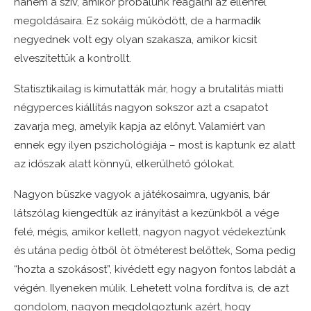
hanem a szív, amikor próbálunk reagálni az ellenfél
megoldásaira. Ez sokáig működött, de a harmadik
negyednek volt egy olyan szakasza, amikor kicsit
elveszítettük a kontrollt.
Statisztikailag is kimutatták már, hogy a brutalitás miatti
négyperces kiállítás nagyon sokszor azt a csapatot
zavarja meg, amelyik kapja az előnyt. Valamiért van
ennek egy ilyen pszichológiája – most is kaptunk ez alatt
az időszak alatt könnyű, elkerülhető gólokat.
Nagyon büszke vagyok a játékosaimra, ugyanis, bár
látszólag kiengedtük az irányítást a kezünkből a vége
felé, mégis, amikor kellett, nagyon nagyot védekeztünk
és utána pedig ötből öt ötméterest belőttek, Soma pedig
“hozta a szokásost”, kivédett egy nagyon fontos labdát a
végén. Ilyeneken múlik. Lehetett volna fordítva is, de azt
gondolom, nagyon megdolgoztunk azért, hogy