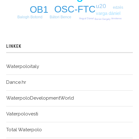
u20
OSC-FTC
OB1
edzés
varga dániel
Balogh Botond
Bátori Bence
ötméteres
Angyal Dániel
Burián Gergely
LINKEK
Waterpoloitaly
Dance.hr
WaterpoloDevelopmentWorld
Vaterpolovesti
Total Waterpolo