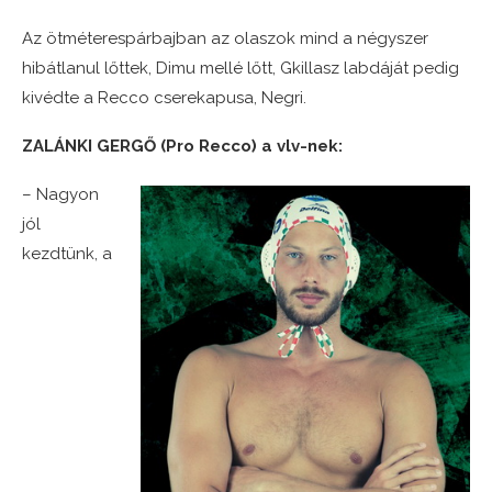
Az ötméterespárbajban az olaszok mind a négyszer
hibátlanul lőttek, Dimu mellé lőtt, Gkillasz labdáját pedig
kivédte a Recco cserekapusa, Negri.
ZALÁNKI GERGŐ (Pro Recco) a vlv-nek:
– Nagyon
jól
kezdtünk, a