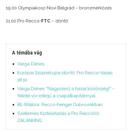
19.00 Olympiakosz-Novi Belgrád – bronzmérkőzés
21.00 Pro Recco-
FTC
– döntő
A témába vág
Varga Dénes
Európai Szuperkupa-döntő: Pro Recco-Vasas
18:10
Varga Dénes: “Nagyszerű a hazai közönség!” –
félidei vlv-interjú a csapatkapitánnyal
BL-főtábla: Recco-henger Dubrovnikban
Szellemes tiszteletadás a Pro Reccótól:
ZALÁNKING