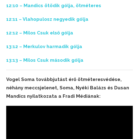
12:10 – Mandics ötödik gólja, ötméteres
12:11 – Vlahopulosz negyedik gólja
12:12 – Milos Csuk első gólja
13:12 – Merkulov harmadik gólja
13:13 – Milos Csuk második gólja
Vogel Soma továbbjutást érő ötméteresvédése,
néhány meccsjelenet, Soma, Nyéki Balázs és Dusan
Mandics nyilatkozata a Fradi Médiának: