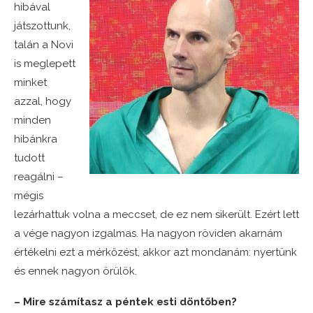
hibával
játszottunk,
talán a Novi
is meglepett
minket
azzal, hogy
minden
hibánkra
tudott
reagálni –
mégis
lezárhattuk volna a meccset, de ez nem sikerült. Ezért lett
a vége nagyon izgalmas. Ha nagyon röviden akarnám
értékelni ezt a mérkőzést, akkor azt mondanám: nyertünk
és ennek nagyon örülök.
– Mire számítasz a péntek esti döntőben?