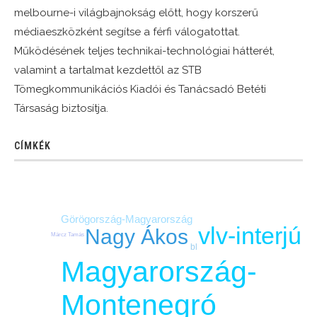
melbourne-i világbajnokság előtt, hogy korszerű
médiaeszközként segítse a férfi válogatottat.
Működésének teljes technikai-technológiai hátterét,
valamint a tartalmat kezdettől az STB
Tömegkommunikációs Kiadói és Tanácsadó Betéti
Társaság biztosítja.
CÍMKÉK
Görögország-Magyarország
vlv-interjú
Nagy Ákos
Märcz Tamás
bl
Magyarország-
Montenegró