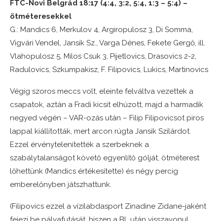
FTC-Novi Belgrád 18:17 (4:4, 3:2, 5:4, 1:3 – 5:4) –
ötméteresekkel
G.: Mandics 6, Merkulov 4, Argiropulosz 3, Di Somma,
Vigvári Vendel, Jansik Sz., Varga Dénes, Fekete Gergő, ill.
Vlahopulosz 5, Milos Csuk 3, Pijetlovics, Drasovics 2-2,
Radulovics, Szkumpakisz, F. Filipovics, Lukics, Martinovics
Végig szoros meccs volt, eleinte felváltva vezettek a
csapatok, aztán a Fradi kicsit elhúzott, majd a harmadik
negyed végén – VAR-ozás után – Filip Filipovicsot piros
lappal kiállították, mert arcon rúgta Jansik Szilárdot.
Ezzel érvénytelenítették a szerbeknek a
szabálytalanságot követő egyenlítő gólját, ötméterest
lőhettünk (Mandics értékesítette) és négy percig
emberelőnyben játszhattunk.
(Filipovics ezzel a vízilabdasport Zinadine Zidane-jaként
fejezi be pályafutását, hiszen a BL után visszavonul,