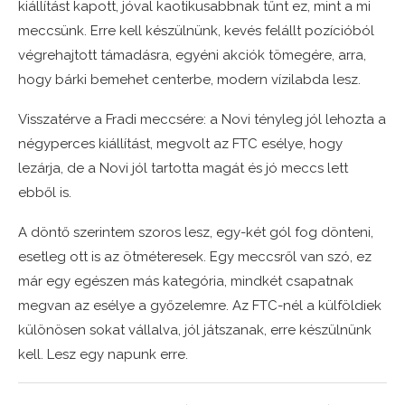
kiállítást kapott, jóval kaotikusabbnak tűnt ez, mint a mi
meccsünk. Erre kell készülnünk, kevés felállt pozícióból
végrehajtott támadásra, egyéni akciók tömegére, arra,
hogy bárki bemehet centerbe, modern vízilabda lesz.
Visszatérve a Fradi meccsére: a Novi tényleg jól lehozta a
négyperces kiállítást, megvolt az FTC esélye, hogy
lezárja, de a Novi jól tartotta magát és jó meccs lett
ebből is.
A döntő szerintem szoros lesz, egy-két gól fog dönteni,
esetleg ott is az ötméteresek. Egy meccsről van szó, ez
már egy egészen más kategória, mindkét csapatnak
megvan az esélye a győzelemre. Az FTC-nél a külföldiek
különösen sokat vállalva, jól játszanak, erre készülnünk
kell. Lesz egy napunk erre.