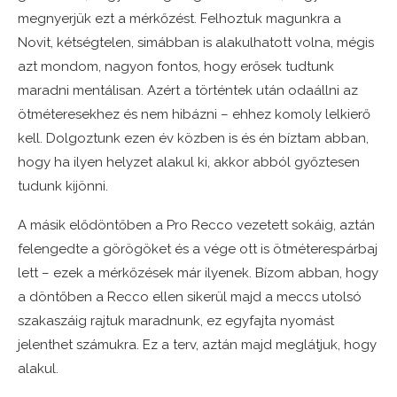
megnyerjük ezt a mérkőzést. Felhoztuk magunkra a
Novit, kétségtelen, simábban is alakulhatott volna, mégis
azt mondom, nagyon fontos, hogy erősek tudtunk
maradni mentálisan. Azért a történtek után odaállni az
ötméteresekhez és nem hibázni – ehhez komoly lelkierő
kell. Dolgoztunk ezen év közben is és én bíztam abban,
hogy ha ilyen helyzet alakul ki, akkor abból győztesen
tudunk kijönni.
A másik elődöntőben a Pro Recco vezetett sokáig, aztán
felengedte a görögöket és a vége ott is ötméterespárbaj
lett – ezek a mérkőzések már ilyenek. Bízom abban, hogy
a döntőben a Recco ellen sikerül majd a meccs utolsó
szakaszáig rajtuk maradnunk, ez egyfajta nyomást
jelenthet számukra. Ez a terv, aztán majd meglátjuk, hogy
alakul.