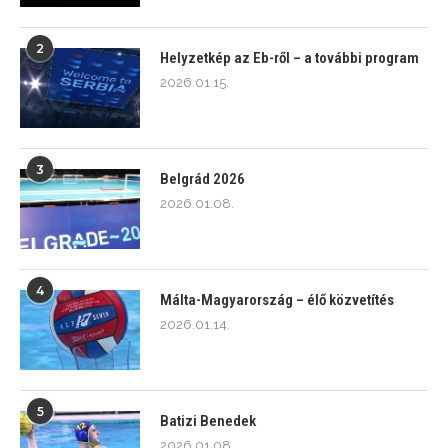
2
Helyzetkép az Eb-ről – a további program
2026.01.15.
3
Belgrád 2026
2026.01.08.
4
Málta-Magyarország – élő közvetítés
2026.01.14.
5
Batizi Benedek
2026.01.08.