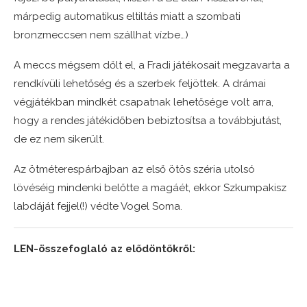
márpedig automatikus eltiltás miatt a szombati
bronzmeccsen nem szállhat vízbe…)
A meccs mégsem dőlt el, a Fradi játékosait megzavarta a
rendkívüli lehetőség és a szerbek feljöttek. A drámai
végjátékban mindkét csapatnak lehetősége volt arra,
hogy a rendes játékidőben bebiztosítsa a továbbjutást,
de ez nem sikerült.
Az ötméterespárbajban az első ötös széria utolsó
lövéséig mindenki belőtte a magáét, ekkor Szkumpakisz
labdáját fejjel(!) védte Vogel Soma.
LEN-összefoglaló az elődöntőkről: