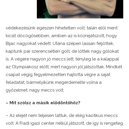
védekezésünk egészen hihetetlen volt, talán elöl ment
kicsit döcögősebben, amiben az is közrejátszott, hogy
Bijac nagyokat védett. Utána szépen lassan feljöttek,
kaptunk pár szerencsétlen gólt, de lőttek nagy gólokat
is. A végére nagyon jó meccs lett, tényleg le a kalappal
az Olympiakosz előtt, mert nagyon jól játszottak. Mindkét
csapat végig fegyelmezetten hajtotta végre a saját
feladatát, bármelyikünk megérdemelte volna a
győzelmet, nagy meccs volt.
– Mit szólsz a másik elődöntőhöz?
– Az elejét nem teljesen láttuk, de elég kaotikus meccs
volt. A Fradi igazi center nélkül játszott, de így is rengeteg