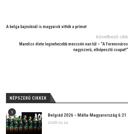
A belga bajnoknál is magyarok vitték a prímet
következő cikk
Mandics élete legnehezebb meccsén van túl – “A Ferencváros
nagyszerű, elképesztő csapat!”
NÉPSZERŰ CIKKEK
1
Belgrád 2026 – Málta-Magyarország 6:21
2026.01.14.