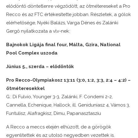
elődöntő döntetlenre végződött, az ötmétereseket a Pro
Recco és az FTC értékesítette jobban. Részletek, a gólok
elérhetősége, Nyéki Balázs, Varga Dénes és Zalánki
Gergő nyilatkozata a vlv-nek:
Bajnokok Ligája final four, Málta, Gzira, National
Pool Complex uszoda
Június 5., szerda – elődöntők
Pro Recco-Olympiakosz 13:11 (3:0, 1:2, 3:3, 2:4 – 4:2) –
ötméteresekkel
G.: Di Fulvio, Younger 3-3, Zalánki, F. Condemi 2-2,
Cannella, Echenique, Hallock, ill. Geniduniasz 4, Vámos 3,
Funtulisz, Alafragkisz, Dimu, Papanasztasziu
A Recco a meccs elején elhúzott, de a görögök
egyenlítettek és az utolsó negyedben vezettek is.