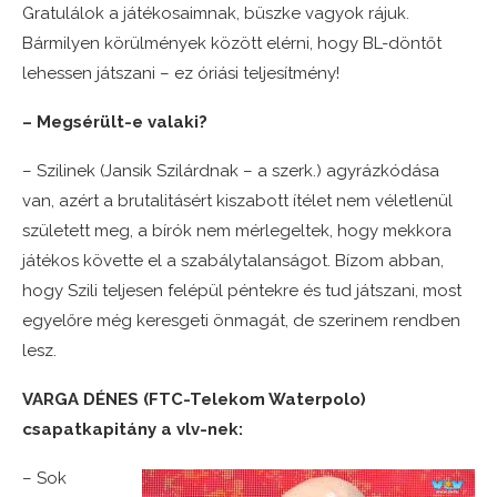
Gratulálok a játékosaimnak, büszke vagyok rájuk.
Bármilyen körülmények között elérni, hogy BL-döntőt
lehessen játszani – ez óriási teljesítmény!
– Megsérült-e valaki?
– Szilinek (Jansik Szilárdnak – a szerk.) agyrázkódása
van, azért a brutalitásért kiszabott ítélet nem véletlenül
született meg, a bírók nem mérlegeltek, hogy mekkora
játékos követte el a szabálytalanságot. Bízom abban,
hogy Szili teljesen felépül péntekre és tud játszani, most
egyelőre még keresgeti önmagát, de szerinem rendben
lesz.
VARGA DÉNES (FTC-Telekom Waterpolo)
csapatkapitány a vlv-nek:
– Sok