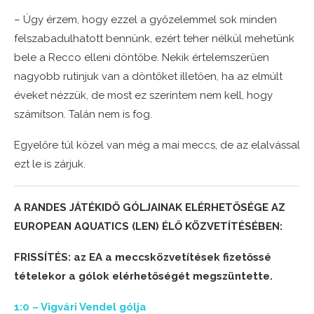
– Úgy érzem, hogy ezzel a győzelemmel sok minden
felszabadulhatott bennünk, ezért teher nélkül mehetünk
bele a Recco elleni döntőbe. Nekik értelemszerűen
nagyobb rutinjuk van a döntőket illetően, ha az elmúlt
éveket nézzük, de most ez szerintem nem kell, hogy
számítson. Talán nem is fog.
Egyelőre túl közel van még a mai meccs, de az elalvással
ezt le is zárjuk.
A RANDES JÁTÉKIDŐ GÓLJAINAK ELÉRHETŐSÉGE AZ
EUROPEAN AQUATICS (LEN) ÉLŐ KÖZVETÍTÉSÉBEN:
FRISSÍTÉS: az EA a meccsközvetítések fizetőssé
tételekor a gólok elérhetőségét megszüntette.
1:0 – Vigvári Vendel gólja