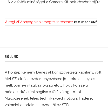
A vlv-fotók minőségét a Camera Kft-nek köszönhetjük.
A régi VLV anyagainak megtekintéséhez
!
kattintson ide
RÓLUNK
A honlap Kemény Dénes akkori szövetségi kapitány, volt
MVLSZ-elnök kezdeményezésére jött létre a 2007-es
melbourne-i világbajnokság előtt, hogy korszerű
médiaeszközként segítse a férfi válogatottat.
Működésének teljes technikai-technológiai hátterét,
valamint a tartalmat kezdettől az STB