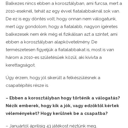
Balkezes nincs ebben a korosztályban, ami furcsa, mert a
2010-eseknél, tehát az egy évvel fiatalabbaknál sok van.
De ez is egy döntés volt, hogy onnan nem válogatunk,
mert úgy gondolom, hogy a fiatalabb, nagyon ígéretes
balkezesek nem érik még el fizikálisan azt a szintet, ami
ebben a korosztályban alapkövetelmény. De
természetesen figyeljük a fiatalabbakat is, most is van
három a 2010-es születésűek közül, aki kivívta a
kerettagságot.
Úgy érzem, hogy jól sikerült a felkészülésnek a
csapatépítés része is.
– Ebben a korosztályban hogy történik a válogatás?
Nézik emberek, hogy kik a jók, vagy edzőktől kértek
véleményeket? Hogy kerülnek be a csapatba?
– Januártól áprilisig 43 játékost néztünk meg.