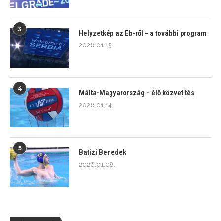
3
Helyzetkép az Eb-ről – a további program
2026.01.15.
4
Málta-Magyarország – élő közvetítés
2026.01.14.
5
Batizi Benedek
2026.01.08.