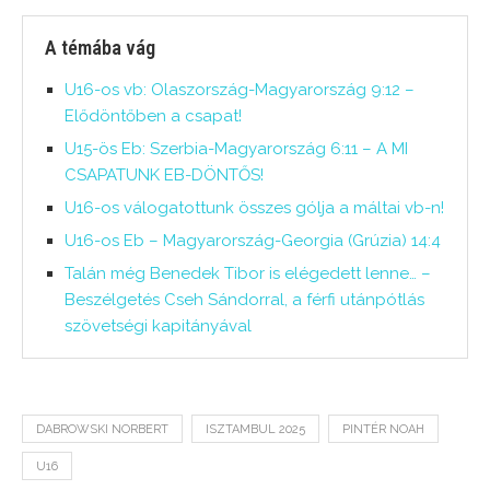
A témába vág
U16-os vb: Olaszország-Magyarország 9:12 –
Elődöntőben a csapat!
U15-ös Eb: Szerbia-Magyarország 6:11 – A MI
CSAPATUNK EB-DÖNTŐS!
U16-os válogatottunk összes gólja a máltai vb-n!
U16-os Eb – Magyarország-Georgia (Grúzia) 14:4
Talán még Benedek Tibor is elégedett lenne… –
Beszélgetés Cseh Sándorral, a férfi utánpótlás
szövetségi kapitányával
DABROWSKI NORBERT
ISZTAMBUL 2025
PINTÉR NOAH
U16