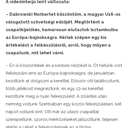
A videóinterjú leírt változata:
– Dabrowski Norbertet köszöntöm, a magyar U16-os
válogatott szövetségi edzőjét. Megtörtént a
csapatkijelölés, hamarosan elutaztok Isztambulba
az Európa-bajnokságra. Kérlek szépen egy kis
értékelést a felkészülésről, arról, hogy milyen a
csapatunk, mit lehet várni.
– Én is köszöntelek és a kedves nézőket is. Öt hetünk volt
felkészülni erre az Európa-bajnokságra, de januárban
kezdtünk el dolgozni a kerettel. Először ott találkoztunk,
több játékost megnéztünk, és egy 23-as kerettel
kezdtünk meg a nyári felkészülést. A szűkítés után,
nemrég voltunk Szerbiában egy közös felkészülésen, két
napot voltunk kint. Ott már az utazó csapattal
szerepeltünk, szoros mérkőzéseket játszottunk, teljesen
elérte a célját a felkészülésnek ez a fázisa.