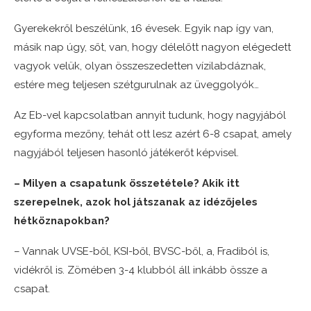
Gyerekekről beszélünk, 16 évesek. Egyik nap így van,
másik nap úgy, sőt, van, hogy délelőtt nagyon elégedett
vagyok velük, olyan összeszedetten vízilabdáznak,
estére meg teljesen szétgurulnak az üveggolyók…
Az Eb-vel kapcsolatban annyit tudunk, hogy nagyjából
egyforma mezőny, tehát ott lesz azért 6-8 csapat, amely
nagyjából teljesen hasonló játékerőt képvisel.
– Milyen a csapatunk összetétele? Akik itt
szerepelnek, azok hol játszanak az idézőjeles
hétköznapokban?
– Vannak UVSE-ből, KSI-ből, BVSC-ből, a, Fradiból is,
vidékről is. Zömében 3-4 klubból áll inkább össze a
csapat.