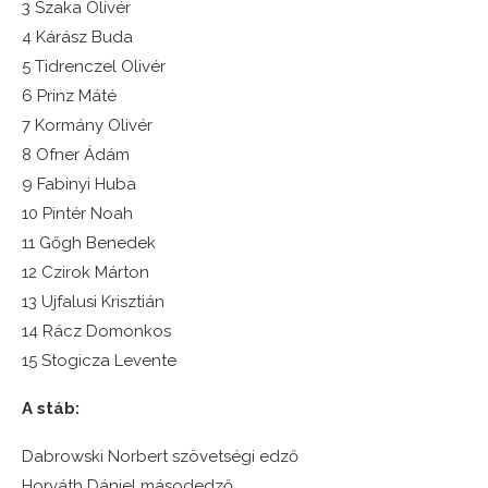
3 Szaka Olivér
4 Kárász Buda
5 Tidrenczel Olivér
6 Prinz Máté
7 Kormány Olivér
8 Ofner Ádám
9 Fabinyi Huba
10 Pintér Noah
11 Gőgh Benedek
12 Czirok Márton
13 Ujfalusi Krisztián
14 Rácz Domonkos
15 Stogicza Levente
A stáb:
Dabrowski Norbert szövetségi edző
Horváth Dániel másodedző