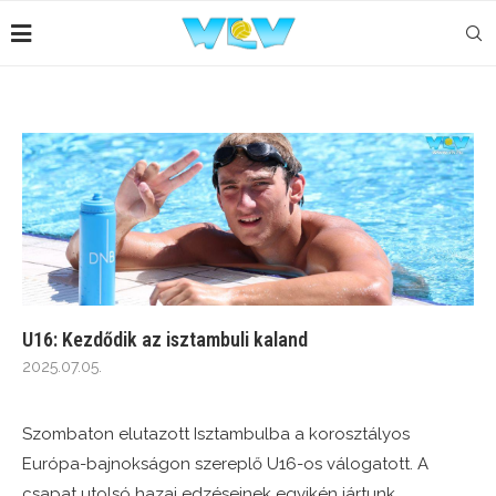
U16: Kezdődik az isztambuli kaland
2025.07.05.
Szombaton elutazott Isztambulba a korosztályos
Európa-bajnokságon szereplő U16-os válogatott. A
csapat utolsó hazai edzéseinek egyikén jártunk.