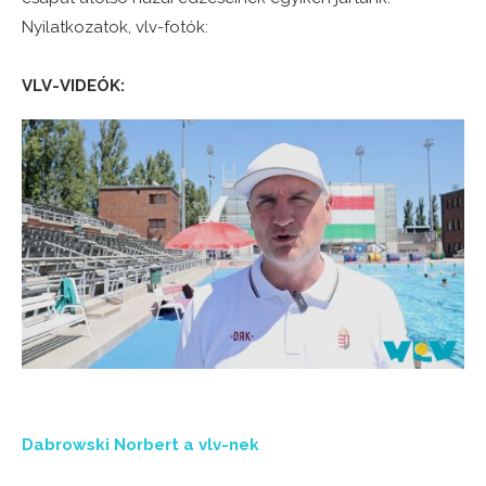
Nyilatkozatok, vlv-fotók:
VLV-VIDEÓK:
Dabrowski Norbert a vlv-nek