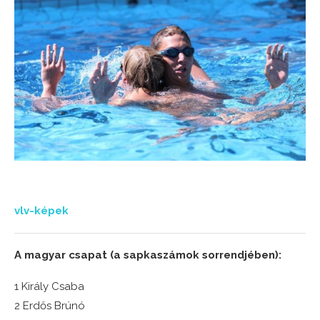
vlv-képek
A magyar csapat (a sapkaszámok sorrendjében):
1 Király Csaba
2 Erdős Brúnó