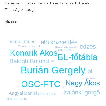
Tömegkommunikációs Kiadói és Tanácsadó Betéti
Társaság biztosítja.
CÍMKÉK
élő közvetítés
varga dénes
edzés
Csacsovszky Erik
Montenegró-Magyarország
Konarik Ákos
varga dániel
BL-főtábla
Balogh Botond
OB1
Burián Gergely
bl
Nyéki Balázs
Nagy Ákos
OSC-FTC
u20
zalánki gergő
Angyal Dániel
Tátrai Dávid
olasz bajnokság