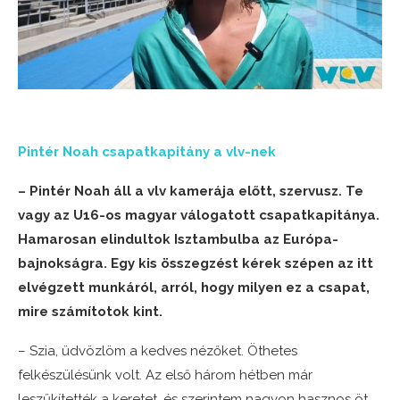
Pintér Noah csapatkapitány a vlv-nek
– Pintér Noah áll a vlv kamerája előtt, szervusz. Te
vagy az U16-os magyar válogatott csapatkapitánya.
Hamarosan elindultok Isztambulba az Európa-
bajnokságra. Egy kis összegzést kérek szépen az itt
elvégzett munkáról, arról, hogy milyen ez a csapat,
mire számítotok kint.
– Szia, üdvözlöm a kedves nézőket. Öthetes
felkészülésünk volt. Az első három hétben már
leszűkítették a keretet, és szerintem nagyon hasznos öt