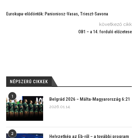
Eurokupa-elődöntők: Panioniosz-Vasas, Trieszt-Savona
következő cikk
OB1 – a 14. forduló előzetese
NÉPSZERŰ CIKKEK
1
Belgrád 2026 – Málta-Magyarország 6:21
2026.01.14.
2
Helyzetkép az Eb-ről – a további program