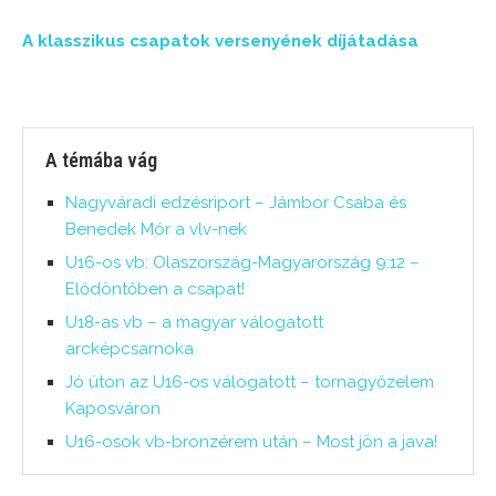
A klasszikus csapatok versenyének díjátadása
A témába vág
Nagyváradi edzésriport – Jámbor Csaba és
Benedek Mór a vlv-nek
U16-os vb: Olaszország-Magyarország 9:12 –
Elődöntőben a csapat!
U18-as vb – a magyar válogatott
arcképcsarnoka
Jó úton az U16-os válogatott – tornagyőzelem
Kaposváron
U16-osok vb-bronzérem után – Most jön a java!