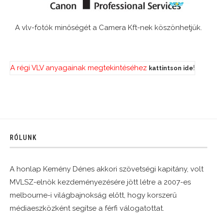
A vlv-fotók minőségét a Camera Kft-nek köszönhetjük.
A régi VLV anyagainak megtekintéséhez
!
kattintson ide
RÓLUNK
A honlap Kemény Dénes akkori szövetségi kapitány, volt
MVLSZ-elnök kezdeményezésére jött létre a 2007-es
melbourne-i világbajnokság előtt, hogy korszerű
médiaeszközként segítse a férfi válogatottat.