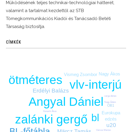
Működésének teljes technikai-technológiai hátterét,
valamint a tartalmat kezdettől az STB
Tömegkommunikációs Kiadói és Tanácsadó Betéti
Társaság biztosítja.
CÍMKÉK
Nagy Ákos
Vismeg Zsombor
ötméteres
vlv-interjú
Erdélyi Balázs
varga dénes
Angyal Dániel
Nagy Ádám
OB1
Konarik Ákos
Eurokupa
bl
zalánki gergő
edzés
u20
BL-főtábla
Märcz Tamás
Vámos Márton