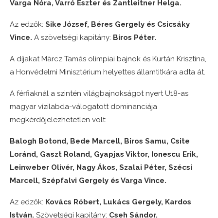
Varga Nóra, Varró Eszter és Zantleitner Helga.
Az edzők:
Sike József, Béres Gergely és Csicsáky
Vince.
A szövetségi kapitány:
Biros Péter.
A díjakat Märcz Tamás olimpiai bajnok és Kurtán Krisztina,
a Honvédelmi Minisztérium helyettes államtitkára adta át.
A férfiaknál a szintén világbajnokságot nyert U18-as
magyar vízilabda-válogatott dominanciája
megkérdőjelezhetetlen volt:
Balogh Botond, Bede Marcell, Biros Samu, Csite
Loránd, Gaszt Roland, Gyapjas Viktor, Ionescu Erik,
Leinweber Olivér, Nagy Ákos, Szalai Péter, Szécsi
Marcell, Szépfalvi Gergely és Varga Vince.
Az edzők:
Kovács Róbert, Lukács Gergely, Kardos
István.
Szövetségi kapitány:
Cseh Sándor.