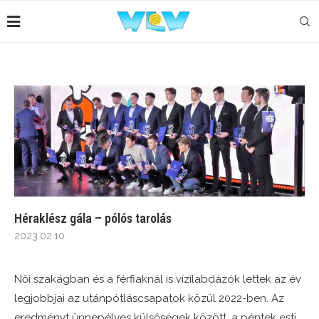
Héraklész gála – pólós tarolás
2023.02.10.
Női szakágban és a férfiaknál is vízilabdázók lettek az év
legjobbjai az utánpótláscsapatok közül 2022-ben. Az
eredményt ünnepélyes külsőségek között, a péntek esti