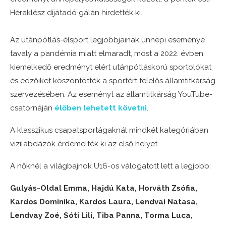
Héraklész díjátadó gálán hirdették ki.
Az utánpótlás-élsport legjobbjainak ünnepi eseménye
tavaly a pandémia miatt elmaradt, most a 2022. évben
kiemelkedő eredményt elért utánpótláskorú sportolókat
és edzőiket köszöntötték a sportért felelős államtitkárság
szervezésében. Az eseményt az államtitkárság YouTube-
csatornáján
élőben lehetett követni
.
A klasszikus csapatsportágaknál mindkét kategóriában
vízilabdázók érdemelték ki az első helyet.
A nőknél a világbajnok U16-os válogatott lett a legjobb:
Gulyás-Oldal Emma, Hajdú Kata, Horváth Zsófia,
Kardos Dominika, Kardos Laura, Lendvai Natasa,
Lendvay Zoé, Sóti Lili, Tiba Panna, Torma Luca,