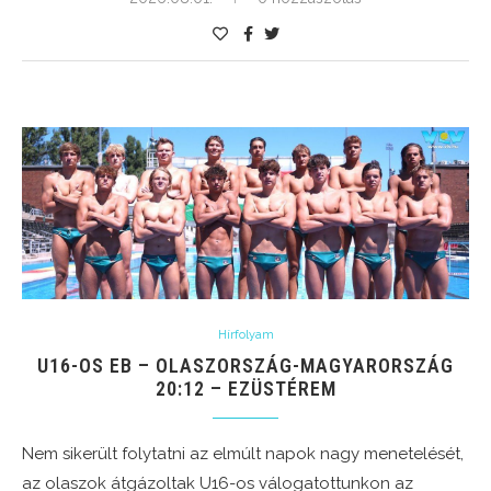
Hírfolyam
U16-OS EB – OLASZORSZÁG-MAGYARORSZÁG
20:12 – EZÜSTÉREM
Nem sikerült folytatni az elmúlt napok nagy menetelését,
az olaszok átgázoltak U16-os válogatottunkon az