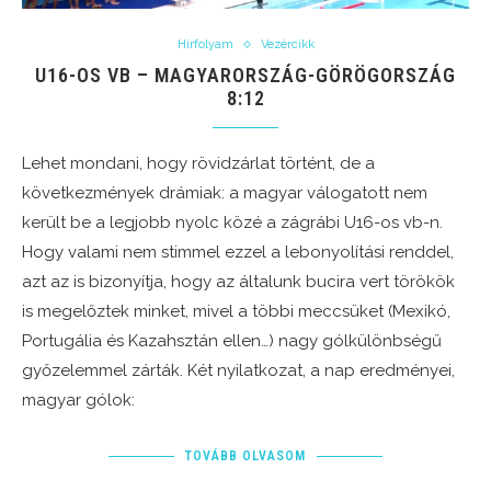
Hírfolyam
Vezércikk
U16-OS VB – MAGYARORSZÁG-GÖRÖGORSZÁG
8:12
Lehet mondani, hogy rövidzárlat történt, de a
következmények drámiak: a magyar válogatott nem
került be a legjobb nyolc közé a zágrábi U16-os vb-n.
Hogy valami nem stimmel ezzel a lebonyolítási renddel,
azt az is bizonyítja, hogy az általunk bucira vert törökök
is megelőztek minket, mivel a többi meccsüket (Mexikó,
Portugália és Kazahsztán ellen…) nagy gólkülönbségű
győzelemmel zárták. Két nyilatkozat, a nap eredményei,
magyar gólok:
TOVÁBB OLVASOM