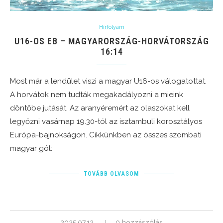
Hírfolyam
U16-OS EB – MAGYARORSZÁG-HORVÁTORSZÁG
16:14
Most már a lendület viszi a magyar U16-os válogatottat.
A horvátok nem tudták megakadályozni a mieink
döntőbe jutását. Az aranyéremért az olaszokat kell
legyőzni vasárnap 19.30-tól az isztambuli korosztályos
Európa-bajnokságon. Cikkünkben az összes szombati
magyar gól:
TOVÁBB OLVASOM
2025.07.12.
0 hozzászólás