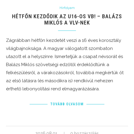
Hírfolyam
HÉTFŐN KEZDŐDIK AZ U16-OS VB! – BALÁZS
MIKLÓS A VLV-NEK
Zágrábban hétfőn kezdetét veszi a 16 éves korosztály
világbajnoksága. A magyar válogatott szombaton
utazott el a helyszínre. Ismertetjük a csapat névsorát és
Balázs Miklós szövetségi edzőtől érdeklődtünk a
felkészülésről, a várakozásokról, továbbá megkértük őt
az első látásra (és másodikra is) rendkívül nehezen
érthető lebonyolítási rend elmagyarázására.
TOVÁBB OLVASOM
2026.08.01.
0 hozzászólás