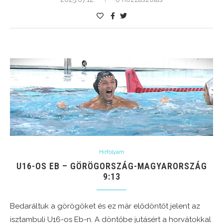
Hírfolyam
U16-OS EB – GÖRÖGORSZÁG-MAGYARORSZÁG
9:13
Bedaráltuk a görögöket és ez már elődöntőt jelent az
isztambuli U16-os Eb-n. A döntőbe jutásért a horvátokkal