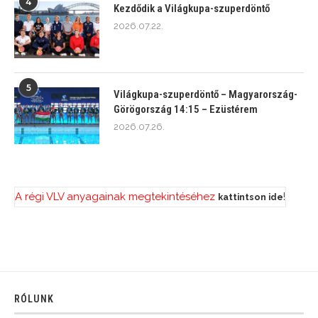
4
Kezdődik a Világkupa-szuperdöntő
2026.07.22.
5
Világkupa-szuperdöntő – Magyarország-
Görögország 14:15 – Ezüstérem
2026.07.26.
A régi VLV anyagainak megtekintéséhez
!
kattintson ide
RÓLUNK