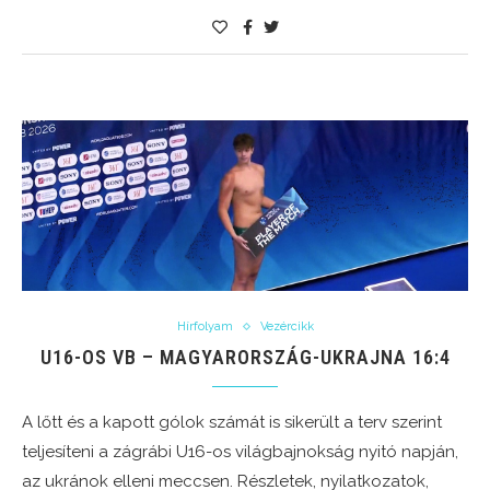
Hírfolyam
Vezércikk
U16-OS VB – MAGYARORSZÁG-UKRAJNA 16:4
A lőtt és a kapott gólok számát is sikerült a terv szerint
teljesíteni a zágrábi U16-os világbajnokság nyitó napján,
az ukránok elleni meccsen. Részletek, nyilatkozatok,