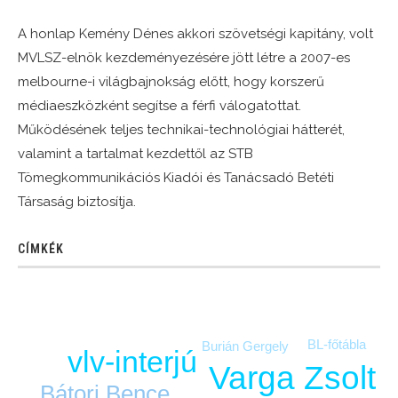
A honlap Kemény Dénes akkori szövetségi kapitány, volt
MVLSZ-elnök kezdeményezésére jött létre a 2007-es
melbourne-i világbajnokság előtt, hogy korszerű
médiaeszközként segítse a férfi válogatottat.
Működésének teljes technikai-technológiai hátterét,
valamint a tartalmat kezdettől az STB
Tömegkommunikációs Kiadói és Tanácsadó Betéti
Társaság biztosítja.
CÍMKÉK
BL-főtábla
Burián Gergely
vlv-interjú
Varga Zsolt
Bátori Bence