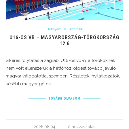
Hírfolyam
Vezércikk
U16-OS VB – MAGYARORSZÁG-TÖRÖKORSZÁG
12:6
Sikeres folytatás a zágrábi U16-os vb-n, a törököknek
nem volt ellenszerük a hétfőhöz képest tovább javuló
magyar válogatottal szemben. Részletek, nyilatkozatok,
később magyar gólok:
TOVÁBB OLVASOM
2026.08.04.
0 hozzászólás