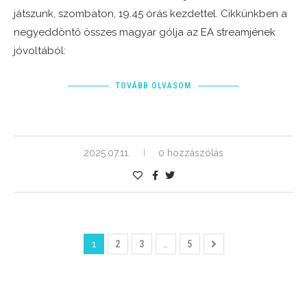
játszunk, szombaton, 19.45 órás kezdettel. Cikkünkben a
negyeddöntő összes magyar gólja az EA streamjének
jóvoltából:
TOVÁBB OLVASOM
2025.07.11.
0 hozzászólás
1
2
3
…
5