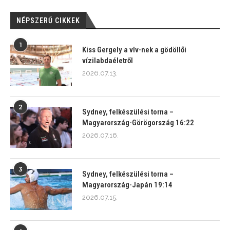
NÉPSZERŰ CIKKEK
1
Kiss Gergely a vlv-nek a gödöllői
vízilabdaéletről
2026.07.13.
2
Sydney, felkészülési torna –
Magyarország-Görögország 16:22
2026.07.16.
3
Sydney, felkészülési torna –
Magyarország-Japán 19:14
2026.07.15.