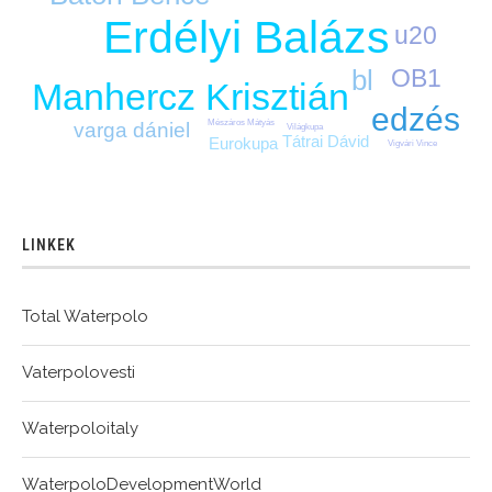
Erdélyi Balázs
u20
bl
OB1
Manhercz Krisztián
edzés
Mészáros Mátyás
varga dániel
Világkupa
Tátrai Dávid
Eurokupa
Vigvári Vince
LINKEK
Total Waterpolo
Vaterpolovesti
Waterpoloitaly
WaterpoloDevelopmentWorld